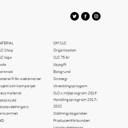
ATERIAL
OM SLC
LC Shop
Organisation
LC logo
SLC 75 år
kola
Uppgift
arknad
Bakgrund
aterial från webbinarier
Strategi
rojekt och kampanjer
Utvecklingsprogam
ressmaterial
SLC:s miljöprogram 2019
Handlingsprogram 2017-
ataskydd
2022
okalavdelningars
erksamhet
Ställningstaganden
AQ
Producentförbunden
Lokalavdelningar