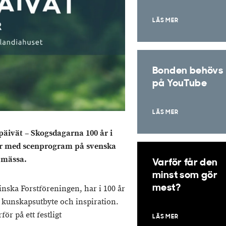
LÄS MER
Bonden behövs
på YouTube
LÄS MER
äivät – Skogsdagarna 100 år i
ar med scenprogram på svenska
 mässa.
Varför får den
minst som gör
mest?
ska Forstföreningen, har i 100 år
 kunskapsutbyte och inspiration.
ör på ett festligt
LÄS MER