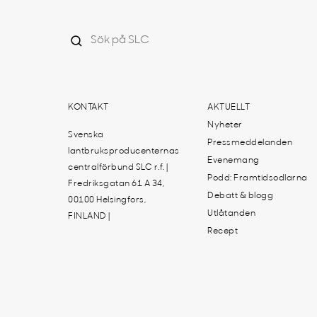
KONTAKT
AKTUELLT
Nyheter
Svenska
Pressmeddelanden
lantbruksproducenternas
Evenemang
centralförbund SLC r.f. |
Podd: Framtidsodlarna
Fredriksgatan 61 A 34,
Debatt & blogg
00100 Helsingfors,
Utlåtanden
FINLAND |
Recept