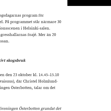
kogsdagarnas program för
el. På programmet står närmare 30
ionsscenen i Helsinki-salen.
gresshallarnas foajé. Mer än 20
ässan.
tivt skogsbruk
n den 23 oktober kl. 14.45–15.10
vaisuus), där Christel Holmlund-
ngen Österbotten, talar om det
öreningen Österbotten grundat det