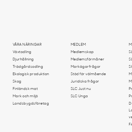
VÅRA NÄRINGAR
MEDLEM
M
Växtodling
Medlemskap
S
Djurhållning
Medlemsförmåner
S
Trädgårdsodling
Markägarfrågor
S
Ekologisk produktion
Stöd för välmående
M
Skog
Juridiska frågor
M
Finländsk mat
SLC Just nu
P
Mark och miljö
SLC Unga
P
Landsbygdsföretag
D
L
v
F