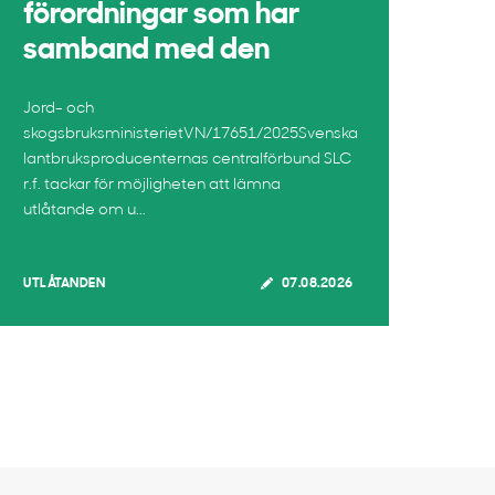
förordningar som har
samband med den
Jord- och
skogsbruksministerietVN/17651/2025Svenska
lantbruksproducenternas centralförbund SLC
r.f. tackar för möjligheten att lämna
utlåtande om u...
UTLÅTANDEN
07.08.2026