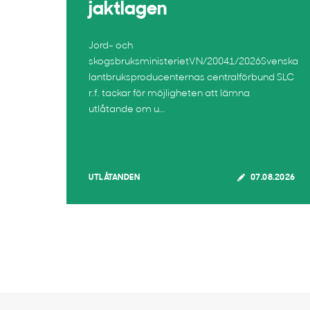
jaktlagen
Jord- och
skogsbruksministerietVN/20041/2026Svenska
lantbruksproducenternas centralförbund SLC
r.f. tackar för möjligheten att lämna
utlåtande om u...
UTLÅTANDEN
07.08.2026