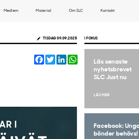
Medlem
Material
Om SLC
Kontakt
TISDAG 09.09.2025
I FOKUS
Facebook
Twitter
LinkedIn
WhatsApp
Läs senaste
nyhetsbrevet
SLC Just nu
LÄS MER
Facebook: Ung
bönder behövs!