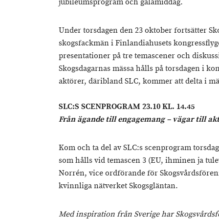
jubileumsprogram och galamiddag.
Under torsdagen den 23 oktober fortsätter S
skogsfackmän i Finlandiahusets kongressflyg
presentationer på tre temascener och diskuss
Skogsdagarnas mässa hålls på torsdagen i kon
aktörer, däribland SLC, kommer att delta i m
SLC:S SCENPROGRAM
23.10 KL. 14.45
Från ägande till engagemang – vägar till ak
Kom och ta del av SLC:s scenprogram torsdage
som hålls vid temascen 3 (EU, ihminen ja tule
Norrén, vice ordförande för Skogsvårdsföreni
kvinnliga nätverket Skogsgläntan.
Med inspiration från Sverige har Skogsvårdsf