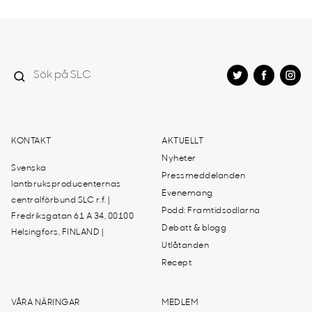
KONTAKT
AKTUELLT
Nyheter
Svenska
Pressmeddelanden
lantbruksproducenternas
Evenemang
centralförbund SLC r.f. |
Podd: Framtidsodlarna
Fredriksgatan 61 A 34, 00100
Debatt & blogg
Helsingfors, FINLAND |
Utlåtanden
Recept
VÅRA NÄRINGAR
MEDLEM