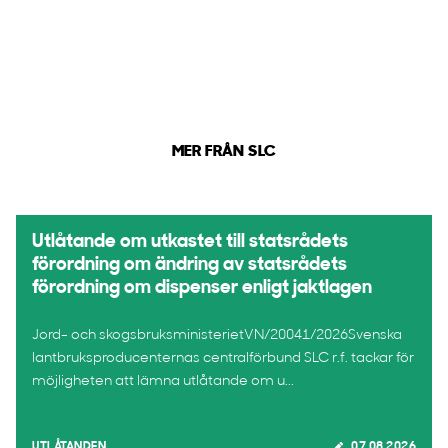
MER FRÅN SLC
Utlåtande om utkastet till statsrådets
förordning om ändring av statsrådets
förordning om dispenser enligt jaktlagen
Jord- och skogsbruksministerietVN/20041/2026Svenska
lantbruksproducenternas centralförbund SLC r.f. tackar för
möjligheten att lämna utlåtande om u...
UTLÅTANDEN
07.08.2026