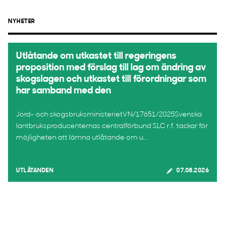
NYHETER
Utlåtande om utkastet till regeringens
proposition med förslag till lag om ändring av
skogslagen och utkastet till förordningar som
har samband med den
Jord- och skogsbruksministerietVN/17651/2025Svenska
lantbruksproducenternas centralförbund SLC r.f. tackar för
möjligheten att lämna utlåtande om u...
UTLÅTANDEN
07.08.2026