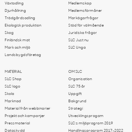
Växtodling
Medlemskap
Djurhållning
Medlemsförmåner
Trädgårdsodling
Markägarfrågor
Ekologisk produktion
Stöd för välmående
Skog
Juridiska frågor
Finländsk mat
SLC Just nu
Mark och miljö
SLC Unga
Landsbygdsföretag
MATERIAL
OM SLC
SLC Shop
Organisation
SLC logo
SLC 75 år
Skola
Uppgift
Marknad
Bakgrund
Material från webbinarier
Strategi
Projekt och kampanjer
Utvecklingsprogam
Pressmaterial
SLC:s miljöprogram 2019
Dataskydd
Handlingsprogram 2017-2022