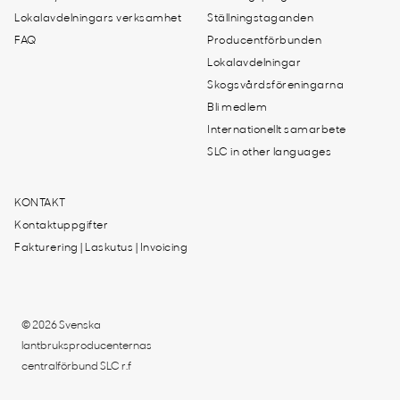
Lokalavdelningars verksamhet
Ställningstaganden
FAQ
Producentförbunden
Lokalavdelningar
Skogsvårdsföreningarna
Bli medlem
Internationellt samarbete
SLC in other languages
KONTAKT
Kontaktuppgifter
Fakturering | Laskutus | Invoicing
© 2026 Svenska
lantbruksproducenternas
centralförbund SLC r.f