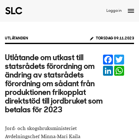
Logga in
UTLÅTANDEN
TORSDAG 09.11.2023
Facebook
Twitter
Utlåtande om utkast till
statsrådets förordning om
LinkedIn
Whats
ändring av statsrådets
förordning om sådant från
produktionen frikopplat
direktstöd till jordbruket som
betalas för 2023
Jord- och skogsbruksministeriet
Avdelningschef Minna-Mari Kaila