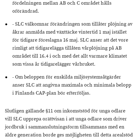
fördelningen mellan AB och C området hålls
oförändrad.
- SLC välkomnar förändringen som tillåter plöjning av
åkrar anmälda med växttäcke vintertid 1 maj istället
för tidigare föreslagna 16 maj. SLC anser att det vore
rimligt att tidigarelägga tillåten vårplöjning på AB
området till 16.4 i och med det allt varmare klimatet
som vissa år tidigarelägger vårbruket.
- Om beloppen för enskilda miljösystemsåtgärder
anser SLC att angivna maximala och minimala belopp
i Finlands CAP-plan bör efterföljas.
Slutligen gällande §11 om inkomststöd för unga odlare
vill SLC upprepa orättvisan i att unga odlare som driver
jordbruk i sammanslutningsform tillsammans med en
äldre generation borde ges möjligheten till detta arealstöd