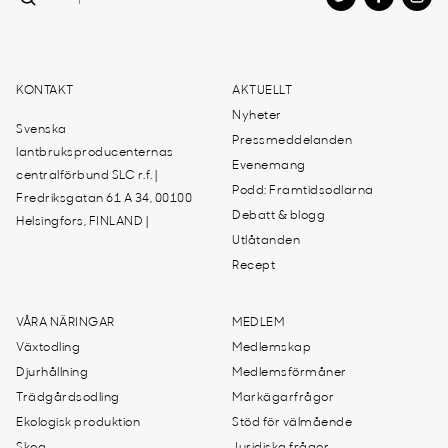
KONTAKT
AKTUELLT
Nyheter
Svenska
Pressmeddelanden
lantbruksproducenternas
Evenemang
centralförbund SLC r.f. |
Podd: Framtidsodlarna
Fredriksgatan 61 A 34, 00100
Debatt & blogg
Helsingfors, FINLAND |
Utlåtanden
Recept
VÅRA NÄRINGAR
MEDLEM
Växtodling
Medlemskap
Djurhållning
Medlemsförmåner
Trädgårdsodling
Markägarfrågor
Ekologisk produktion
Stöd för välmående