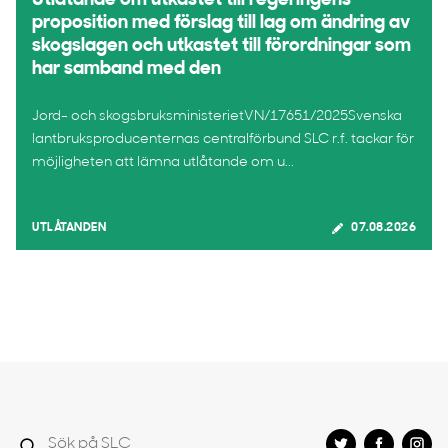
Utlåtande om utkastet till regeringens
proposition med förslag till lag om ändring av
skogslagen och utkastet till förordningar som
har samband med den
Jord- och skogsbruksministerietVN/17651/2025Svenska
lantbruksproducenternas centralförbund SLC r.f. tackar för
möjligheten att lämna utlåtande om u...
UTLÅTANDEN
07.08.2026