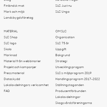
Skog
Juridiska frågor
Finländsk mat
SLC Just nu
Mark och miljö
SLC Unga
Landsbygdsföretag
MATERIAL
OM SLC
SLC Shop
Organisation
SLC logo
SLC 75 år
Skola
Uppgift
Marknad
Bakgrund
Material från webbinarier
Strategi
Projekt och kampanjer
Utvecklingsprogam
Pressmaterial
SLC:s miljöprogram 2019
Dataskydd
Handlingsprogram 2017-2022
Lokalavdelningars verksamhet
Ställningstaganden
FAQ
Producentförbunden
Lokalavdelningar
Skogsvårdsföreningarna