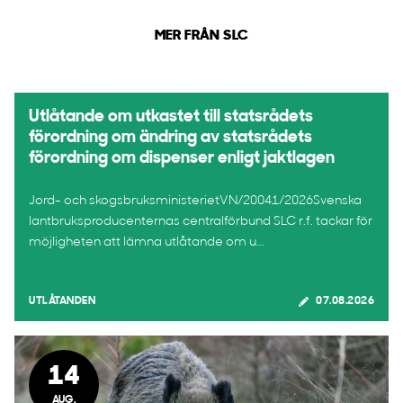
MER FRÅN SLC
Utlåtande om utkastet till statsrådets
förordning om ändring av statsrådets
förordning om dispenser enligt jaktlagen
Jord- och skogsbruksministerietVN/20041/2026Svenska
lantbruksproducenternas centralförbund SLC r.f. tackar för
möjligheten att lämna utlåtande om u...
UTLÅTANDEN
07.08.2026
14
AUG.