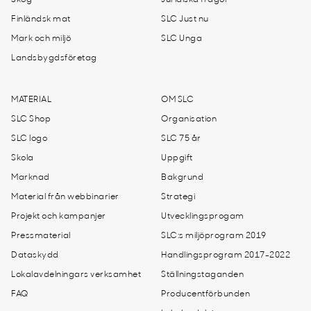
Skog
Juridiska frågor
Finländsk mat
SLC Just nu
Mark och miljö
SLC Unga
Landsbygdsföretag
MATERIAL
OM SLC
SLC Shop
Organisation
SLC logo
SLC 75 år
Skola
Uppgift
Marknad
Bakgrund
Material från webbinarier
Strategi
Projekt och kampanjer
Utvecklingsprogam
Pressmaterial
SLC:s miljöprogram 2019
Dataskydd
Handlingsprogram 2017-2022
Lokalavdelningars verksamhet
Ställningstaganden
FAQ
Producentförbunden