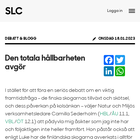
Logga in
DEBATT & BLOGG
ONSDAG 18.01.2023
Facebook
Twitter
Den totala hållbarheten
avgör
LinkedIn
Whats
I stället för att föra en seriös debatt om en viktig
framtidsfråga – de finska skogarnas tillväxt och skötsel,
och dess påverkan på kolsänkan – väljer Natur och Miljös
verksamhetsledare Camilla Sederholm (
HBL
/
ÅU
11.1,
VBL
/
ÖT
12.1) att pådyvla mig åsikter som jag inte har
och följaktligen inte heller framfört. Hon påstår också att
enligt Luke har de finländska skogarna avverkats i alltför