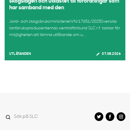
skogslagen och utkastet till förordningar som
har samband med den
Jord- och skogsbruksministerietVN/17651/2025Svenska
lantbruksproducenternas centralförbund SLC r.f. tackar för
möjligheten att lämna utlåtande om u...
UTLÅTANDEN
07.08.2026