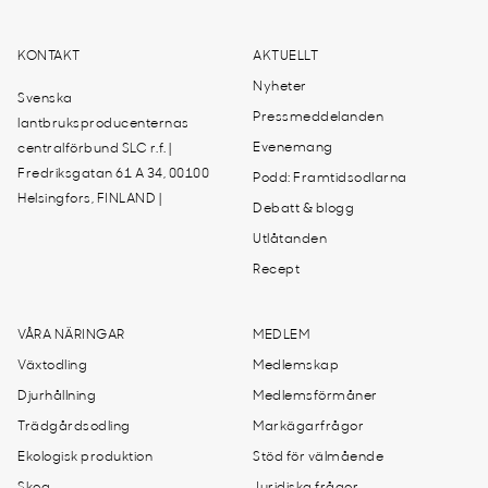
KONTAKT
AKTUELLT
Nyheter
Svenska
Pressmeddelanden
lantbruksproducenternas
Evenemang
centralförbund SLC r.f. |
Fredriksgatan 61 A 34, 00100
Podd: Framtidsodlarna
Helsingfors, FINLAND |
Debatt & blogg
Utlåtanden
Recept
VÅRA NÄRINGAR
MEDLEM
Växtodling
Medlemskap
Djurhållning
Medlemsförmåner
Trädgårdsodling
Markägarfrågor
Ekologisk produktion
Stöd för välmående