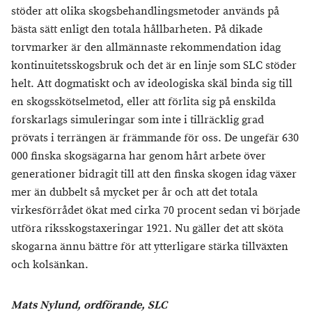
stöder att olika skogsbehandlingsmetoder används på
bästa sätt enligt den totala hållbarheten. På dikade
torvmarker är den allmännaste rekommendation idag
kontinuitetsskogsbruk och det är en linje som SLC stöder
helt. Att dogmatiskt och av ideologiska skäl binda sig till
en skogsskötselmetod, eller att förlita sig på enskilda
forskarlags simuleringar som inte i tillräcklig grad
prövats i terrängen är främmande för oss. De ungefär 630
000 finska skogsägarna har genom hårt arbete över
generationer bidragit till att den finska skogen idag växer
mer än dubbelt så mycket per år och att det totala
virkesförrådet ökat med cirka 70 procent sedan vi började
utföra riksskogstaxeringar 1921. Nu gäller det att sköta
skogarna ännu bättre för att ytterligare stärka tillväxten
och kolsänkan.
Mats Nylund, ordförande, SLC