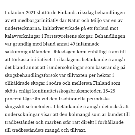
I oktober 2021 slutförde Finlands riksdag behandlingen
av ett medborgarinitiativ där Natur och Miljö var en av
undertecknarna. Initiativet yrkade på ett förbud mot
kalavverkningar i Forststyrelsens skogar. Behandlingen
var grundlig med bland annat 49 inlämnade
sakkunnigutlåtanden. Riksdagen kom enhälligt fram till
att förkasta initiativet. I riksdagens betänkande framgår
det bland annat att i undersökningar som baserar sig på
skogsbehandlingsförsök var tillväxten per hektar i
olikåldrade skogar i södra och mellersta Finland som
skötts enligt kontinuitetsskogsbruksmetoden 15–25
procent lägre än vid den traditionella periodiska
skogsskötselmetoden. I betänkande framgår det också att
undersökningar visar att den kolmängd som är bundet till
trädbeståndet och marken står rätt direkt i förhållande
till trädbeståndets mängd och tillväxt.