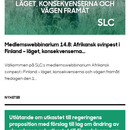
Medlemswebbinarium 14.8: Afrikansk svinpest i
Finland – läget, konsekvenserna...
Välkommen på SLC:s medlemswebbinarium Afrikansk
svinpest i Finland – läget, konsekvenserna och vägen framåt
fredagen den 1...
NYHETER
Utlåtande om utkastet till regeringens
proposition med förslag till lag om ändring av