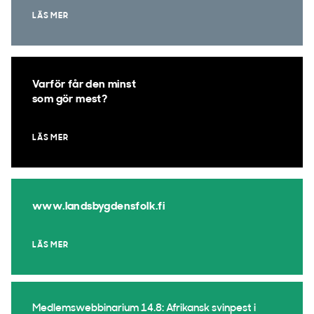
LÄS MER
Varför får den minst
som gör mest?
LÄS MER
www.landsbygdensfolk.fi
LÄS MER
Medlemswebbinarium 14.8: Afrikansk svinpest i