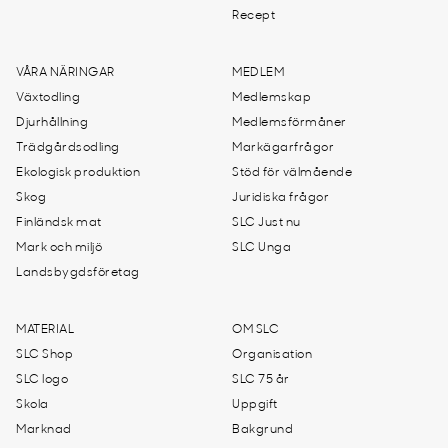
Recept
VÅRA NÄRINGAR
MEDLEM
Växtodling
Medlemskap
Djurhållning
Medlemsförmåner
Trädgårdsodling
Markägarfrågor
Ekologisk produktion
Stöd för välmående
Skog
Juridiska frågor
Finländsk mat
SLC Just nu
Mark och miljö
SLC Unga
Landsbygdsföretag
MATERIAL
OM SLC
SLC Shop
Organisation
SLC logo
SLC 75 år
Skola
Uppgift
Marknad
Bakgrund