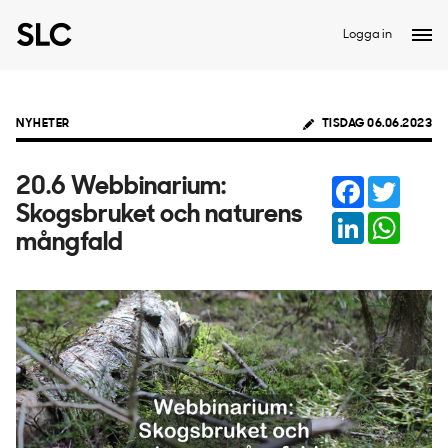
Logga in
NYHETER
TISDAG 06.06.2023
Facebook
Twitter
20.6 Webbinarium:
Skogsbruket och naturens
LinkedIn
Whats
mångfald