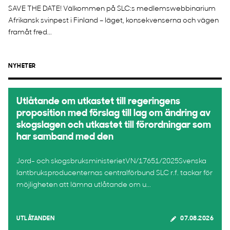
SAVE THE DATE! Välkommen på SLC:s medlemswebbinarium
Afrikansk svinpest i Finland – läget, konsekvenserna och vägen
framåt fred...
NYHETER
Utlåtande om utkastet till regeringens
proposition med förslag till lag om ändring av
skogslagen och utkastet till förordningar som
har samband med den
Jord- och skogsbruksministerietVN/17651/2025Svenska
lantbruksproducenternas centralförbund SLC r.f. tackar för
möjligheten att lämna utlåtande om u...
UTLÅTANDEN
07.08.2026