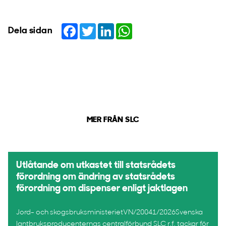
Facebook
Twitter
LinkedIn
WhatsApp
Dela sidan
MER FRÅN SLC
Utlåtande om utkastet till statsrådets
förordning om ändring av statsrådets
förordning om dispenser enligt jaktlagen
Jord- och skogsbruksministerietVN/20041/2026Svenska
lantbruksproducenternas centralförbund SLC r.f. tackar för