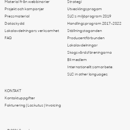
Material från webbinarier
Strategi
Projekt och kampanjer
Utvecklingsprogam
Pressmaterial
SLC:s miljöprogram 2019
Dataskydd
Handlingsprogram 2017-2022
Lokalavdelningars verksamhet
Ställningstaganden
FAQ
Producentförbunden
Lokalavdelningar
Skogsvårdsföreningarna
Bli medlem
Internationellt samarbete
SLC in other languages
KONTAKT
Kontaktuppgifter
Fakturering | Laskutus | Invoicing