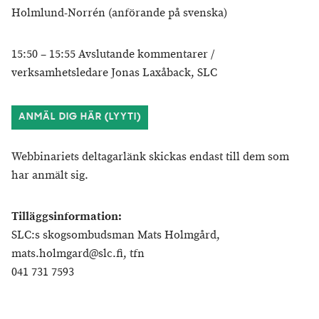
Holmlund-Norrén (anförande på svenska)
15:50 – 15:55 Avslutande kommentarer /
verksamhetsledare Jonas Laxåback, SLC
ANMÄL DIG HÄR (LYYTI)
Webbinariets deltagarlänk skickas endast till dem som
har anmält sig.
Tilläggsinformation:
SLC:s skogsombudsman Mats Holmgård,
mats.holmgard@slc.fi, tfn
041 731 7593