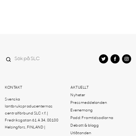
KONTAKT
AKTUELLT
Nyheter
Svenska
Pressmeddelanden
lantbruksproducenternas
Evenemang
centralförbund SLC r.f. |
Podd: Framtidsodlarna
Fredriksgatan 61 A 34, 00100
Debatt & blogg
Helsingfors, FINLAND |
Utlåtanden