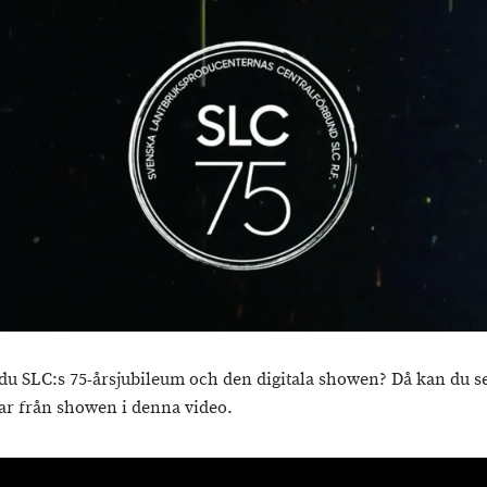
du SLC:s 75-årsjubileum och den digitala showen? Då kan du s
tar från showen i denna video.