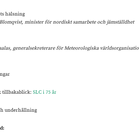
ets hälsning
lomqvist, minister för nordiskt samarbete och jämställdhet
Taalas, generalsekreterare för Meteorologiska världsorganisati
ngar
 tillbakablick:
SLC i 75 år
h underhållning
d: