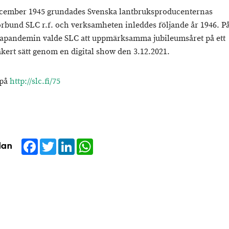
cember 1945 grundades Svenska lantbruksproducenternas
örbund SLC r.f. och verksamheten inleddes följande år 1946. P
apandemin valde SLC att uppmärksamma jubileumsåret på ett
kert sätt genom en digital show den 3.12.2021.
 på
http://slc.fi/75
Facebook
Twitter
LinkedIn
WhatsApp
dan