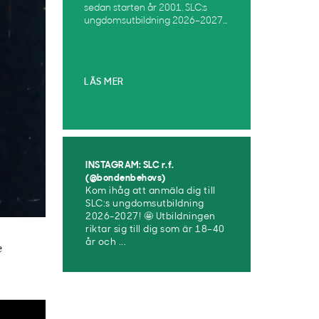
sedan starten år 2001. SLC:s
ungdomsutbildning 2026–2027...
LÄS MER
INSTAGRAM: SLC r.f.
(@bondenbehovs)
Kom ihåg att anmäla dig till
SLC:s ungdomsutbildning
2026-2027! 🤩 Utbildningen
riktar sig till dig som är 18–40
år och ...
e