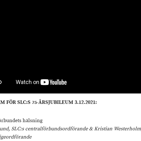
 FÖR SLC:S 75-ÅRSJUBILEUM 3.12.2021:
örbundets hälsning
und, SLC:s centralförbundsordförande & Kristian Westerholm
igeordförande