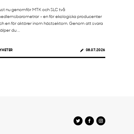
ust nu genomför MTK och SLC två
edlemsbarometrar – en för ekologiska producenter
ch en för aktörer inom hästsektorn. Genom att svara
jälper du ...
YHETER
08.07.2026