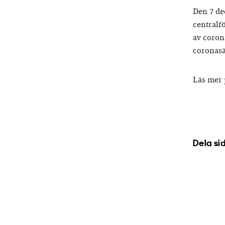
Den 7 de
centralf
av coron
coronasä
Läs mer
Dela si