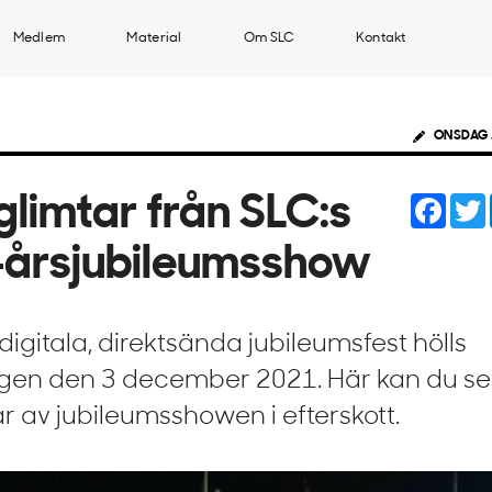
Medlem
Material
Om SLC
Kontakt
ONSDAG 
Face
glimtar från SLC:s
årsjubileumsshow
digitala, direktsända jubileumsfest hölls
gen den 3 december 2021. Här kan du se
ar av jubileumsshowen i efterskott.