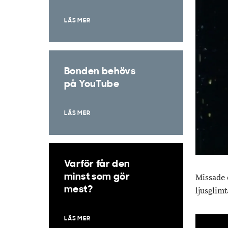
LÄS MER
Bonden behövs
på YouTube
LÄS MER
Varför får den
minst som gör
Missade 
mest?
ljusglim
LÄS MER