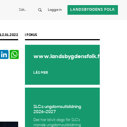
Sök
LANDSBYGDENS FOLK
Logga in
12.01.2022
I FOKUS
book
Twitter
LinkedIn
WhatsApp
www.landsbygdensfolk.fi
LÄS MER
SLC:s ungdomsutbildning
2026–2027
Det har blivit dags för SLC:s
nionde ungdomsutbildning