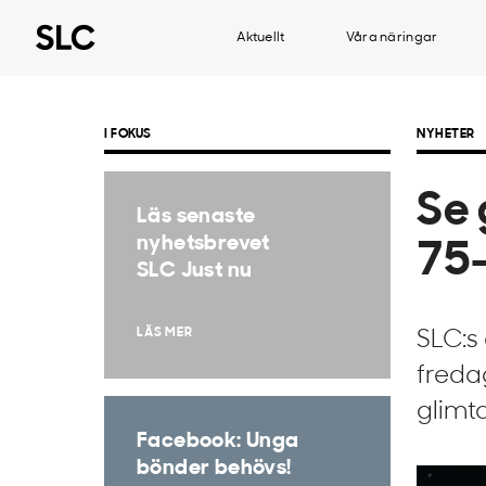
Aktuellt
Våra näringar
I FOKUS
NYHETER
Se 
Läs senaste
nyhetsbrevet
75-
SLC Just nu
LÄS MER
SLC:s 
freda
glimt
Facebook: Unga
bönder behövs!