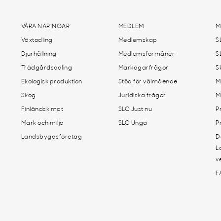
VÅRA NÄRINGAR
MEDLEM
M
Växtodling
Medlemskap
S
Djurhållning
Medlemsförmåner
S
Trädgårdsodling
Markägarfrågor
S
Ekologisk produktion
Stöd för välmående
M
Skog
Juridiska frågor
M
Finländsk mat
SLC Just nu
P
Mark och miljö
SLC Unga
P
Landsbygdsföretag
D
L
v
F