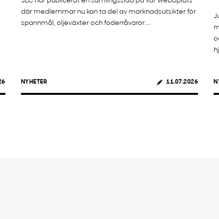
SLC har publicerat en samlingssida på vår webbplats
där medlemmar nu kan ta del av marknadsutsikter för
J
spannmål, oljeväxter och foderråvaror....
m
o
h
26
NYHETER
11.07.2026
N