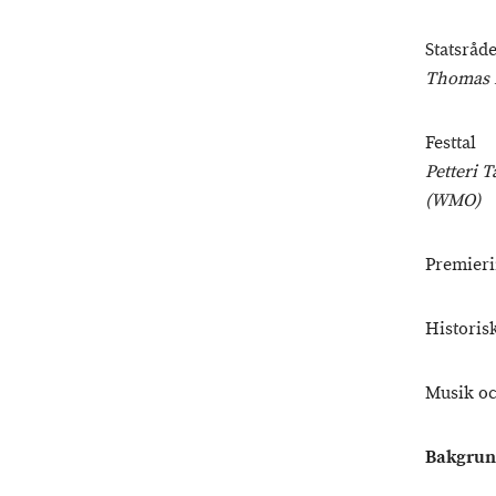
Statsråd
Thomas B
Festtal
Petteri 
(WMO)
Premieri
Historisk
Musik oc
Bakgrun