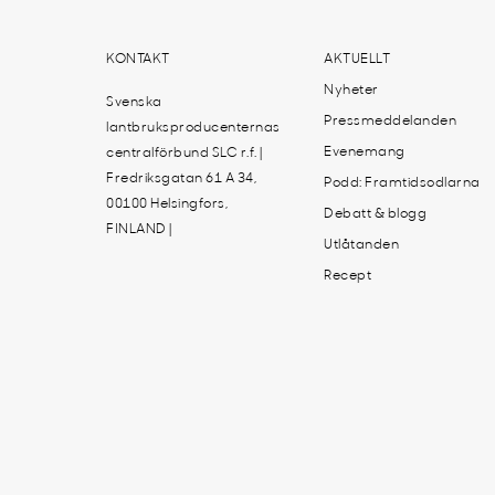
KONTAKT
AKTUELLT
Nyheter
Svenska
Pressmeddelanden
lantbruksproducenternas
Evenemang
centralförbund SLC r.f. |
Fredriksgatan 61 A 34,
Podd: Framtidsodlarna
00100 Helsingfors,
Debatt & blogg
FINLAND |
Utlåtanden
Recept