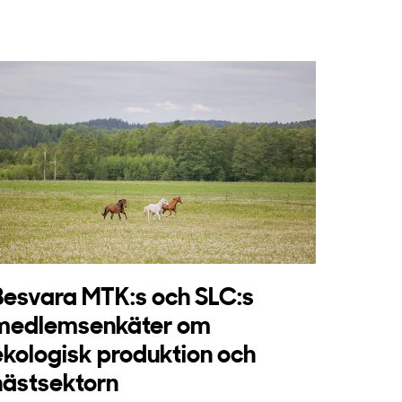
Besvara MTK:s och SLC:s
medlemsenkäter om
ekologisk produktion och
hästsektorn