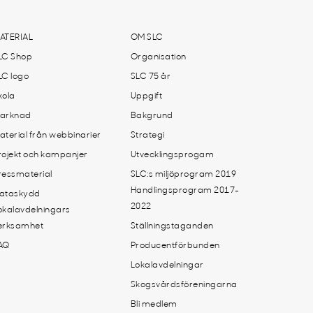
ATERIAL
OM SLC
LC Shop
Organisation
LC logo
SLC 75 år
kola
Uppgift
arknad
Bakgrund
aterial från webbinarier
Strategi
rojekt och kampanjer
Utvecklingsprogam
ressmaterial
SLC:s miljöprogram 2019
Handlingsprogram 2017-
ataskydd
2022
okalavdelningars
erksamhet
Ställningstaganden
AQ
Producentförbunden
Lokalavdelningar
Skogsvårdsföreningarna
Bli medlem