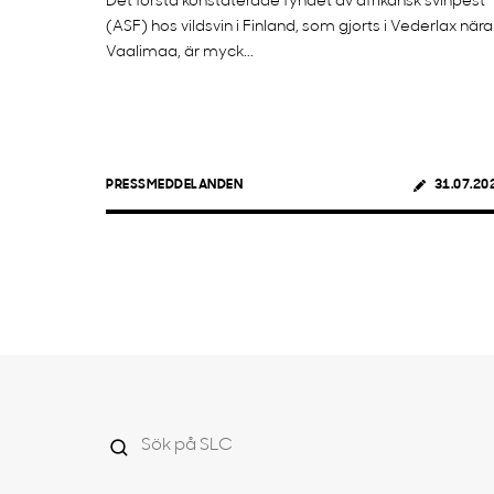
Det första konstaterade fyndet av afrikansk svinpest
(ASF) hos vildsvin i Finland, som gjorts i Vederlax nära
Vaalimaa, är myck...
PRESSMEDDELANDEN
31.07.20