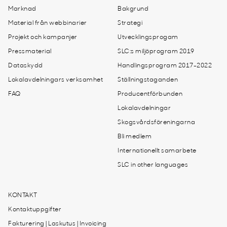
Marknad
Bakgrund
Material från webbinarier
Strategi
Projekt och kampanjer
Utvecklingsprogam
Pressmaterial
SLC:s miljöprogram 2019
Dataskydd
Handlingsprogram 2017-2022
Lokalavdelningars verksamhet
Ställningstaganden
FAQ
Producentförbunden
Lokalavdelningar
Skogsvårdsföreningarna
Bli medlem
Internationellt samarbete
SLC in other languages
KONTAKT
Kontaktuppgifter
Fakturering | Laskutus | Invoicing