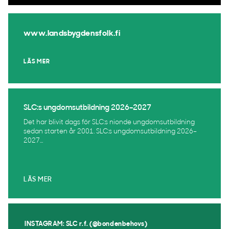
www.landsbygdensfolk.fi
LÄS MER
SLC:s ungdomsutbildning 2026–2027
Det har blivit dags för SLC:s nionde ungdomsutbildning
sedan starten år 2001. SLC:s ungdomsutbildning 2026–
2027...
LÄS MER
INSTAGRAM: SLC r.f. (@bondenbehovs)