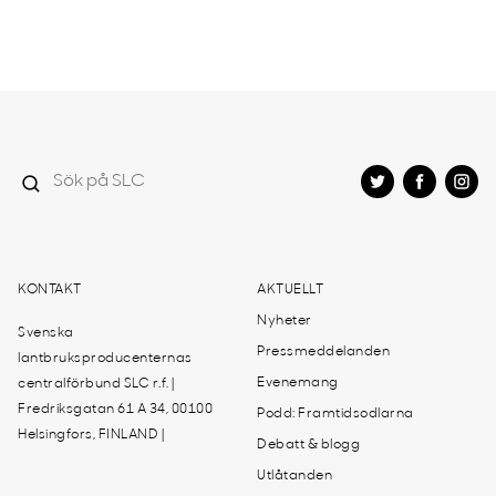
KONTAKT
AKTUELLT
Nyheter
Svenska
Pressmeddelanden
lantbruksproducenternas
Evenemang
centralförbund SLC r.f. |
Fredriksgatan 61 A 34, 00100
Podd: Framtidsodlarna
Helsingfors, FINLAND |
Debatt & blogg
Utlåtanden