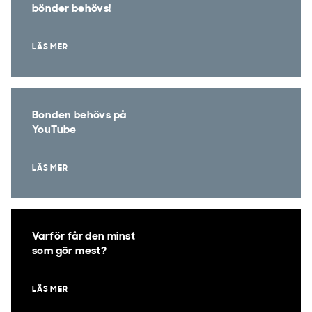
bönder behövs!
LÄS MER
Bonden behövs på
YouTube
LÄS MER
Varför får den minst
som gör mest?
LÄS MER