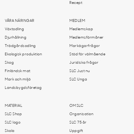
Recept
VÅRA NÄRINGAR
MEDLEM
Växtodling
Medlemskap
Djurhållning
Medlemsförmåner
Trädgårdsodling
Markägarfrågor
Ekologisk produktion
Stöd för välmående
Skog
Juridiska frågor
Finländsk mat
SLC Just nu
Mark och miljö
SLC Unga
Landsbygdsföretag
MATERIAL
OM SLC
SLC Shop
Organisation
SLC logo
SLC 75 år
Skola
Uppgift