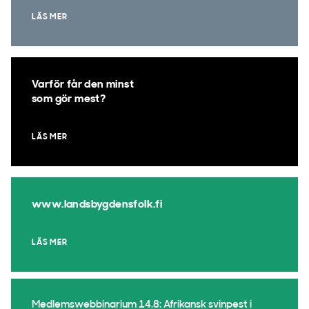
LÄS MER
Varför får den minst
som gör mest?
LÄS MER
www.landsbygdensfolk.fi
LÄS MER
Medlemswebbinarium 14.8: Afrikansk svinpest i