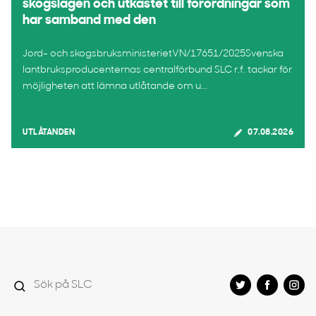
skogslagen och utkastet till förordningar som
har samband med den
Jord- och skogsbruksministerietVN/17651/2025Svenska
lantbruksproducenternas centralförbund SLC r.f. tackar för
möjligheten att lämna utlåtande om u...
UTLÅTANDEN
07.08.2026