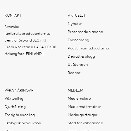
KONTAKT
AKTUELLT
Nyheter
Svenska
Pressmeddelanden
lantbruksproducenternas
Evenemang
centralförbund SLC r.f. |
Fredriksgatan 61 A 34, 00100
Podd: Framtidsodlarna
Helsingfors, FINLAND |
Debatt & blogg
Utlåtanden
Recept
VÅRA NÄRINGAR
MEDLEM
Växtodling
Medlemskap
Djurhållning
Medlemsförmåner
Trädgårdsodling
Markägarfrågor
Ekologisk produktion
Stöd för välmående