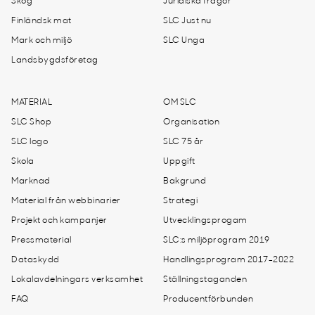
Skog
Juridiska frågor
Finländsk mat
SLC Just nu
Mark och miljö
SLC Unga
Landsbygdsföretag
MATERIAL
OM SLC
SLC Shop
Organisation
SLC logo
SLC 75 år
Skola
Uppgift
Marknad
Bakgrund
Material från webbinarier
Strategi
Projekt och kampanjer
Utvecklingsprogam
Pressmaterial
SLC:s miljöprogram 2019
Dataskydd
Handlingsprogram 2017-2022
Lokalavdelningars verksamhet
Ställningstaganden
FAQ
Producentförbunden