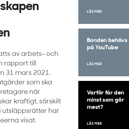
dskapen
LÄS MER
en
Bonden behövs
på YouTube
atts av arbets- och
rapport till
LÄS MER
den 31 mars 2021.
 åtgärder som ska
företagare när
Varför får den
minst som gör
ar kraftigt, särskilt
mest?
å utsläppsrätter har
serna visat.
LÄS MER