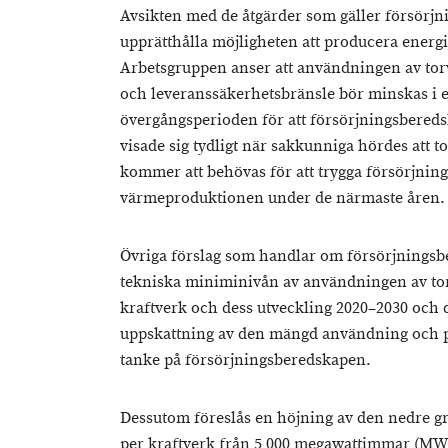
Avsikten med de åtgärder som gäller försörjn
upprätthålla möjligheten att producera energ
Arbetsgruppen anser att användningen av tor
och leveranssäkerhetsbränsle bör minskas i e
övergångsperioden för att försörjningsbereds
visade sig tydligt när sakkunniga hördes att tor
kommer att behövas för att trygga försörjnin
värmeproduktionen under de närmaste åren.
Övriga förslag som handlar om försörjningsbe
tekniska miniminivån av användningen av tor
kraftverk och dess utveckling 2020–2030 och d
uppskattning av den mängd användning och 
tanke på försörjningsberedskapen.
Dessutom föreslås en höjning av den nedre g
per kraftverk från 5 000 megawattimmar (MWh