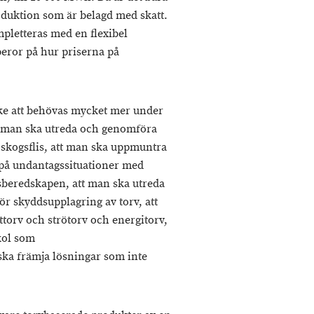
oduktion som är belagd med skatt.
pletteras med en flexibel
eror på hur priserna på
e att behövas mycket mer under
t man ska utreda och genomföra
t skogsflis, att man ska uppmuntra
 på undantagssituationer med
sberedskapen, att man ska utreda
ör skyddsupplagring av torv, att
torv och strötorv och energitorv,
kol som
ska främja lösningar som inte