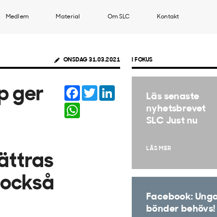
Medlem
Material
Om SLC
Kontakt
ONSDAG 31.03.2021
I FOKUS
Facebook
Twitter
LinkedIn
p ger
Läs senaste
WhatsApp
nyhetsbrevet
SLC Just nu
LÄS MER
bättras
r också
Facebook: Ung
bönder behövs!