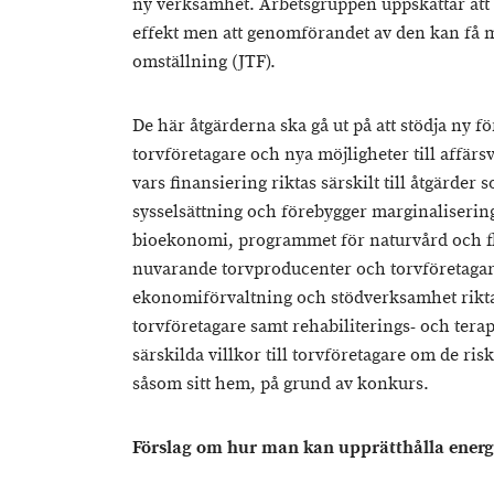
ny verksamhet. Arbetsgruppen uppskattar att
effekt men att genomförandet av den kan få m
omställning (JTF).
De här åtgärderna ska gå ut på att stödja ny 
torvföretagare och nya möjligheter till affär
vars finansiering riktas särskilt till åtgärder
sysselsättning och förebygger marginalisering,
bioekonomi, programmet för naturvård och f
nuvarande torvproducenter och torvföretaga
ekonomiförvaltning och stödverksamhet rikta
torvföretagare samt rehabiliterings- och tera
särskilda villkor till torvföretagare om de ris
såsom sitt hem, på grund av konkurs.
Förslag om hur man kan upprätthålla energ