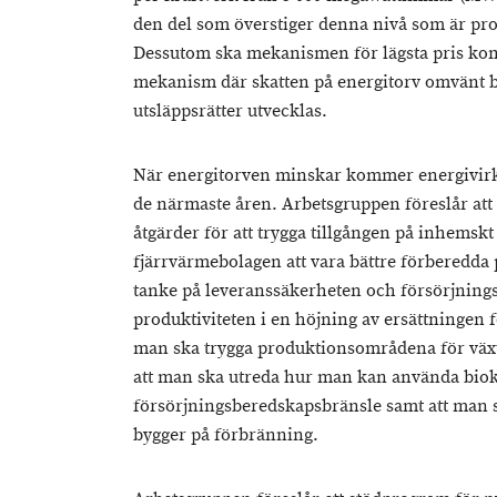
den del som överstiger denna nivå som är pr
Dessutom ska mekanismen för lägsta pris kom
mekanism där skatten på energitorv omvänt b
utsläppsrätter utvecklas.
När energitorven minskar kommer energivirk
de närmaste åren. Arbetsgruppen föreslår at
åtgärder för att trygga tillgången på inhemsk
fjärrvärmebolagen att vara bättre förberedda
tanke på leveranssäkerheten och försörjning
produktiviteten i en höjning av ersättningen f
man ska trygga produktionsområdena för växt
att man ska utreda hur man kan använda bio
försörjningsberedskapsbränsle samt att man 
bygger på förbränning.