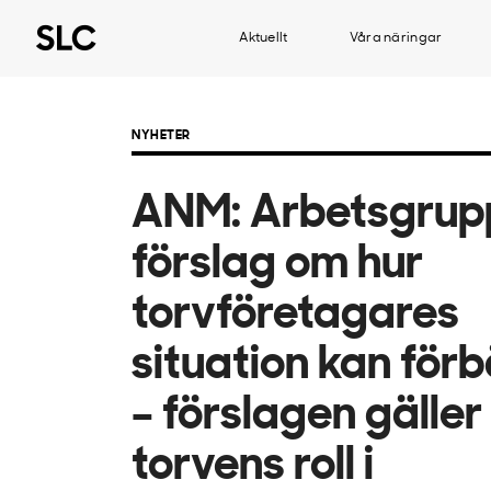
Aktuellt
Våra näringar
NYHETER
ANM: Arbetsgrup
förslag om hur
torvföretagares
situation kan för
– förslagen gälle
torvens roll i