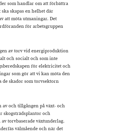
rder som handlar om att förbättra
t ska skapas en helhet där
av att möta utmaningar. Det
r ordföranden för arbetsgruppen
en av torv vid energiproduktion
nalt och socialt och som inte
sberedskapen för elektricitet och
ingar som gör att vi kan möta den
a de skador som torvsektorn
n av och tillgången på växt- och
ör skogsträdsplantor och
av torvbaserade växtunderlag.
jäderfäs välmående och när det