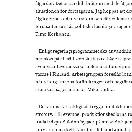
åtgärder. Det är särskilt bråttom med de åtgä
situationen för företagarna. Jag hoppas att de
åtgärderna stöder varandra och där vi klarar 
förutsätter förstås politiska lösningar, säge
Timo Korhonen.
– Enligt regeringsprogrammet ska användning
minskas på ett sätt som är rättvist både regio
äventyrar leveranssäkerheten och försörjning
värme i Finland. Arbetsgruppen föreslår lösn
här väldigt snabba förändringen och begräns
åsamkas, säger minister Mika Lintilä.
– Det är mycket viktigt att trygga produktione
strötorv. Till exempel produktionskedjorna f
trädgårdsproduktion bygger på användningen 
Torv är en nyckelfaktor för att bland annat f