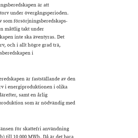
ingsberedskapen är att
itorv under övergångsperioden.
v som försörjningsberedskaps-
n måttlig takt under
kapen inte ska äventyras. Det
v, och i allt högre grad trä,
gsberedskapen i
redskapen är fastställande av den
v i energiproduktionen i olika
ärefter, samt en årlig
produktion som är nödvändig med
ränsen för skattefri användning
) till 10 000 MWh. Då är det bara