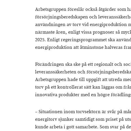
Arbetsgruppen föreslår också åtgärder som ha
försörjningsberedskapen och leveranssäkerhet
användningen av torv vid energiproduktion m
närmaste åren, enligt vissa prognoser så myck
2025. Enligt regeringsprogrammet ska använd
energiproduktion att åtminstone halveras fram
Förändringen ska ske på ett regionalt och socia
leveranssäkerheten och försörjningsberedska
Arbetsgruppen hade till uppgift att utreda m
torv på ett kontrollerat sätt kan läggas om frå
innovativa produkter med en högre förädling
– Situationen inom torvsektorn är svår på mån
energitorv sjunker samtidigt som priset på ut
kunde arbeta i gott samarbete. Som svar på de