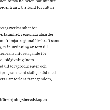
 den första helheten har mindre
edel från EU:s fond för rättvis
företagsverksamhet för
sverksamhet, regionala åtgärder
 som främjar regional livskraft samt
 från utvinning av torv till
lerbranschföretagande för
re, rådgivning inom
d till torvproducenter och
piprogram samt statligt stöd med
kerar att förlora fast egendom,
iförsörjningsberedskapen