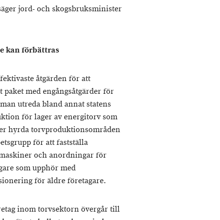
 säger jord- och skogsbruksminister
re kan förbättras
ektivaste åtgärden för att
ett paket med engångsåtgärder för
 man utreda bland annat statens
uktion för lager av energitorv som
eller hyrda torvproduktionsområden
etsgrupp för att fastställa
 maskiner och anordningar för
tagare som upphör med
ionering för äldre företagare.
etag inom torvsektorn övergår till