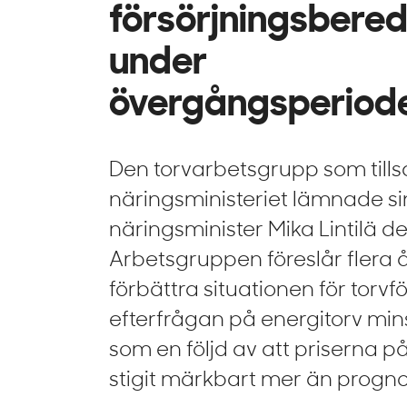
försörjningsbere
under
övergångsperiod
Den torvarbetsgrupp som tills
näringsministeriet lämnade sin 
näringsminister Mika Lintilä 
Arbetsgruppen föreslår flera
förbättra situationen för torv
efterfrågan på energitorv minsk
som en följd av att priserna p
stigit märkbart mer än progno