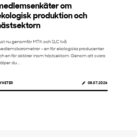
medlemsenkäter om
ekologisk produktion och
hästsektorn
ust nu genomför MTK och SLC två
edlemsbarometrar – en för ekologiska producenter
ch en för aktörer inom hästsektorn. Genom att svara
jälper du ...
YHETER
08.07.2026