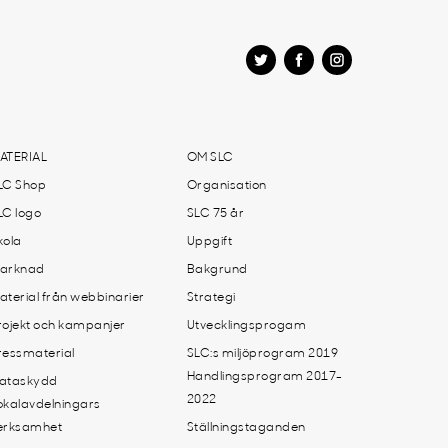
ATERIAL
OM SLC
LC Shop
Organisation
LC logo
SLC 75 år
kola
Uppgift
arknad
Bakgrund
aterial från webbinarier
Strategi
rojekt och kampanjer
Utvecklingsprogam
ressmaterial
SLC:s miljöprogram 2019
Handlingsprogram 2017-
ataskydd
2022
okalavdelningars
erksamhet
Ställningstaganden