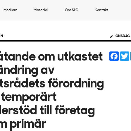
Medlem
Material
Om SLC
Kontakt
EN
ONSDAG 
Face
åtande om utkastet
l ändring av
tsrådets förordning
 temporärt
erstöd till företag
m primär