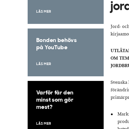
jor
LÄS MER
Jord- oc
kirjaam
Bonden behövs
på YouTube
UTLÅTA
OM TEM
LÄS MER
JORDBR
Svenska 
förändrin
Varför får den
primärpr
minst som gör
mest?
Markn
produ
LÄS MER