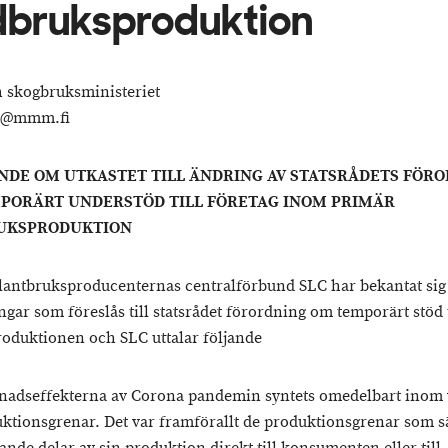
dbruksproduktion
h skogbruksministeriet
o@mmm.fi
NDE OM UTKASTET TILL ÄNDRING AV STATSRÅDETS FÖR
PORÄRT UNDERSTÖD TILL FÖRETAG INOM PRIMÄR
UKSPRODUKTION
lantbruksproducenternas centralförbund SLC har bekantat si
gar som föreslås till statsrådet förordning om temporärt stöd t
oduktionen och SLC uttalar följande
adseffekterna av Corona pandemin syntets omedelbart inom 
ktionsgrenar. Det var framförallt de produktionsgrenar som sä