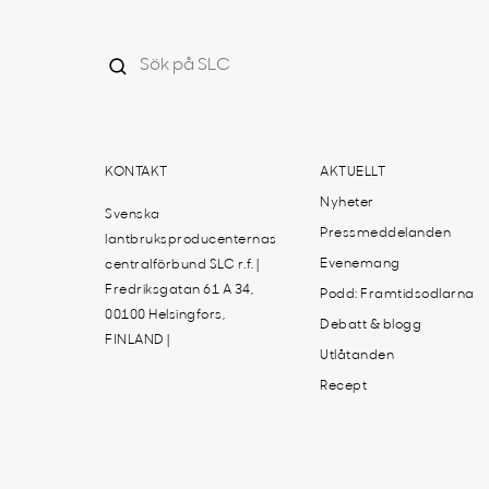
KONTAKT
AKTUELLT
Nyheter
Svenska
Pressmeddelanden
lantbruksproducenternas
Evenemang
centralförbund SLC r.f. |
Fredriksgatan 61 A 34,
Podd: Framtidsodlarna
00100 Helsingfors,
Debatt & blogg
FINLAND |
Utlåtanden
Recept