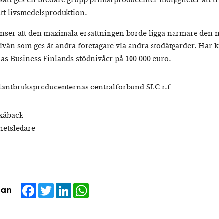
 sätt ges en bredare grupp primärproducenter möljigheter att t
att livsmedelsproduktion.
nser att den maximala ersättningen borde ligga närmare den 
ivån som ges åt andra företagare via andra stödåtgärder. Här 
s Business Finlands stödnivåer på 100 000 euro.
lantbruksproducenternas centralförbund SLC r.f
xåback
etsledare
Facebook
Twitter
LinkedIn
WhatsApp
dan