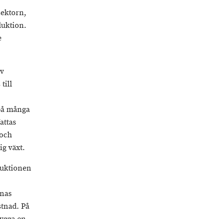
sektorn,
duktion.
e
av
till
 på många
attas
 och
g växt.
duktionen
nnas
tnad. På