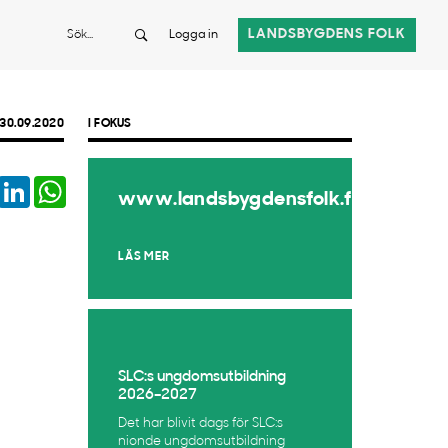
Sök
LANDSBYGDENS FOLK
Logga in
30.09.2020
I FOKUS
book
Twitter
LinkedIn
WhatsApp
www.landsbygdensfolk.fi
LÄS MER
SLC:s ungdomsutbildning
2026–2027
Det har blivit dags för SLC:s
nionde ungdomsutbildning