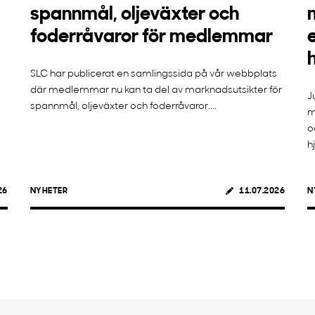
spannmål, oljeväxter och
foderråvaror för medlemmar
SLC har publicerat en samlingssida på vår webbplats
där medlemmar nu kan ta del av marknadsutsikter för
J
spannmål, oljeväxter och foderråvaror....
m
o
h
26
NYHETER
11.07.2026
N