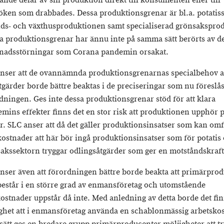
ande delar av sin produktion direkt till konsumenten eller till
öken som drabbades. Dessa produktionsgrenar är bl.a. potatis
nds- och växthusproduktionen samt specialiserad grönsakspro
a produktionsgrenar har ännu inte på samma sätt berörts av d
nadsstörningar som Corana pandemin orsakat.
nser att de ovannämnda produktionsgrenarnas specialbehov 
tgärder borde bättre beaktas i de preciseringar som nu föreslås 
dningen. Ges inte dessa produktionsgrenar stöd för att klara
mins effekter finns det en stor risk att produktionen upphör
r. SLC anser att då det gäller produktionsinsatser som kan omf
ostnader att här bör ingå produktionsinsatser som för potatis
akssektorn tryggar odlingsåtgärder som ger en motståndskrafti
nser även att förordningen bättre borde beakta att primärpro
består i en större grad av enmansföretag och utomstående
ostnader uppstår då inte. Med anledning av detta borde det fi
ghet att i enmansföretag använda en schablonmässig arbetskos