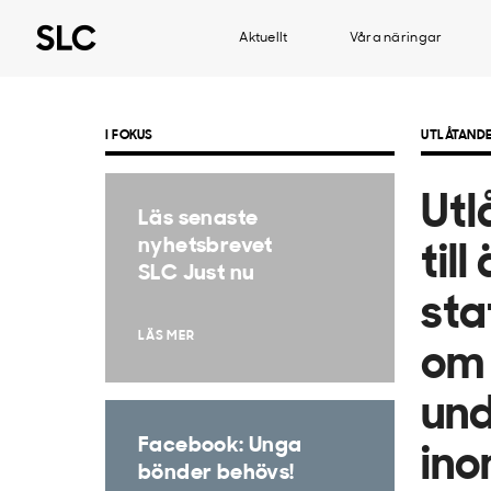
Aktuellt
Våra näringar
I FOKUS
UTLÅTAND
Utl
Läs senaste
nyhetsbrevet
til
SLC Just nu
sta
LÄS MER
om
und
Facebook: Unga
ino
bönder behövs!