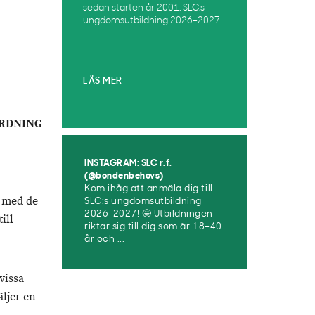
sedan starten år 2001. SLC:s
ungdomsutbildning 2026–2027...
LÄS MER
ORDNING
INSTAGRAM: SLC r.f.
(@bondenbehovs)
Kom ihåg att anmäla dig till
g med de
SLC:s ungdomsutbildning
2026-2027! 🤩 Utbildningen
ill
riktar sig till dig som är 18–40
år och ...
vissa
ljer en