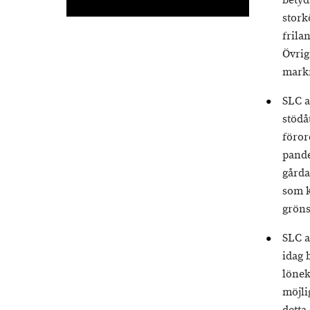
betyd
stork
frila
Övrig
mark
SLC a
stödå
föror
pande
gårda
som k
gröns
SLC a
idag 
lönek
möjli