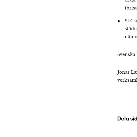
detta
forts
SLC a
stödn
nämna
Svenska 
Jonas La
verksamh
Dela si