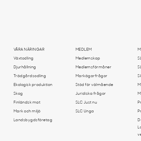
VÅRA NÄRINGAR
MEDLEM
M
Växtodling
Medlemskap
S
Djurhållning
Medlemsförmåner
S
Trädgårdsodling
Markägarfrågor
S
Ekologisk produktion
Stöd för välmående
M
Skog
Juridiska frågor
M
Finländsk mat
SLC Just nu
P
Mark och miljö
SLC Unga
P
Landsbygdsföretag
D
L
v