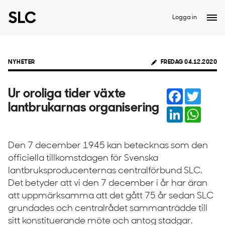
Logga in
NYHETER
FREDAG 04.12.2020
Facebook
Twitter
Ur oroliga tider växte
lantbrukarnas organisering
LinkedIn
Whats
Den 7 december 1945 kan betecknas som den
officiella tillkomstdagen för Svenska
lantbruksproducenternas centralförbund SLC.
Det betyder att vi den 7 december i år har äran
att uppmärksamma att det gått 75 år sedan SLC
grundades och centralrådet sammanträdde till
sitt konstituerande möte och antog stadgar.