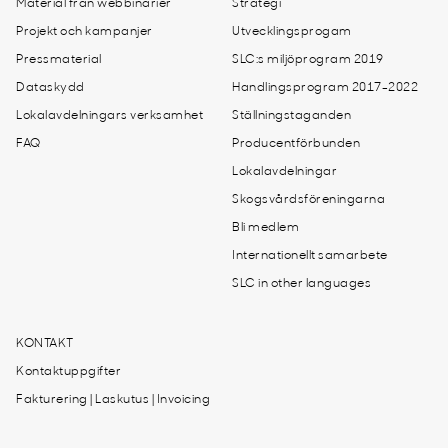
Material från webbinarier
Strategi
Projekt och kampanjer
Utvecklingsprogam
Pressmaterial
SLC:s miljöprogram 2019
Dataskydd
Handlingsprogram 2017-2022
Lokalavdelningars verksamhet
Ställningstaganden
FAQ
Producentförbunden
Lokalavdelningar
Skogsvårdsföreningarna
Bli medlem
Internationellt samarbete
SLC in other languages
KONTAKT
Kontaktuppgifter
Fakturering | Laskutus | Invoicing