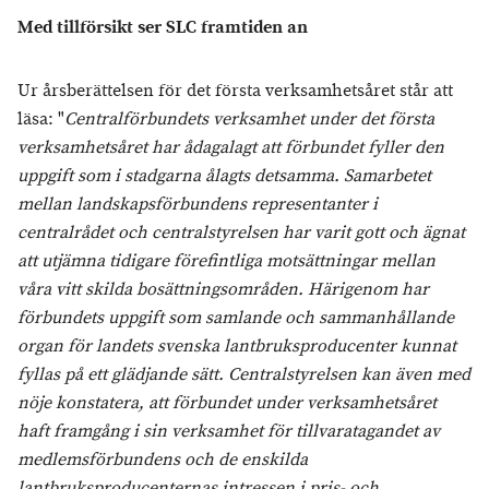
Med tillförsikt ser SLC framtiden an
Ur årsberättelsen för det första verksamhetsåret står att
läsa: "
Centralförbundets verksamhet under det första
verksamhetsåret har ådagalagt att förbundet fyller den
uppgift som i stadgarna ålagts detsamma. Samarbetet
mellan landskapsförbundens representanter i
centralrådet och centralstyrelsen har varit gott och ägnat
att utjämna tidigare förefintliga motsättningar mellan
våra vitt skilda bosättningsområden. Härigenom har
förbundets uppgift som samlande och sammanhållande
organ för landets svenska lantbruksproducenter kunnat
fyllas på ett glädjande sätt. Centralstyrelsen kan även med
nöje konstatera, att förbundet under verksamhetsåret
haft framgång i sin verksamhet för tillvaratagandet av
medlemsförbundens och de enskilda
lantbruksproducenternas intressen i pris- och