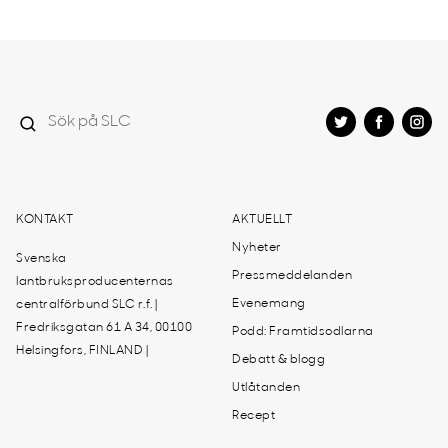
KONTAKT
AKTUELLT
Nyheter
Svenska
Pressmeddelanden
lantbruksproducenternas
Evenemang
centralförbund SLC r.f. |
Fredriksgatan 61 A 34, 00100
Podd: Framtidsodlarna
Helsingfors, FINLAND |
Debatt & blogg
Utlåtanden
Recept