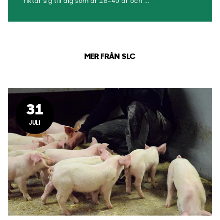
riktar sig till dig som är 18–40 år och ...
MER FRÅN SLC
31
JULI