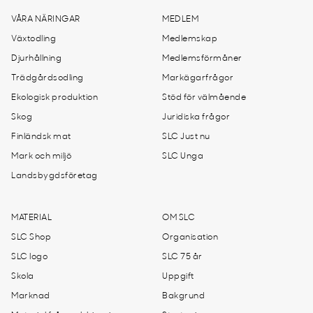
VÅRA NÄRINGAR
MEDLEM
Växtodling
Medlemskap
Djurhållning
Medlemsförmåner
Trädgårdsodling
Markägarfrågor
Ekologisk produktion
Stöd för välmående
Skog
Juridiska frågor
Finländsk mat
SLC Just nu
Mark och miljö
SLC Unga
Landsbygdsföretag
MATERIAL
OM SLC
SLC Shop
Organisation
SLC logo
SLC 75 år
Skola
Uppgift
Marknad
Bakgrund