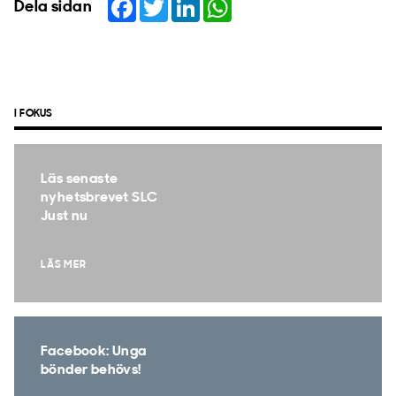
Facebook
Twitter
LinkedIn
WhatsApp
Dela sidan
I FOKUS
Läs senaste
nyhetsbrevet SLC
Just nu
LÄS MER
Facebook: Unga
bönder behövs!