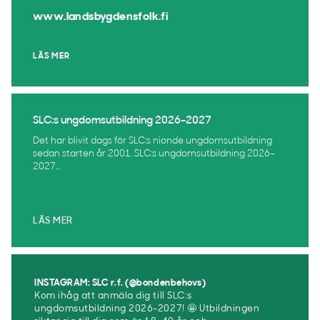
www.landsbygdensfolk.fi
LÄS MER
SLC:s ungdomsutbildning 2026–2027
Det har blivit dags för SLC:s nionde ungdomsutbildning
sedan starten år 2001. SLC:s ungdomsutbildning 2026–
2027...
LÄS MER
INSTAGRAM: SLC r.f. (@bondenbehovs)
Kom ihåg att anmäla dig till SLC:s
ungdomsutbildning 2026-2027! 🤩 Utbildningen