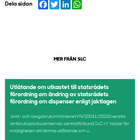
Facebook
Twitter
LinkedIn
WhatsApp
Dela sidan
MER FRÅN SLC
Utlåtande om utkastet till statsrådets
förordning om ändring av statsrådets
förordning om dispenser enligt jaktlagen
Jord- och skogsbruksministerietVN/20041/2026Svenska
lantbruksproducenternas centralförbund SLC r.f. tackar för
möjligheten att lämna utlåtande om u...