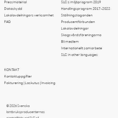
Pressmaterial
SLC:s miljöprogram 2019
Dataskydd
Handlingsprogram 2017-2022
Lokalavdelningars verksamhet
Ställningstaganden
FAQ
Producentförbunden
Lokalavdelningar
Skogsvårdsföreningarna
Bli medlem
Internationellt samarbete
SLC in other languages
KONTAKT
Kontaktuppgifter
Fakturering | Laskutus | Invoicing
© 2026 Svenska
lantbruksproducenternas