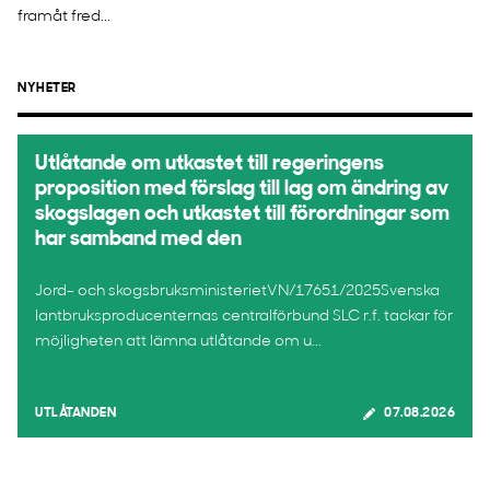
framåt fred...
NYHETER
Utlåtande om utkastet till regeringens
proposition med förslag till lag om ändring av
skogslagen och utkastet till förordningar som
har samband med den
Jord- och skogsbruksministerietVN/17651/2025Svenska
lantbruksproducenternas centralförbund SLC r.f. tackar för
möjligheten att lämna utlåtande om u...
UTLÅTANDEN
07.08.2026