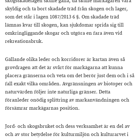
skogsskadelagen skulle gälla, då skulle markägaren vara
skyldig och ta bort skadade träd från skogen och lager,
som det står i lagen 1087/2013 6 §. Om skadade träd
lämnas kvar till skogen, kan sjukdomar sprida sig till
omkringliggande skogar och utgöra en fara även vid
rekreationsbruk.
Gällande olika leder och korridorer är kartan även så
grovdragen att det är svårt för markägarna att kunna
placera gränserna och veta om det berör just dem och i så
fall exakt vilka områden. Avgränsningen av biotoper och
naturvärden följer inte naturliga gränser. Detta
föranleder onödig splittring av markanvändningen och
försämrar markägarnas position.
Jord- och skogsbruket och dess verksamhet är en del av
och av stor betydelse för kulturmiljön och kulturarvet i