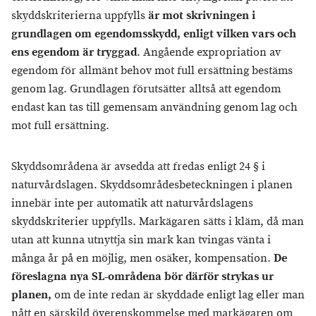
skyddskriterierna uppfylls
är mot skrivningen i
grundlagen om egendomsskydd, enligt vilken vars och
ens egendom är tryggad
. Angående expropriation av
egendom för allmänt behov mot full ersättning bestäms
genom lag. Grundlagen förutsätter alltså att egendom
endast kan tas till gemensam användning genom lag och
mot full ersättning.
Skyddsområdena är avsedda att fredas enligt 24 § i
naturvårdslagen. Skyddsområdesbeteckningen i planen
innebär inte per automatik att naturvårdslagens
skyddskriterier uppfylls. Markägaren sätts i kläm, då man
utan att kunna utnyttja sin mark kan tvingas vänta i
många år på en möjlig, men osäker, kompensation.
De
föreslagna nya SL-områdena bör därför strykas ur
planen,
om de inte redan är skyddade enligt lag eller man
nått en särskild överenskommelse med markägaren om