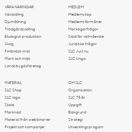
VÅRA NÄRINGAR
MEDLEM
Växtodling
Medlemskap
Djurhållning
Medlemsförmåner
Trädgårdsodling
Markägarfrågor
Ekologisk produktion
Stöd för välmående
Skog
Juridiska frågor
Finländsk mat
SLC Just nu
Mark och miljö
SLC Unga
Landsbygdsföretag
MATERIAL
OM SLC
SLC Shop
Organisation
SLC logo
SLC 75 år
Skola
Uppgift
Marknad
Bakgrund
Material från webbinarier
Strategi
Projekt och kampanjer
Utvecklingsprogam