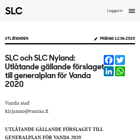
Logga in
UTLÅTANDEN
FREDAG 12.06.2020
Facebook
Twitter
SLC och SLC Nyland:
Utlåtande gällande förslaget
LinkedIn
Whats
till generalplan för Vanda
2020
Vanda stad
kirjaamo@vantaa.fi
UTLÅTANDE GÄLLANDE FÖRSLAGET TILL
GENERALPLAN FÖR VANDA 2020