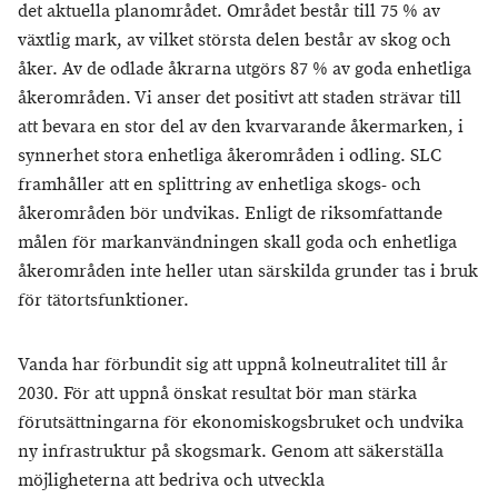
det aktuella planområdet. Området består till 75 % av
växtlig mark, av vilket största delen består av skog och
åker. Av de odlade åkrarna utgörs 87 % av goda enhetliga
åkerområden. Vi anser det positivt att staden strävar till
att bevara en stor del av den kvarvarande åkermarken, i
synnerhet stora enhetliga åkerområden i odling. SLC
framhåller att en splittring av enhetliga skogs- och
åkerområden bör undvikas. Enligt de riksomfattande
målen för markanvändningen skall goda och enhetliga
åkerområden inte heller utan särskilda grunder tas i bruk
för tätortsfunktioner.
Vanda har förbundit sig att uppnå kolneutralitet till år
2030. För att uppnå önskat resultat bör man stärka
förutsättningarna för ekonomiskogsbruket och undvika
ny infrastruktur på skogsmark. Genom att säkerställa
möjligheterna att bedriva och utveckla