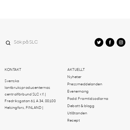
KONTAKT
AKTUELLT
Nyheter
Svenska
Pressmeddelanden
lantbruksproducenternas
Evenemang
centralförbund SLC r.f. |
Podd: Framtidsodlarna
Fredriksgatan 61 A 34, 00100
Debatt & blogg
Helsingfors, FINLAND |
Utlåtanden
Recept