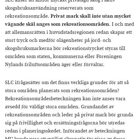
SLC anser att alltför mycket privatägd skog i aktiv
skogsbruksanvändning reserverats som
rekreationsområde.
Privat mark skall inte utan mycket
vägande skäl anges som rekreationsområden
. I och med
att allemansrätten i huvudstadsregionen redan skapar ett
stort tryck och medför olägenheter på jord- och
skogsbruksmarkerna bör rekreationstrycket styras till
områden som staten, kommunerna eller Föreningen
Nylands friluftsområden äger eller förvaltar.
SLC ifrågasätter om det finns verkliga grunder för att så
stora områden planerats som rekreationsområden?
Rekreationsområdesbeteckningen kan inte anses vara
avsedd för väldigt stora områden. Grundandet av
rekreationsområden och leder på privat mark bör grunda
sig på frivillighet och ersättningsfrågorna bör utredas
redan i planeringsskedet. Införandet av beteckningen