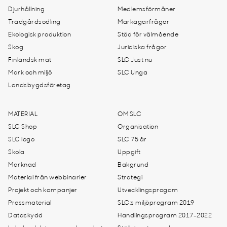
Djurhållning
Medlemsförmåner
Trädgårdsodling
Markägarfrågor
Ekologisk produktion
Stöd för välmående
Skog
Juridiska frågor
Finländsk mat
SLC Just nu
Mark och miljö
SLC Unga
Landsbygdsföretag
MATERIAL
OM SLC
SLC Shop
Organisation
SLC logo
SLC 75 år
Skola
Uppgift
Marknad
Bakgrund
Material från webbinarier
Strategi
Projekt och kampanjer
Utvecklingsprogam
Pressmaterial
SLC:s miljöprogram 2019
Dataskydd
Handlingsprogram 2017-2022