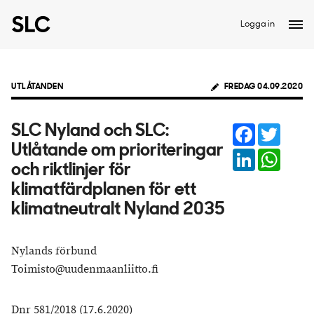
Logga in
UTLÅTANDEN
FREDAG 04.09.2020
Facebook
Twitter
SLC Nyland och SLC:
Utlåtande om prioriteringar
LinkedIn
Whats
och riktlinjer för
klimatfärdplanen för ett
klimatneutralt Nyland 2035
Nylands förbund
Toimisto@uudenmaanliitto.fi
Dnr 581/2018 (17.6.2020)