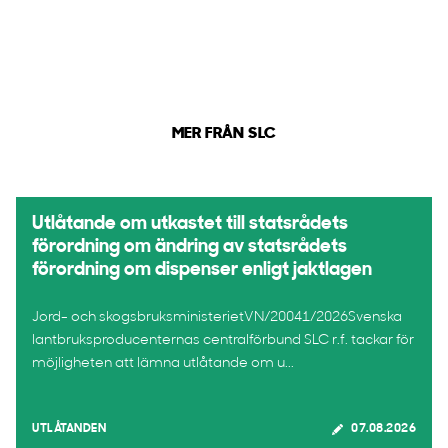
MER FRÅN SLC
Utlåtande om utkastet till statsrådets
förordning om ändring av statsrådets
förordning om dispenser enligt jaktlagen
Jord- och skogsbruksministerietVN/20041/2026Svenska
lantbruksproducenternas centralförbund SLC r.f. tackar för
möjligheten att lämna utlåtande om u...
UTLÅTANDEN
07.08.2026