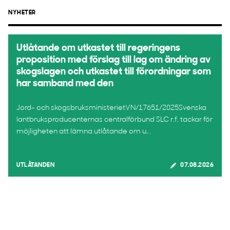
NYHETER
Utlåtande om utkastet till regeringens
proposition med förslag till lag om ändring av
skogslagen och utkastet till förordningar som
har samband med den
Jord- och skogsbruksministerietVN/17651/2025Svenska
lantbruksproducenternas centralförbund SLC r.f. tackar för
möjligheten att lämna utlåtande om u...
UTLÅTANDEN
07.08.2026