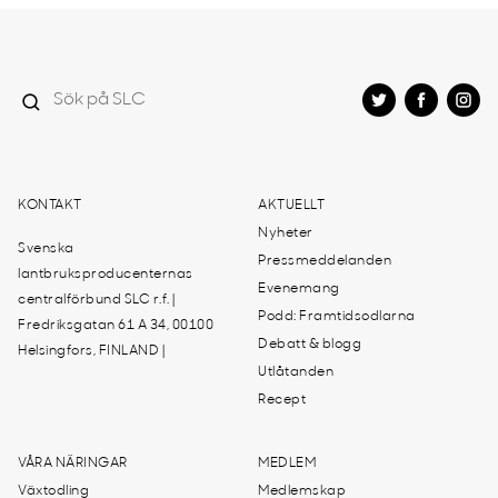
KONTAKT
AKTUELLT
Nyheter
Svenska
Pressmeddelanden
lantbruksproducenternas
Evenemang
centralförbund SLC r.f. |
Podd: Framtidsodlarna
Fredriksgatan 61 A 34, 00100
Debatt & blogg
Helsingfors, FINLAND |
Utlåtanden
Recept
VÅRA NÄRINGAR
MEDLEM
Växtodling
Medlemskap