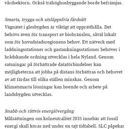
vårdsektorn. Också trähöghusbyggande borde befrämjas.
Smarta, trygga och utsläppsfria färdsätt
Vägnätet i glesbygden är viktigt att upprätthålla. Det
behövs även för transport av biobränslen, såväl lokalt
som för huvudstadsregionens behov. Ett nätverk med
laddningsstationer och gastankningsstationer behöver i
brådskande ordning utvecklas i hela Nyland. Genom
satsningar på förbättrade dataförbindelser kan
möjligheterna att jobba på distans förbättras och behovet
av att färdas till olika ställen minskas. Genom
klimatsmarta lösningar kan boende och arbete på
landsbygden utvecklas.
Snabb och rättvis energiövergång
Målsättningen om kolneutralitet 2035 innebär att fossil
energi skall köras ned under en tajt tidtabell. SLC påpekar