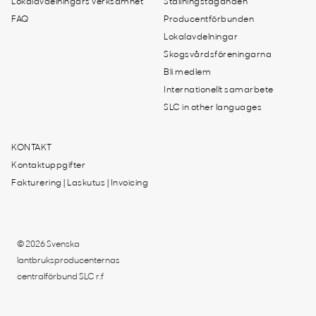
Lokalavdelningars verksamhet
Ställningstaganden
FAQ
Producentförbunden
Lokalavdelningar
Skogsvårdsföreningarna
Bli medlem
Internationellt samarbete
SLC in other languages
KONTAKT
Kontaktuppgifter
Fakturering | Laskutus | Invoicing
© 2026 Svenska
lantbruksproducenternas
centralförbund SLC r.f