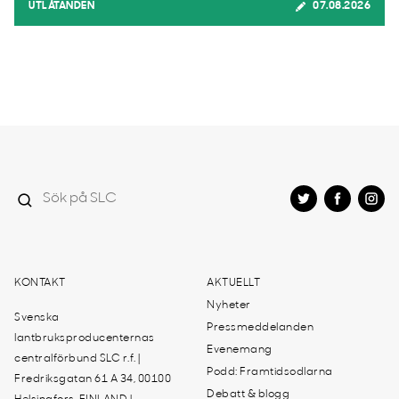
UTLÅTANDEN
07.08.2026
KONTAKT
AKTUELLT
Nyheter
Svenska
Pressmeddelanden
lantbruksproducenternas
Evenemang
centralförbund SLC r.f. |
Podd: Framtidsodlarna
Fredriksgatan 61 A 34, 00100
Debatt & blogg