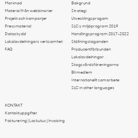
Marknad
Bakgrund
Material från webbinarier
Strategi
Projekt och kampanjer
Utvecklingsprogam
Pressmaterial
SLC:s miljöprogram 2019
Dataskydd
Handlingsprogram 2017-2022
Lokalavdelningars verksamhet
Ställningstaganden
FAQ
Producentförbunden
Lokalavdelningar
Skogsvårdsföreningarna
Bli medlem
Internationellt samarbete
SLC in other languages
KONTAKT
Kontaktuppgifter
Fakturering | Laskutus | Invoicing