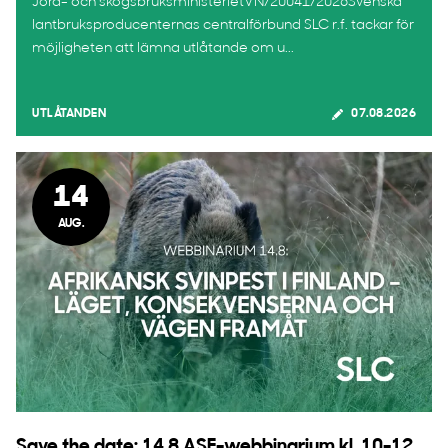
Jord- och skogsbruksministerietVN/20041/2026Svenska
lantbruksproducenternas centralförbund SLC r.f. tackar för
möjligheten att lämna utlåtande om u...
UTLÅTANDEN
07.08.2026
14
AUG.
Save the date: 14.8 ASF-webbinarium kl. 10-12