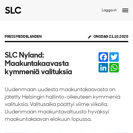
Logga in
PRESSMEDDELANDEN
ONSDAG 21.10.2020
Facebook
Twitter
SLC Nyland:
Maakuntakaavasta
LinkedIn
Whats
kymmeniä valituksia
Uudenmaan uudesta maakuntakaavasta on
jätetty Helsingin hallinto-oikeuteen kymmeniä
valituksia. Valitusaika päättyi viime viikolla.
Uudenmaan maakuntavaltuusto hyväksyi
maakuntakaavan elokuun lopussa.