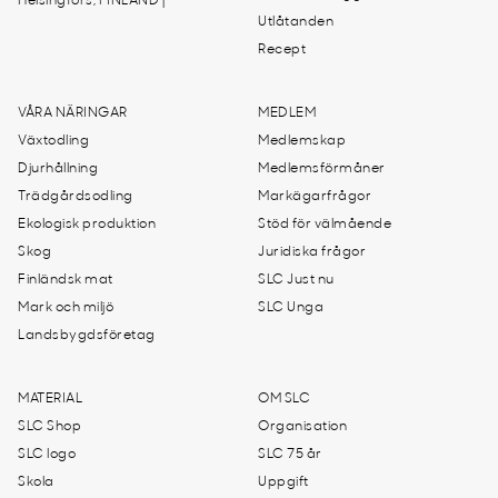
Helsingfors, FINLAND |
Utlåtanden
Recept
VÅRA NÄRINGAR
MEDLEM
Växtodling
Medlemskap
Djurhållning
Medlemsförmåner
Trädgårdsodling
Markägarfrågor
Ekologisk produktion
Stöd för välmående
Skog
Juridiska frågor
Finländsk mat
SLC Just nu
Mark och miljö
SLC Unga
Landsbygdsföretag
MATERIAL
OM SLC
SLC Shop
Organisation
SLC logo
SLC 75 år
Skola
Uppgift