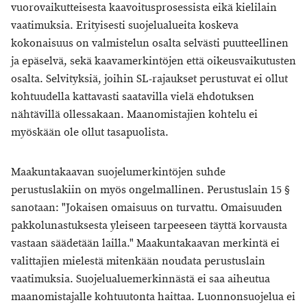
vuorovaikutteisesta kaavoitusprosessista eikä kielilain
vaatimuksia. Erityisesti suojelualueita koskeva
kokonaisuus on valmistelun osalta selvästi puutteellinen
ja epäselvä, sekä kaavamerkintöjen että oikeusvaikutusten
osalta. Selvityksiä, joihin SL-rajaukset perustuvat ei ollut
kohtuudella kattavasti saatavilla vielä ehdotuksen
nähtävillä ollessakaan. Maanomistajien kohtelu ei
myöskään ole ollut tasapuolista.
Maakuntakaavan suojelumerkintöjen suhde
perustuslakiin on myös ongelmallinen. Perustuslain 15 §
sanotaan: "Jokaisen omaisuus on turvattu. Omaisuuden
pakkolunastuksesta yleiseen tarpeeseen täyttä korvausta
vastaan säädetään lailla." Maakuntakaavan merkintä ei
valittajien mielestä mitenkään noudata perustuslain
vaatimuksia. Suojelualuemerkinnästä ei saa aiheutua
maanomistajalle kohtuutonta haittaa. Luonnonsuojelua ei