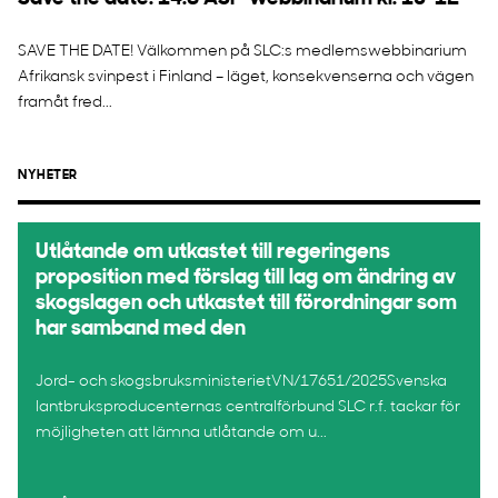
SAVE THE DATE! Välkommen på SLC:s medlemswebbinarium
Afrikansk svinpest i Finland – läget, konsekvenserna och vägen
framåt fred...
NYHETER
Utlåtande om utkastet till regeringens
proposition med förslag till lag om ändring av
skogslagen och utkastet till förordningar som
har samband med den
Jord- och skogsbruksministerietVN/17651/2025Svenska
lantbruksproducenternas centralförbund SLC r.f. tackar för
möjligheten att lämna utlåtande om u...