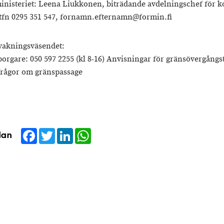
inisteriet: Leena Liukkonen, biträdande avdelningschef för k
, tfn 0295 351 547, fornamn.efternamn@formin.fi
vakningsväsendet:
orgare: 050 597 2255 (kl 8-16) Anvisningar för gränsövergångst
frågor om gränspassage
Facebook
Twitter
LinkedIn
WhatsApp
dan