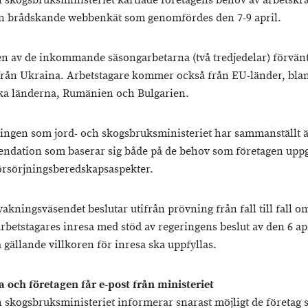
h skogsbruksministeriet kartlade företagens behov av arbetskra
 brådskande webbenkät som genomfördes den 7-9 april.
n av de inkommande säsongarbetarna (två tredjedelar) förvän
ån Ukraina. Arbetstagare kommer också från EU-länder, bla
ska länderna, Rumänien och Bulgarien.
ingen som jord- och skogsbruksministeriet har sammanställt ä
dation som baserar sig både på de behov som företagen uppg
försörjningsberedskapsaspekter.
akningsväsendet beslutar utifrån prövning från fall till fall o
arbetstagares inresa med stöd av regeringens beslut av den 6 ap
 gällande villkoren för inresa ska uppfyllas.
 och företagen får e-post från ministeriet
h skogsbruksministeriet informerar snarast möjligt de företag 