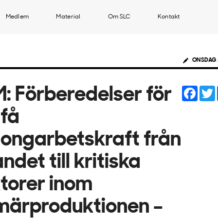
Medlem
Material
Om SLC
Kontakt
ONSDAG 
Face
: Förberedelser för
 få
ongarbetskraft från
andet till kritiska
torer inom
märproduktionen –