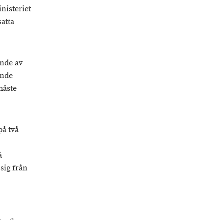
inisteriet
satta
ande av
ande
måste
på två
å
 sig från