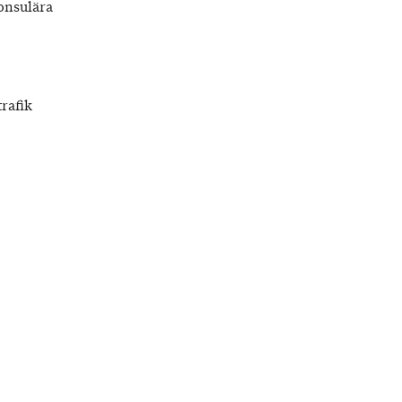
onsulära
rafik