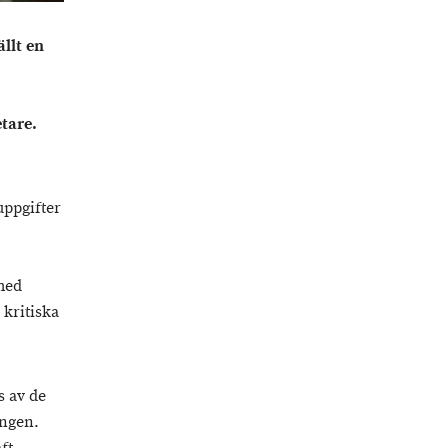
llt en
tare.
uppgifter
 med
 kritiska
s av de
ingen.