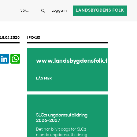
Sök
LANDSBYGDENS FOLK
Logga in
15.04.2020
I FOKUS
book
Twitter
LinkedIn
WhatsApp
www.landsbygdensfolk.fi
LÄS MER
SLC:s ungdomsutbildning
2026–2027
Det har blivit dags för SLC:s
nionde ungdomsutbildning