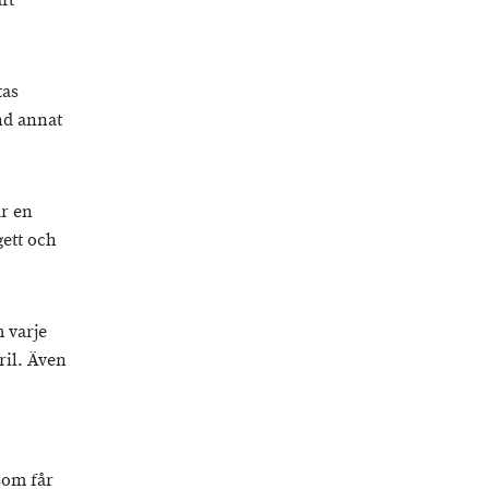
ft
tas
nd annat
r en
ett och
m varje
ril. Även
som får