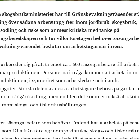
h skogsbruksministeriet har till Gränsbevakningsväsendet stä
ing över sådana arbetsuppgifter inom jordbruk, skogsbruk,
sodling och fiske som är mest kritiska med tanke på
ingsberedskapen och för vilka företagen behöver säsongarbe
akningsväsendet beslutar om arbetstagarnas inresa.
örbereder sig på att ta emot ca 1 500 säsongarbetare till arbets
märproduktionen. Personerna i fråga kommer att arbeta inom
oduktionen, i synnerhet som arbetsledare och i andra
ppgifter. Största delen av dessa arbetstagare behövs på gårdar
 och trädgårdsodling, men en liten del kommer också att sköta
r inom skogs- och fiskerihushållningen.
ver säsongarbetare som behövs i Finland har utarbetats på basi
r som fåtts från företag inom jordbruks-, skogs- och fiskerinär