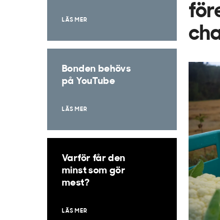
för
LÄS MER
cha
Bonden behövs
på YouTube
LÄS MER
Varför får den
minst som gör
mest?
LÄS MER