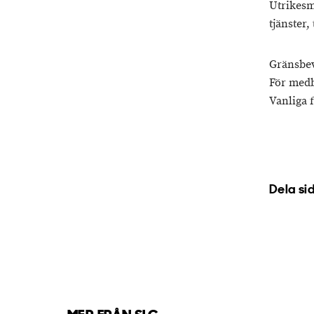
Utrikesm
tjänster
Gränsbe
För medb
Vanliga 
Dela si