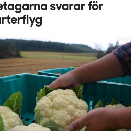
etagarna svarar för
rterflyg