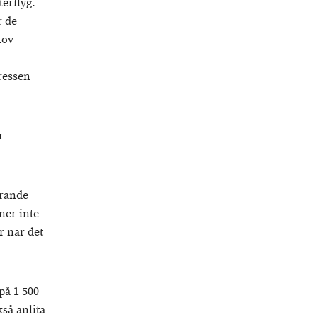
terflyg.
r de
hov
dressen
r
arande
ner inte
r när det
på 1 500
så anlita