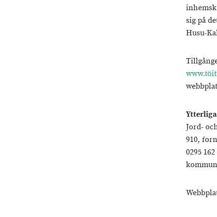
inhemsk 
sig på d
Husu-Kal
Tillgång
www.töit
webbplat
Ytterlig
Jord- oc
910, for
0295 16
kommuni
Webbpla