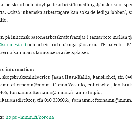
arbetskraft och utnyttja de arbetsförmedlingstjänster som spec
etta. Också inhemska arbetstagare kan söka de lediga jobben”, s
lio.
en på inhemsk säsongarbetskraft främjas i samarbete mellan t
äsuomesta.fi
och arbets- och näringstjänsterna TE-palvelut. P
serna kan man utannonsera arbetsplatser.
are information:
h skogsbruksministeriet: Jaana Husu-Kallio, kanslichef, tfn 04
namn.efternamn@mmm.fi Taina Vesanto, enhetschef, lantbruks
2 405, fornamn.efternamn@mmm.fi Janne Impiö,
kationsdirektör, tfn 050 3306065, fornamn.efternamn@mmm.
ts:
https://mmm.fi/korona