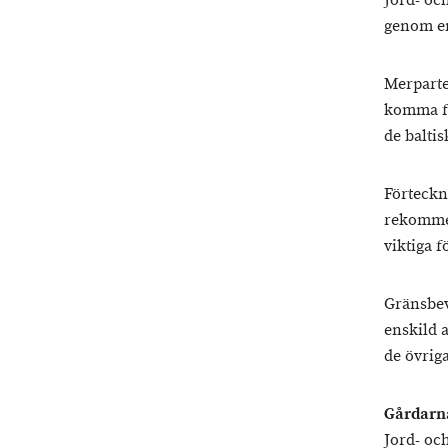
Jord- oc
genom en
Merparte
komma fr
de balti
Förteckn
rekommen
viktiga 
Gränsbev
enskild 
de övriga
Gårdarna
Jord- oc