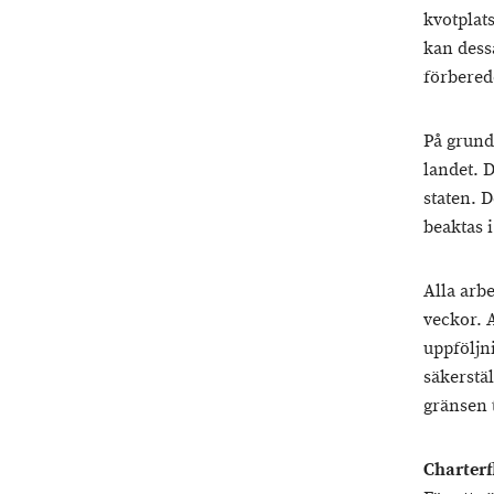
kvotplats
kan dess
förberede
På grund
landet. D
staten. 
beaktas 
Alla arb
veckor. 
uppföljn
säkerstäl
gränsen 
Charterf