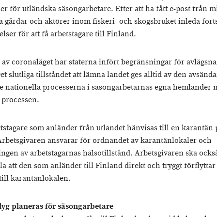
er för utländska säsongarbetare. Efter att ha fått e-post från m
a gårdar och aktörer inom fiskeri- och skogsbruket inleda fort
lser för att få arbetstagare till Finland.
 av coronaläget har staterna infört begränsningar för avlägsn
et slutliga tillståndet att lämna landet ges alltid av den avsänd
De nationella processerna i säsongarbetarnas egna hemländer 
i processen.
etstagare som anländer från utlandet hänvisas till en karantän 
Arbetsgivaren ansvarar för ordnandet av karantänlokaler och
ingen av arbetstagarnas hälsotillstånd. Arbetsgivaren ska ocks
la att den som anländer till Finland direkt och tryggt förflyttar
till karantänlokalen.
lyg planeras för säsongarbetare