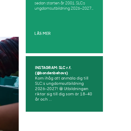
sedan starten år 2001. SLC:s
ungdomsutbildning 2026–2027...
LÄS MER
INSTAGRAM: SLC r.f.
(@bondenbehovs)
Kom ihåg att anmäla dig till
SLC:s ungdomsutbildning
2026-2027! 🤩 Utbildningen
riktar sig till dig som är 18–40
år och ...