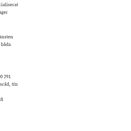
ialiserat
äger
jänsten
å båda
00 291
råd, tfn
fi