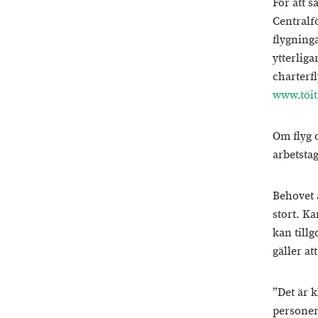
För att 
Centralf
flygning
ytterlig
charterf
www.töit
Om flyg 
arbetsta
Behovet 
stort. Ka
kan till
gäller at
”Det är 
personer