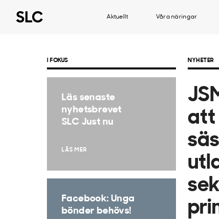
Aktuellt
Våra näringar
I FOKUS
NYHETER
JSM
Läs senaste
nyhetsbrevet
att
SLC Just nu
säs
LÄS MER
utl
sek
Facebook: Unga
pri
bönder behövs!