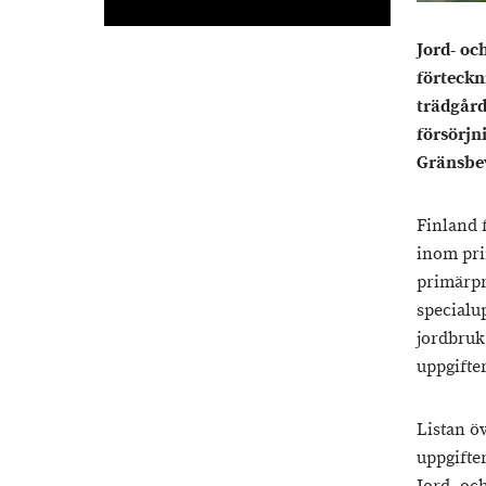
Jord- oc
förteckn
trädgård
försörjn
Gränsbev
Finland f
inom pri
primärpr
specialu
jordbruk
uppgifte
Listan ö
uppgifte