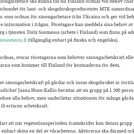
säsongarbetare ska kunna fås till Finland ordnas vid behov char
örbundet för lant- och skogsbruksproducenter MTK samordna
ar som ordnas för säsongarbetare från Ukraina och ger vid be
are information i frågan. Företagare kan meddela sina behov av
lyg i tjänsten Töitä Suomessa (arbete i Finland) som finns på a
äsuomesta.fi
(tillgänglig enbart på finska och engelska).
ordnas, svarar företagarna som behöver säsongarbetskraft elle
garna som kommer till Finland för kostnaderna för dem.
av säsongarbetskraft på gårdar och inom skogsbruket är fortf
nslichef Jaana Husu-Kallio berättar att en grupp på 1 500 perso
godose alla behov, men underlättar situationen för många gårda
t få erfaren arbetskraft.
klart att när vegetationsperioden framskrider kan denna grupp 
 enbart sköta en del av vårarbetena. Aktörerna ska därmed ock