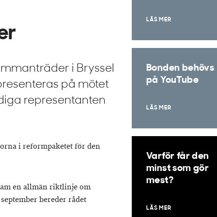
LÄS MER
er
sammanträder i Bryssel
Bonden behövs
på YouTube
presenteras på mötet
ndiga representanten
LÄS MER
gorna i reformpaketet för den
Varför får den
minst som gör
mest?
ram en allmän riktlinje om
i september bereder rådet
LÄS MER