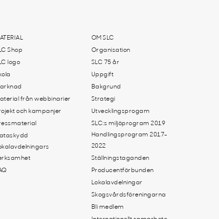
ATERIAL
OM SLC
LC Shop
Organisation
LC logo
SLC 75 år
kola
Uppgift
arknad
Bakgrund
aterial från webbinarier
Strategi
rojekt och kampanjer
Utvecklingsprogam
ressmaterial
SLC:s miljöprogram 2019
Handlingsprogram 2017-
ataskydd
2022
okalavdelningars
erksamhet
Ställningstaganden
AQ
Producentförbunden
Lokalavdelningar
Skogsvårdsföreningarna
Bli medlem