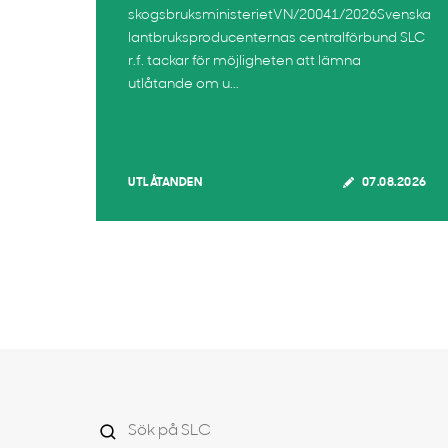
skogsbruksministerietVN/20041/2026Svenska
lantbruksproducenternas centralförbund SLC
r.f. tackar för möjligheten att lämna
utlåtande om u...
UTLÅTANDEN
07.08.2026