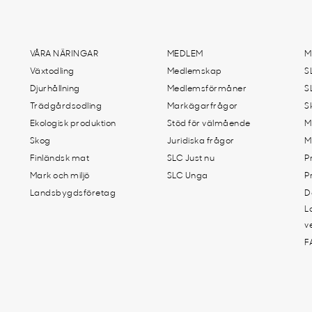
VÅRA NÄRINGAR
MEDLEM
M
Växtodling
Medlemskap
S
Djurhållning
Medlemsförmåner
S
Trädgårdsodling
Markägarfrågor
S
Ekologisk produktion
Stöd för välmående
M
Skog
Juridiska frågor
M
Finländsk mat
SLC Just nu
P
Mark och miljö
SLC Unga
P
Landsbygdsföretag
D
L
v
F