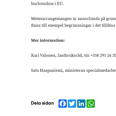
burhönshus i EU.
Mötesarrangemangen är annorlunda på grun
finns till exempel begränsningar i det tillåtn
Mer information:
Kari Valonen, lantbruksråd, tfn +358 295 16 2
Satu Haapaniemi, ministerns specialmedarbeta
Facebook
Twitter
LinkedIn
WhatsApp
Dela sidan