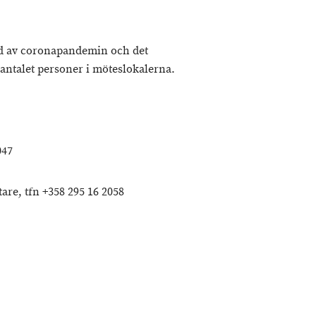
d av coronapandemin och det
a antalet personer i möteslokalerna.
047
re, tfn +358 295 16 2058