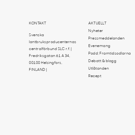
KONTAKT
AKTUELLT
Nyheter
Svenska
Pressmeddelanden
lantbruksproducenternas
Evenemang
centralförbund SLC r.f. |
Podd: Framtidsodlarna
Fredriksgatan 61 A 34,
Debatt & blogg
00100 Helsingfors,
Utlåtanden
FINLAND |
Recept