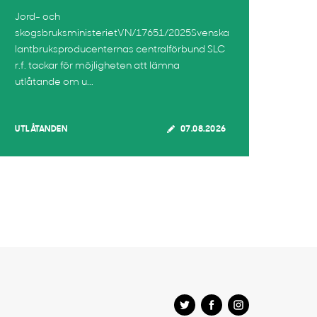
Jord- och
skogsbruksministerietVN/17651/2025Svenska
lantbruksproducenternas centralförbund SLC
r.f. tackar för möjligheten att lämna
utlåtande om u...
UTLÅTANDEN
07.08.2026