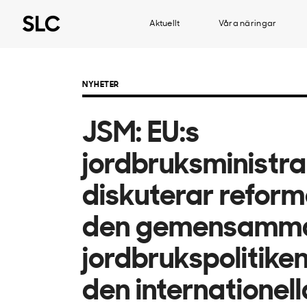
Aktuellt
Våra näringar
NYHETER
JSM: EU:s
jordbruksministra
diskuterar refor
den gemensamm
jordbrukspolitike
den internationell