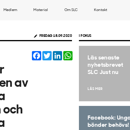
Medlem
Material
Om SLC
Kontakt
FREDAG 18.09.2020
I FOKUS
Facebook
Twitter
LinkedIn
WhatsApp
Läs senaste
nyhetsbrevet
r
SLC Just nu
men av
LÄS MER
a
n och
Facebook: Ung
a
bönder behövs!