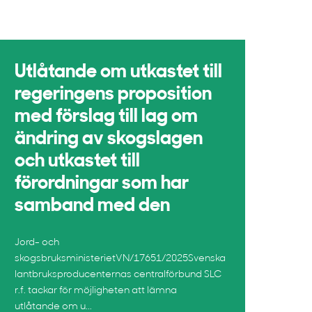
Utlåtande om utkastet till
regeringens proposition
med förslag till lag om
ändring av skogslagen
och utkastet till
förordningar som har
samband med den
Jord- och
skogsbruksministerietVN/17651/2025Svenska
lantbruksproducenternas centralförbund SLC
r.f. tackar för möjligheten att lämna
utlåtande om u...