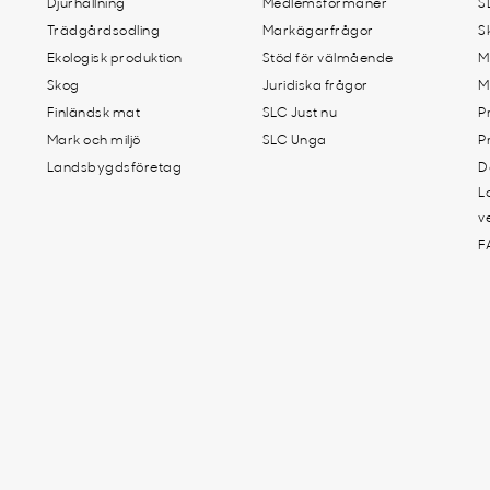
Djurhållning
Medlemsförmåner
S
Trädgårdsodling
Markägarfrågor
S
Ekologisk produktion
Stöd för välmående
M
Skog
Juridiska frågor
M
Finländsk mat
SLC Just nu
P
Mark och miljö
SLC Unga
P
Landsbygdsföretag
D
L
v
F