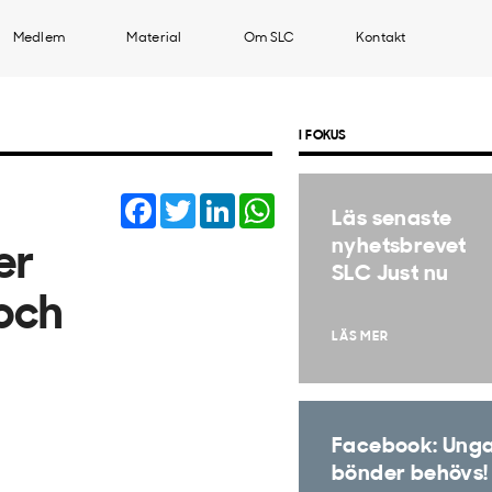
Medlem
Material
Om SLC
Kontakt
I FOKUS
Facebook
Twitter
LinkedIn
WhatsApp
Läs senaste
nyhetsbrevet
er
SLC Just nu
 och
LÄS MER
Facebook: Ung
bönder behövs!