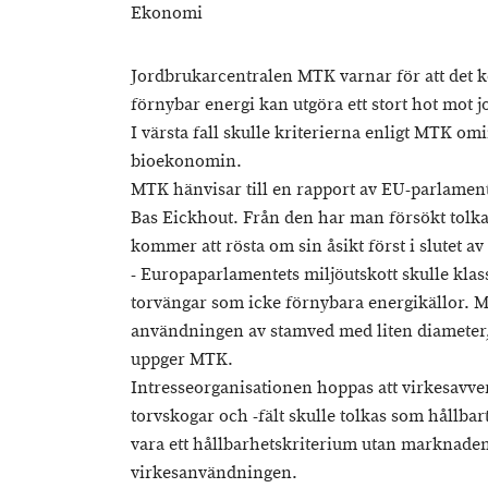
Ekonomi
Jordbrukarcentralen MTK varnar för att det 
förnybar energi kan utgöra ett stort hot mot j
I värsta fall skulle kriterierna enligt MTK om
bioekonomin.
MTK hänvisar till en rapport av EU-parlament
Bas Eickhout. Från den har man försökt tolka u
kommer att rösta om sin åsikt först i slutet 
- Europaparlamentets miljöutskott skulle klas
torvängar som icke förnybara energikällor. Mi
användningen av stamved med liten diameter, 
uppger MTK.
Intresseorganisationen hoppas att virkesavve
torvskogar och -fält skulle tolkas som hållbart
vara ett hållbarhetskriterium utan marknaden
virkesanvändningen.