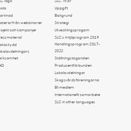
LC logo
SLC 75 år
kola
Uppgift
arknad
Bakgrund
aterial från webbinarier
Strategi
rojekt och kampanjer
Utvecklingsprogam
ressmaterial
SLC:s miljöprogram 2019
Handlingsprogram 2017-
ataskydd
2022
okalavdelningars
erksamhet
Ställningstaganden
AQ
Producentförbunden
Lokalavdelningar
Skogsvårdsföreningarna
Bli medlem
Internationellt samarbete
SLC in other languages