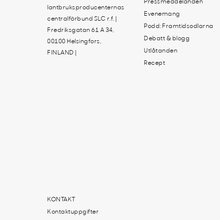
Pressmeddelanden
lantbruksproducenternas
Evenemang
centralförbund SLC r.f. |
Podd: Framtidsodlarna
Fredriksgatan 61 A 34,
Debatt & blogg
00100 Helsingfors,
Utlåtanden
FINLAND |
Recept
KONTAKT
Kontaktuppgifter