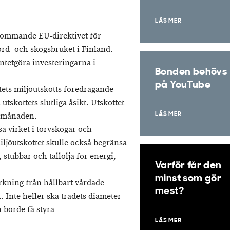
LÄS MER
kommande EU-direktivet för
ord- och skogsbruket i Finland.
intetgöra investeringarna i
Bonden behövs
på YouTube
ets miljöutskotts föredragande
tskottets slutliga åsikt. Utskottet
av månaden.
LÄS MER
sa virket i torvskogar och
ljöutskottet skulle också begränsa
stubbar och tallolja för energi,
Varför får den
minst som gör
rkning från hållbart vårdade
mest?
. Inte heller ska trädets diameter
 borde få styra
LÄS MER