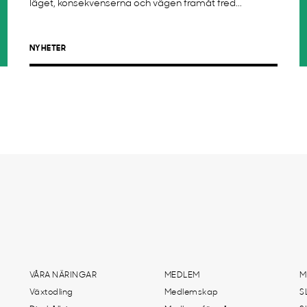
läget, konsekvenserna och vägen framåt fred...
NYHETER
VÅRA NÄRINGAR
MEDLEM
M
Växtodling
Medlemskap
S