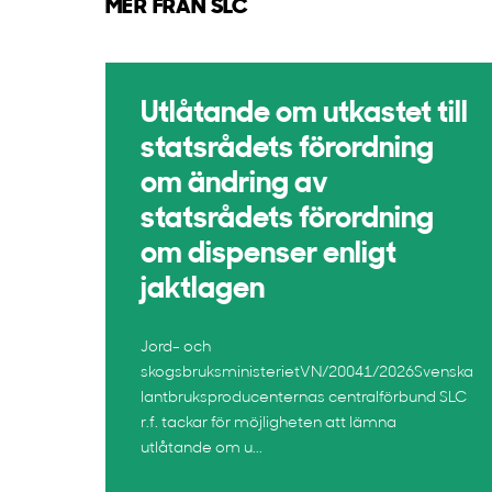
MER FRÅN SLC
Utlåtande om utkastet till
statsrådets förordning
om ändring av
statsrådets förordning
om dispenser enligt
jaktlagen
Jord- och
skogsbruksministerietVN/20041/2026Svenska
lantbruksproducenternas centralförbund SLC
r.f. tackar för möjligheten att lämna
utlåtande om u...