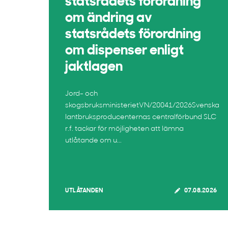
statsrådets förordning
om ändring av
statsrådets förordning
om dispenser enligt
jaktlagen
Jord- och
skogsbruksministerietVN/20041/2026Svenska
lantbruksproducenternas centralförbund SLC
r.f. tackar för möjligheten att lämna
utlåtande om u...
UTLÅTANDEN
07.08.2026