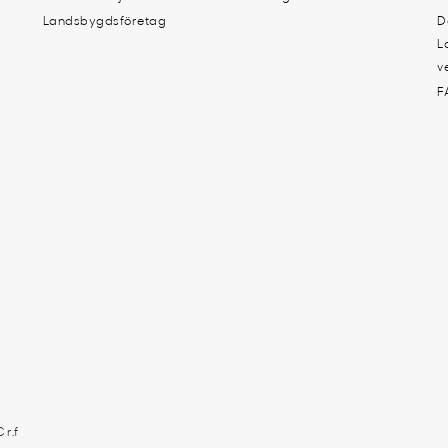
Landsbygdsföretag
D
L
v
F
 r.f