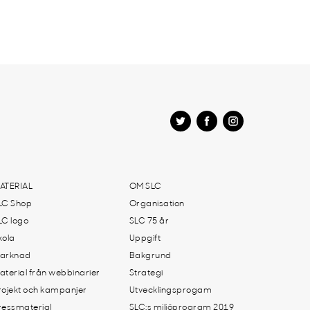
ATERIAL
OM SLC
LC Shop
Organisation
LC logo
SLC 75 år
kola
Uppgift
arknad
Bakgrund
aterial från webbinarier
Strategi
rojekt och kampanjer
Utvecklingsprogam
ressmaterial
SLC:s miljöprogram 2019