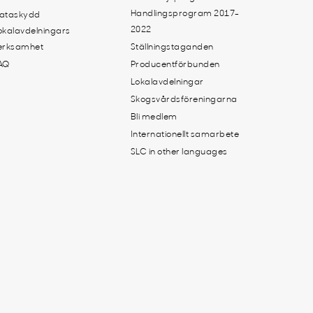
Handlingsprogram 2017-
ataskydd
2022
okalavdelningars
erksamhet
Ställningstaganden
AQ
Producentförbunden
Lokalavdelningar
Skogsvårdsföreningarna
Bli medlem
Internationellt samarbete
SLC in other languages