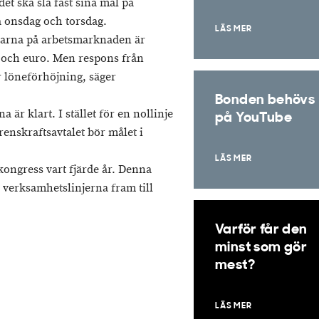
t ska slå fast sina mål på
 onsdag och torsdag.
LÄS MER
garna på arbetsmarknaden är
t och euro. Men respons från
r löneförhöjning, säger
Bonden behövs
är klart. I stället för en nollinje
på YouTube
enskraftsavtalet bör målet i
LÄS MER
ongress vart fjärde år. Denna
 verksamhetslinjerna fram till
Varför får den
minst som gör
mest?
LÄS MER