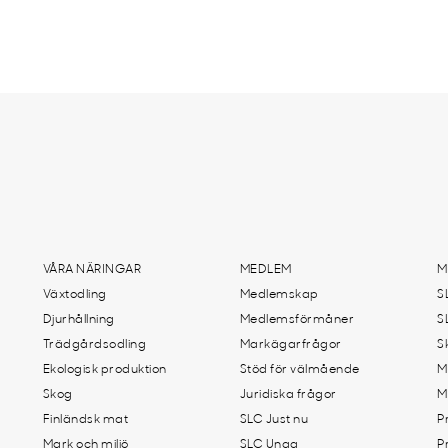
VÅRA NÄRINGAR
MEDLEM
M
Växtodling
Medlemskap
S
Djurhållning
Medlemsförmåner
S
Trädgårdsodling
Markägarfrågor
S
Ekologisk produktion
Stöd för välmående
M
Skog
Juridiska frågor
M
Finländsk mat
SLC Just nu
P
Mark och miljö
SLC Unga
P