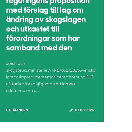
regeringens proposition
med förslag till lag om
ändring av skogslagen
och utkastet till
förordningar som har
samband med den
Jord- och
skogsbruksministerietVN/17651/2025Svenska
lantbruksproducenternas centralförbund SLC
r.f. tackar för möjligheten att lämna
utlåtande om u...
UTLÅTANDEN
07.08.2026