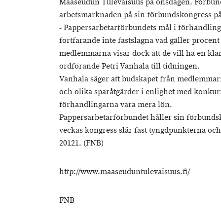
Maaseudun Tulevaisuus på onsdagen. Förbunde
arbetsmarknaden på sin förbundskongress på
- Pappersarbetarförbundets mål i förhandlin
fortfarande inte fastslagna vad gäller procen
medlemmarna visar dock att de vill ha en kla
ordförande Petri Vanhala till tidningen.
Vanhala säger att budskapet från medlemmarna 
och olika sparåtgärder i enlighet med konkurr
förhandlingarna vara mera lön.
Pappersarbetarförbundet håller sin förbundsk
veckas kongress slår fast tyngdpunkterna och
20121. (FNB)
http://www.maaseuduntulevaisuus.fi/
FNB