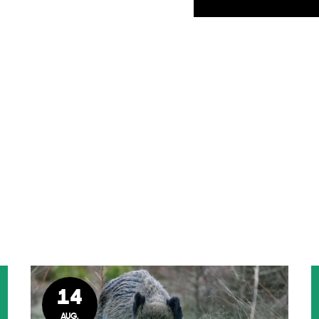
14
AUG.