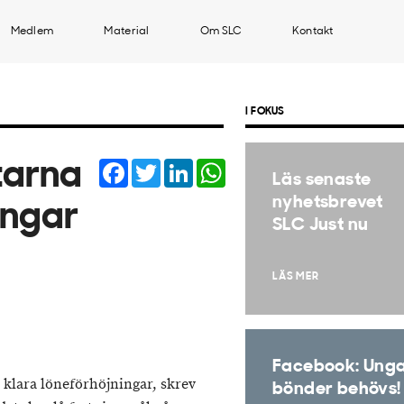
Medlem
Material
Om SLC
Kontakt
I FOKUS
Facebook
Twitter
LinkedIn
WhatsApp
tarna
Läs senaste
nyhetsbrevet
ningar
SLC Just nu
LÄS MER
Facebook: Ung
klara löneförhöjningar, skrev
bönder behövs!