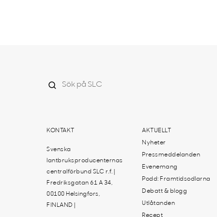
KONTAKT
AKTUELLT
Nyheter
Svenska
Pressmeddelanden
lantbruksproducenternas
Evenemang
centralförbund SLC r.f. |
Podd: Framtidsodlarna
Fredriksgatan 61 A 34,
Debatt & blogg
00100 Helsingfors,
Utlåtanden
FINLAND |
Recept