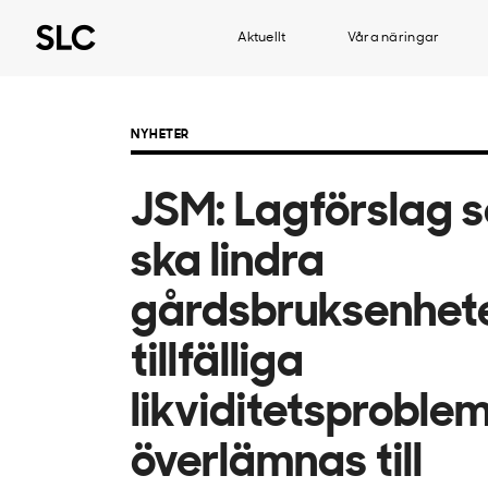
Aktuellt
Våra näringar
NYHETER
JSM: Lagförslag 
ska lindra
gårdsbruksenhet
tillfälliga
likviditetsproble
överlämnas till