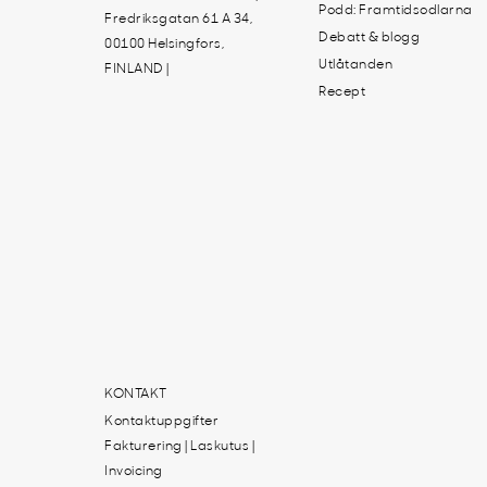
Podd: Framtidsodlarna
Fredriksgatan 61 A 34,
Debatt & blogg
00100 Helsingfors,
Utlåtanden
FINLAND |
Recept
KONTAKT
Kontaktuppgifter
Fakturering | Laskutus |
Invoicing