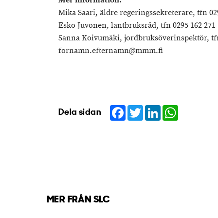
Mer information:
Mika Saari, äldre regeringssekreterare, tfn 02
Esko Juvonen, lantbruksråd, tfn 0295 162 271
Sanna Koivumäki, jordbruksöverinspektör, tf
fornamn.efternamn@mmm.fi
Facebook
Twitter
LinkedIn
WhatsApp
Dela sidan
MER FRÅN SLC