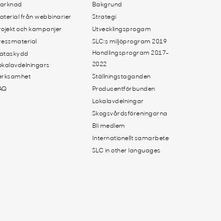
arknad
Bakgrund
aterial från webbinarier
Strategi
rojekt och kampanjer
Utvecklingsprogam
ressmaterial
SLC:s miljöprogram 2019
Handlingsprogram 2017-
ataskydd
2022
okalavdelningars
erksamhet
Ställningstaganden
AQ
Producentförbunden
Lokalavdelningar
Skogsvårdsföreningarna
Bli medlem
Internationellt samarbete
SLC in other languages