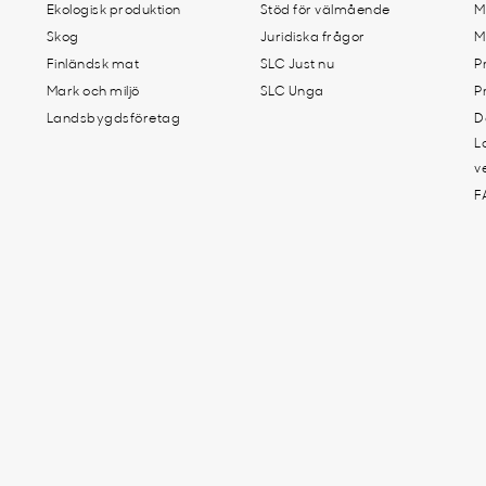
Ekologisk produktion
Stöd för välmående
M
Skog
Juridiska frågor
M
Finländsk mat
SLC Just nu
P
Mark och miljö
SLC Unga
P
Landsbygdsföretag
D
L
v
F