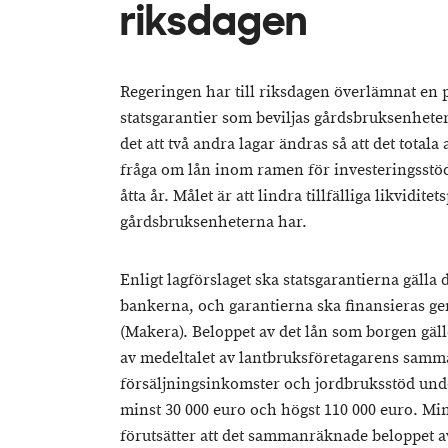
riksdagen
Regeringen har till riksdagen överlämnat en p
statsgarantier som beviljas gårdsbruksenhete
det att två andra lagar ändras så att det totala
fråga om lån inom ramen för investeringsstöd
åtta år. Målet är att lindra tillfälliga likvidit
gårdsbruksenheterna har.
Enligt lagförslaget ska statsgarantierna gälla 
bankerna, och garantierna ska finansieras g
(Makera). Beloppet av det lån som borgen gäll
av medeltalet av lantbruksföretagarens sam
försäljningsinkomster och jordbruksstöd und
minst 30 000 euro och högst 110 000 euro. Mi
förutsätter att det sammanräknade beloppet a