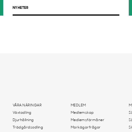
NYHETER
VÅRA NÄRINGAR
MEDLEM
M
Växtodling
Medlemskap
S
Djurhållning
Medlemsförmåner
S
Trädgårdsodling
Markägarfrågor
S