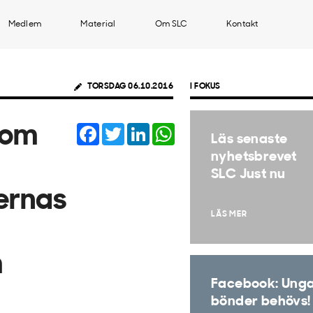
Medlem
Material
Om SLC
Kontakt
TORSDAG 06.10.2016
I FOKUS
Facebook
Twitter
LinkedIn
WhatsApp
som
Läs senaste
nyhetsbrevet
SLC Just nu
ernas
LÄS MER
m
Facebook: Ung
bönder behövs!