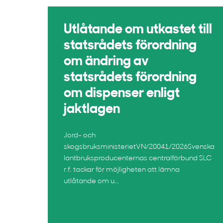
Utlåtande om utkastet till
statsrådets förordning
om ändring av
statsrådets förordning
om dispenser enligt
jaktlagen
Jord- och
skogsbruksministerietVN/20041/2026Svenska
lantbruksproducenternas centralförbund SLC
r.f. tackar för möjligheten att lämna
utlåtande om u...