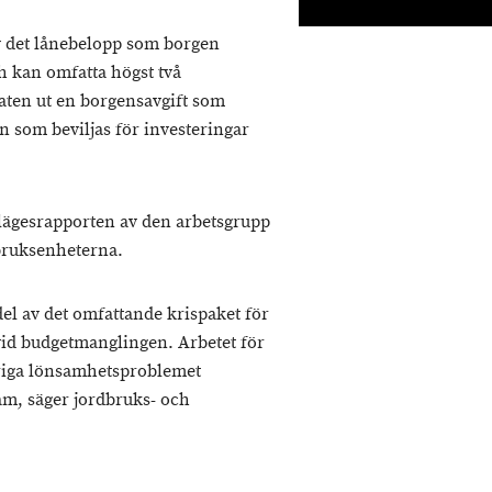
av det lånebelopp som borgen
ch kan omfatta högst två
taten ut en borgensavgift som
n som beviljas för investeringar
lägesrapporten av den arbetsgrupp
bruksenheterna.
del av det omfattande krispaket för
id budgetmanglingen. Arbetet för
ariga lönsamhetsproblemet
am, säger jordbruks- och