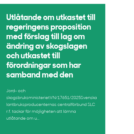
Utlåtande om utkastet till
regeringens proposition
med förslag till lag om
ändring av skogslagen
och utkastet till
förordningar som har
samband med den
Jord- och
skogsbruksministerietVN/17651/2025Svenska
lantbruksproducenternas centralförbund SLC
r.f. tackar för möjligheten att lämna
utlåtande om u...