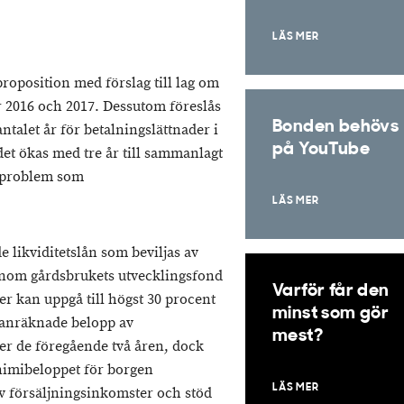
LÄS MER
roposition med förslag till lag om
r 2016 och 2017. Dessutom föreslås
Bonden behövs
 antalet år för betalningslättnader i
på YouTube
et ökas med tre år till sammanlagt
etsproblem som
LÄS MER
de likviditetslån som beviljas av
enom gårdsbrukets utvecklingsfond
Varför får den
er kan uppgå till högst 30 procent
minst som gör
manräknade belopp av
mest?
er de föregående två åren, dock
nimibeloppet för borgen
LÄS MER
v försäljningsinkomster och stöd