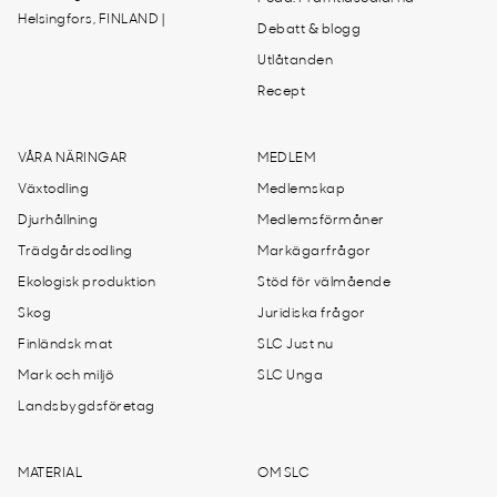
Helsingfors, FINLAND |
Debatt & blogg
Utlåtanden
Recept
VÅRA NÄRINGAR
MEDLEM
Växtodling
Medlemskap
Djurhållning
Medlemsförmåner
Trädgårdsodling
Markägarfrågor
Ekologisk produktion
Stöd för välmående
Skog
Juridiska frågor
Finländsk mat
SLC Just nu
Mark och miljö
SLC Unga
Landsbygdsföretag
MATERIAL
OM SLC