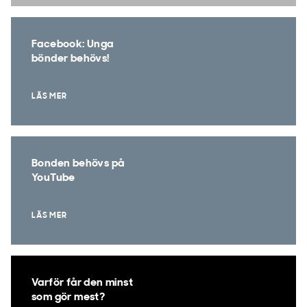
Facebook: Unga
bönder behövs!
LÄS MER
Bonden behövs på
YouTube
LÄS MER
Varför får den minst
som gör mest?