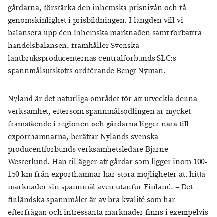
gårdarna, förstärka den inhemska prisnivån och få
genomskinlighet i prisbildningen. I längden vill vi
balansera upp den inhemska marknaden samt förbättra
handelsbalansen, framhåller Svenska
lantbruksproducenternas centralförbunds SLC:s
spannmålsutskotts ordförande Bengt Nyman.
Nyland är det naturliga området för att utveckla denna
verksamhet, eftersom spannmålsodlingen är mycket
framstående i regionen och gårdarna ligger nära till
exporthamnarna, berättar Nylands svenska
producentförbunds verksamhetsledare Bjarne
Westerlund. Han tillägger att gårdar som ligger inom 100-
150 km från exporthamnar har stora möjligheter att hitta
marknader sin spannmål även utanför Finland. – Det
finländska spannmålet är av bra kvalité som har
efterfrågan och intressanta marknader finns i exempelvis