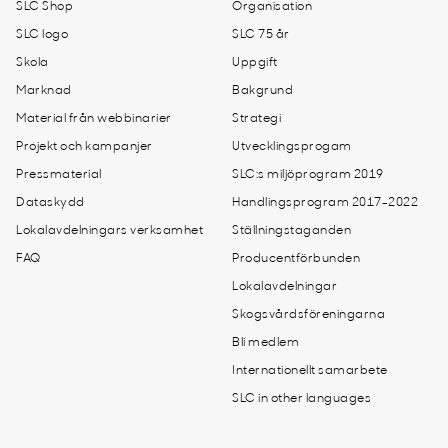
SLC Shop
Organisation
SLC logo
SLC 75 år
Skola
Uppgift
Marknad
Bakgrund
Material från webbinarier
Strategi
Projekt och kampanjer
Utvecklingsprogam
Pressmaterial
SLC:s miljöprogram 2019
Dataskydd
Handlingsprogram 2017-2022
Lokalavdelningars verksamhet
Ställningstaganden
FAQ
Producentförbunden
Lokalavdelningar
Skogsvårdsföreningarna
Bli medlem
Internationellt samarbete
SLC in other languages