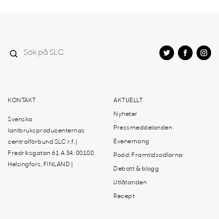
KONTAKT
AKTUELLT
Nyheter
Svenska
Pressmeddelanden
lantbruksproducenternas
Evenemang
centralförbund SLC r.f. |
Fredriksgatan 61 A 34, 00100
Podd: Framtidsodlarna
Helsingfors, FINLAND |
Debatt & blogg
Utlåtanden
Recept