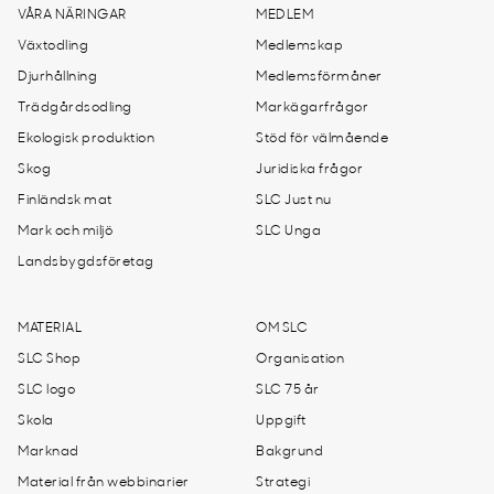
VÅRA NÄRINGAR
MEDLEM
Växtodling
Medlemskap
Djurhållning
Medlemsförmåner
Trädgårdsodling
Markägarfrågor
Ekologisk produktion
Stöd för välmående
Skog
Juridiska frågor
Finländsk mat
SLC Just nu
Mark och miljö
SLC Unga
Landsbygdsföretag
MATERIAL
OM SLC
SLC Shop
Organisation
SLC logo
SLC 75 år
Skola
Uppgift
Marknad
Bakgrund
Material från webbinarier
Strategi