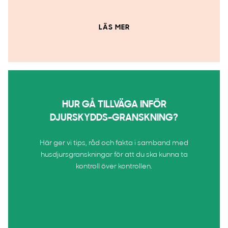
LÄS MER
HUR GÅ TILLVÄGA INFÖR
DJURSKYDDS-GRANSKNING?
Här ger vi tips, råd och fakta i samband med
husdjursgranskningar för att du ska kunna ta
kontroll över kontrollen.