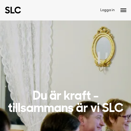
Logga in
Du är kraft -
tillsammans är vi SLC