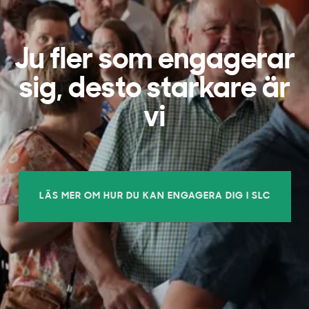
Ju fler som engagerar
sig, desto starkare är
vi
LÄS MER OM HUR DU KAN ENGAGERA DIG I SLC