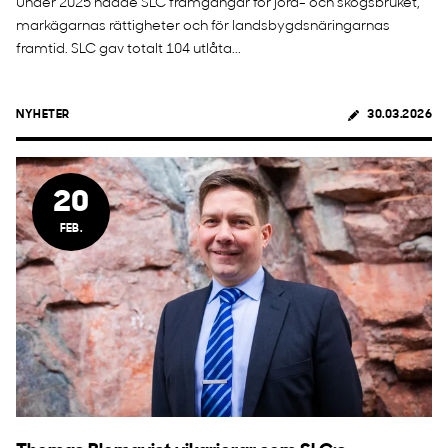
Under 2025 nådde SLC framgångar för jord- och skogsbruket,
markägarnas rättigheter och för landsbygdsnäringarnas
framtid. SLC gav totalt 104 utlåta...
NYHETER
30.03.2026
20
FEB.