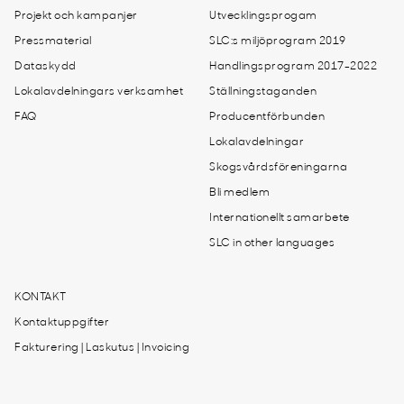
Projekt och kampanjer
Utvecklingsprogam
Pressmaterial
SLC:s miljöprogram 2019
Dataskydd
Handlingsprogram 2017-2022
Lokalavdelningars verksamhet
Ställningstaganden
FAQ
Producentförbunden
Lokalavdelningar
Skogsvårdsföreningarna
Bli medlem
Internationellt samarbete
SLC in other languages
KONTAKT
Kontaktuppgifter
Fakturering | Laskutus | Invoicing