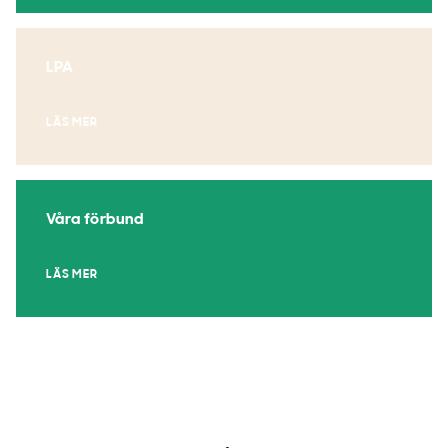
LPA
LÄS MER
Våra förbund
LÄS MER