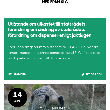
MER FRÅN SLC
Utlåtande om utkastet till statsrådets
förordning om ändring av statsrådets
förordning om dispenser enligt jaktlagen
Jord- och skogsbruksministerietVN/20041/2026Svenska
lantbruksproducenternas centralförbund SLC r.f. tackar för
möjligheten att lämna utlåtande om u...
UTLÅTANDEN
07.08.2026
14
AUG.