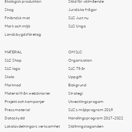
Ekologisk produktion
Stöd för välmående
Skog
Juridiska frågor
Finländsk mat
SLC Just nu
Mark och miljö
SLC Unga
Landsbygdsföretag
MATERIAL
OM SLC
SLC Shop
Organisation
SLC logo
SLC 75 år
Skola
Uppgift
Marknad
Bakgrund
Material från webbinarier
Strategi
Projekt och kampanjer
Utvecklingsprogam
Pressmaterial
SLC:s miljöprogram 2019
Dataskydd
Handlingsprogram 2017-2022
Lokalavdelningars verksamhet
Ställningstaganden