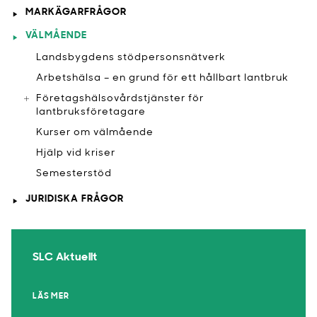
MARKÄGARFRÅGOR
VÄLMÅENDE
​Landsbygdens stödpersonsnätverk
Arbetshälsa – en grund för ett hållbart lantbruk
Företagshälsovårdstjänster för
lantbruksföretagare
Kurser om välmående
Hjälp vid kriser
​Semesterstöd
JURIDISKA FRÅGOR
SLC Aktuellt
LÄS MER