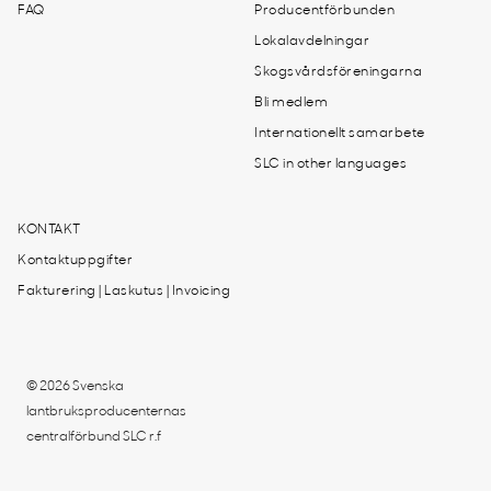
FAQ
Producentförbunden
Lokalavdelningar
Skogsvårdsföreningarna
Bli medlem
Internationellt samarbete
SLC in other languages
KONTAKT
Kontaktuppgifter
Fakturering | Laskutus | Invoicing
© 2026 Svenska
lantbruksproducenternas
centralförbund SLC r.f