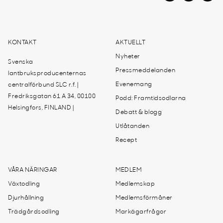
KONTAKT
AKTUELLT
Nyheter
Svenska
Pressmeddelanden
lantbruksproducenternas
Evenemang
centralförbund SLC r.f. |
Fredriksgatan 61 A 34, 00100
Podd: Framtidsodlarna
Helsingfors, FINLAND |
Debatt & blogg
Utlåtanden
Recept
VÅRA NÄRINGAR
MEDLEM
Växtodling
Medlemskap
Djurhållning
Medlemsförmåner
Trädgårdsodling
Markägarfrågor