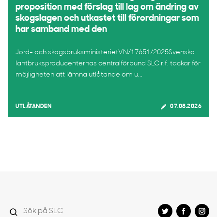
proposition med förslag till lag om ändring av
skogslagen och utkastet till förordningar som
har samband med den
Jord- och skogsbruksministerietVN/17651/2025Svenska
lantbruksproducenternas centralförbund SLC r.f. tackar för
möjligheten att lämna utlåtande om u...
UTLÅTANDEN
07.08.2026