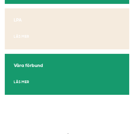
LPA
LÄS MER
Våra förbund
LÄS MER