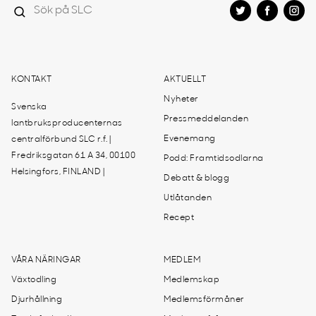
KONTAKT
AKTUELLT
Nyheter
Svenska
Pressmeddelanden
lantbruksproducenternas
Evenemang
centralförbund SLC r.f. |
Fredriksgatan 61 A 34, 00100
Podd: Framtidsodlarna
Helsingfors, FINLAND |
Debatt & blogg
Utlåtanden
Recept
VÅRA NÄRINGAR
MEDLEM
Växtodling
Medlemskap
Djurhållning
Medlemsförmåner