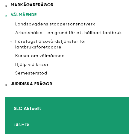
MARKÄGARFRÅGOR
VÄLMÅENDE
​Landsbygdens stödpersonsnätverk
Arbetshälsa – en grund för ett hållbart lantbruk
Företagshälsovårdstjänster för
lantbruksföretagare
Kurser om välmående
Hjälp vid kriser
​Semesterstöd
JURIDISKA FRÅGOR
SLC Aktuellt
LÄS MER