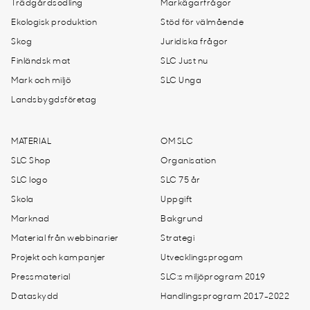
Trädgårdsodling
Markägarfrågor
Ekologisk produktion
Stöd för välmående
Skog
Juridiska frågor
Finländsk mat
SLC Just nu
Mark och miljö
SLC Unga
Landsbygdsföretag
MATERIAL
OM SLC
SLC Shop
Organisation
SLC logo
SLC 75 år
Skola
Uppgift
Marknad
Bakgrund
Material från webbinarier
Strategi
Projekt och kampanjer
Utvecklingsprogam
Pressmaterial
SLC:s miljöprogram 2019
Dataskydd
Handlingsprogram 2017-2022