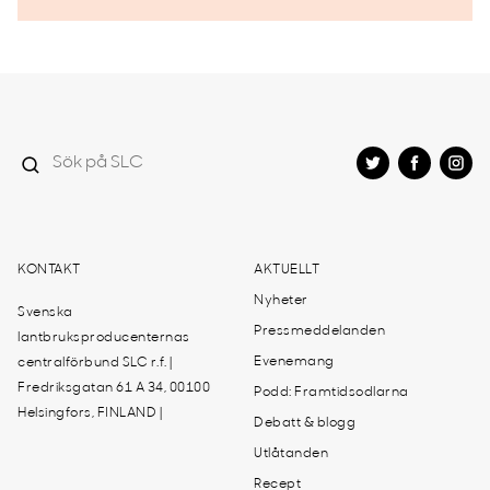
KONTAKT
AKTUELLT
Nyheter
Svenska
Pressmeddelanden
lantbruksproducenternas
Evenemang
centralförbund SLC r.f. |
Fredriksgatan 61 A 34, 00100
Podd: Framtidsodlarna
Helsingfors, FINLAND |
Debatt & blogg
Utlåtanden
Recept