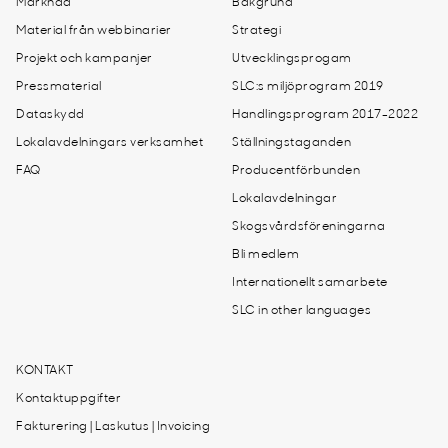
Marknad
Bakgrund
Material från webbinarier
Strategi
Projekt och kampanjer
Utvecklingsprogam
Pressmaterial
SLC:s miljöprogram 2019
Dataskydd
Handlingsprogram 2017-2022
Lokalavdelningars verksamhet
Ställningstaganden
FAQ
Producentförbunden
Lokalavdelningar
Skogsvårdsföreningarna
Bli medlem
Internationellt samarbete
SLC in other languages
KONTAKT
Kontaktuppgifter
Fakturering | Laskutus | Invoicing