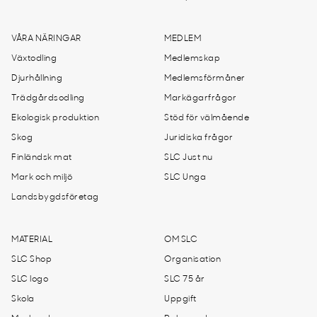
VÅRA NÄRINGAR
MEDLEM
Växtodling
Medlemskap
Djurhållning
Medlemsförmåner
Trädgårdsodling
Markägarfrågor
Ekologisk produktion
Stöd för välmående
Skog
Juridiska frågor
Finländsk mat
SLC Just nu
Mark och miljö
SLC Unga
Landsbygdsföretag
MATERIAL
OM SLC
SLC Shop
Organisation
SLC logo
SLC 75 år
Skola
Uppgift