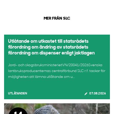
MER FRÅN SLC
Utlåtande om utkastet till statsrådets
förordning om ändring av statsrådets
förordning om dispenser enligt jaktlagen
Jord- och skogsbruksministerietVN/20041/2026Svenska
lantbruksproducenternas centralförbund SLC r.f. tackar för
möjligheten att lämna utlåtande om u...
UTLÅTANDEN
07.08.2026