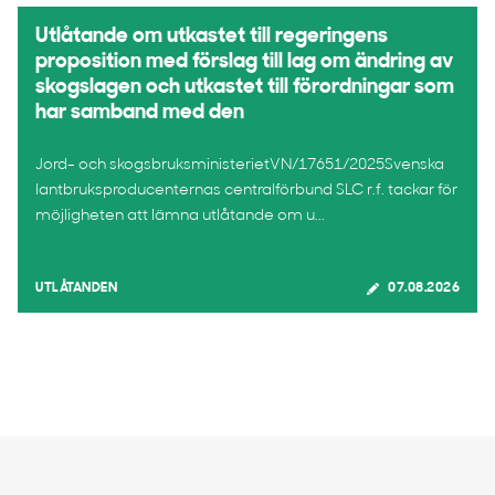
Utlåtande om utkastet till regeringens
proposition med förslag till lag om ändring av
skogslagen och utkastet till förordningar som
har samband med den
Jord- och skogsbruksministerietVN/17651/2025Svenska
lantbruksproducenternas centralförbund SLC r.f. tackar för
möjligheten att lämna utlåtande om u...
UTLÅTANDEN
07.08.2026