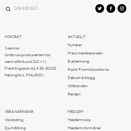
KONTAKT
AKTUELLT
Nyheter
Svenska
Pressmeddelanden
lantbruksproducenternas
Evenemang
centralförbund SLC r.f. |
Fredriksgatan 61 A 34, 00100
Podd: Framtidsodlarna
Helsingfors, FINLAND |
Debatt & blogg
Utlåtanden
Recept
VÅRA NÄRINGAR
MEDLEM
Växtodling
Medlemskap
Djurhållning
Medlemsförmåner