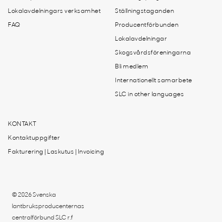
Lokalavdelningars verksamhet
Ställningstaganden
FAQ
Producentförbunden
Lokalavdelningar
Skogsvårdsföreningarna
Bli medlem
Internationellt samarbete
SLC in other languages
KONTAKT
Kontaktuppgifter
Fakturering | Laskutus | Invoicing
© 2026 Svenska
lantbruksproducenternas
centralförbund SLC r.f