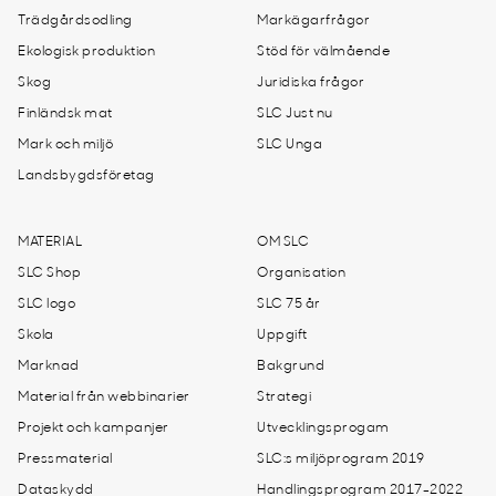
Trädgårdsodling
Markägarfrågor
Ekologisk produktion
Stöd för välmående
Skog
Juridiska frågor
Finländsk mat
SLC Just nu
Mark och miljö
SLC Unga
Landsbygdsföretag
MATERIAL
OM SLC
SLC Shop
Organisation
SLC logo
SLC 75 år
Skola
Uppgift
Marknad
Bakgrund
Material från webbinarier
Strategi
Projekt och kampanjer
Utvecklingsprogam
Pressmaterial
SLC:s miljöprogram 2019
Dataskydd
Handlingsprogram 2017-2022