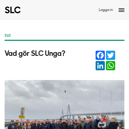
Logga in
SLC
Facebook
Twitter
Vad gör SLC Unga?
LinkedIn
Whats