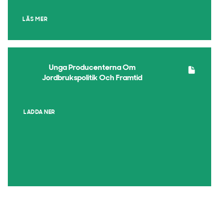
LÄS MER
Unga Producenterna Om
Jordbrukspolitik Och Framtid
LADDA NER