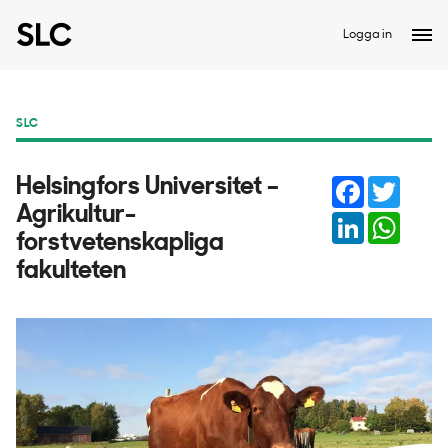
Logga in
SLC
Facebook
Twitter
Helsingfors Universitet –
Agrikultur-
LinkedIn
Whats
forstvetenskapliga
fakulteten