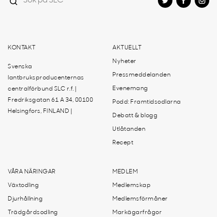
KONTAKT
AKTUELLT
Nyheter
Svenska
Pressmeddelanden
lantbruksproducenternas
Evenemang
centralförbund SLC r.f. |
Fredriksgatan 61 A 34, 00100
Podd: Framtidsodlarna
Helsingfors, FINLAND |
Debatt & blogg
Utlåtanden
Recept
VÅRA NÄRINGAR
MEDLEM
Växtodling
Medlemskap
Djurhållning
Medlemsförmåner
Trädgårdsodling
Markägarfrågor