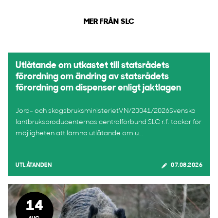
MER FRÅN SLC
Utlåtande om utkastet till statsrådets
förordning om ändring av statsrådets
förordning om dispenser enligt jaktlagen
Jord- och skogsbruksministerietVN/20041/2026Svenska
lantbruksproducenternas centralförbund SLC r.f. tackar för
möjligheten att lämna utlåtande om u...
UTLÅTANDEN
07.08.2026
14