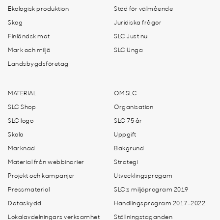
Ekologisk produktion
Stöd för välmående
Skog
Juridiska frågor
Finländsk mat
SLC Just nu
Mark och miljö
SLC Unga
Landsbygdsföretag
MATERIAL
OM SLC
SLC Shop
Organisation
SLC logo
SLC 75 år
Skola
Uppgift
Marknad
Bakgrund
Material från webbinarier
Strategi
Projekt och kampanjer
Utvecklingsprogam
Pressmaterial
SLC:s miljöprogram 2019
Dataskydd
Handlingsprogram 2017-2022
Lokalavdelningars verksamhet
Ställningstaganden