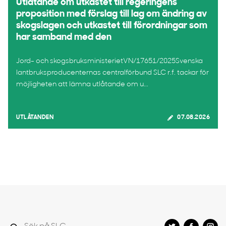
Utlåtande om utkastet till regeringens
proposition med förslag till lag om ändring av
skogslagen och utkastet till förordningar som
har samband med den
Jord- och skogsbruksministerietVN/17651/2025Svenska
lantbruksproducenternas centralförbund SLC r.f. tackar för
möjligheten att lämna utlåtande om u...
UTLÅTANDEN
07.08.2026