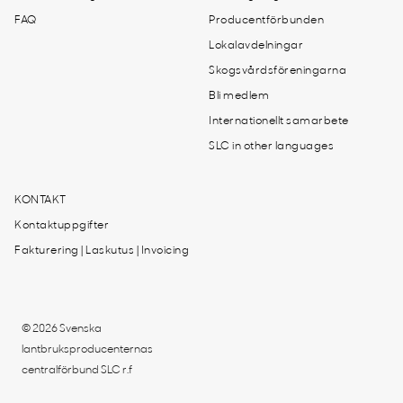
FAQ
Producentförbunden
Lokalavdelningar
Skogsvårdsföreningarna
Bli medlem
Internationellt samarbete
SLC in other languages
KONTAKT
Kontaktuppgifter
Fakturering | Laskutus | Invoicing
© 2026 Svenska
lantbruksproducenternas
centralförbund SLC r.f