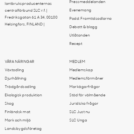
Pressmeddelanden
lantbruksproducenternas
Evenemang
centralförbund SLC r.f. |
Fredriksgatan 61 A 34, 00100
Podd: Framtidsodlarna
Helsingfors, FINLAND |
Debatt & blogg
Utlåtanden
Recept
VÅRA NÄRINGAR
MEDLEM
Växtodling
Medlemskap
Djurhållning
Medlemsförmåner
Trädgårdsodling
Markägarfrågor
Ekologisk produktion
Stöd för välmående
Skog
Juridiska frågor
Finländsk mat
SLC Just nu
Mark och miljö
SLC Unga
Landsbygdsföretag