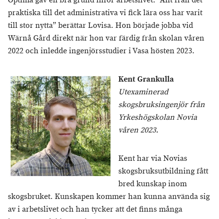
Optima gav en bra grund inför arbetslivet. ”Allt från det
praktiska till det administrativa vi fick lära oss har varit
till stor nytta” berättar Lovisa. Hon började jobba vid
Wärnå Gård direkt när hon var färdig från skolan våren
2022 och inledde ingenjörsstudier i Vasa hösten 2023.
Kent Grankulla
Utexaminerad
skogsbruksingenjör från
Yrkeshögskolan Novia
våren 2023.
Kent har via Novias
skogsbruksutbildning fått
bred kunskap inom
skogsbruket. Kunskapen kommer han kunna använda sig
av i arbetslivet och han tycker att det finns många