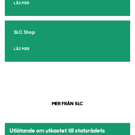
LÄS MER
SLC Shop
LÄS MER
MER FRÅN SLC
Utlåtande om utkastet till statsrådets