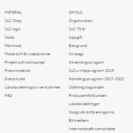
MATERIAL
OM SLC
SLC Shop
Organisation
SLC logo
SLC 75 år
Skola
Uppgift
Marknad
Bakgrund
Material från webbinarier
Strategi
Projekt och kampanjer
Utvecklingsprogam
Pressmaterial
SLC:s miljöprogram 2019
Dataskydd
Handlingsprogram 2017-2022
Lokalavdelningars verksamhet
Ställningstaganden
FAQ
Producentförbunden
Lokalavdelningar
Skogsvårdsföreningarna
Bli medlem
Internationellt samarbete