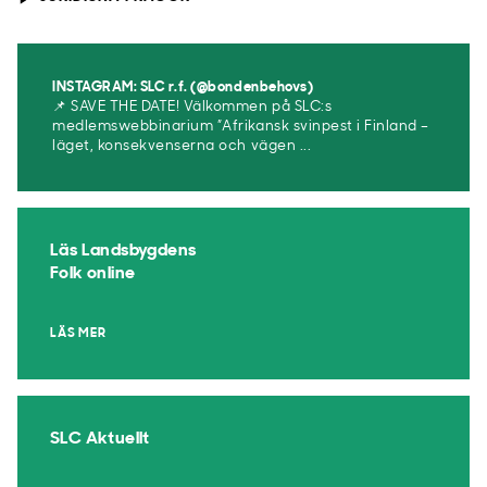
INSTAGRAM: SLC r.f. (@bondenbehovs)
📌 SAVE THE DATE! Välkommen på SLC:s
medlemswebbinarium ”Afrikansk svinpest i Finland –
läget, konsekvenserna och vägen ...
Läs Landsbygdens
Folk online
LÄS MER
SLC Aktuellt