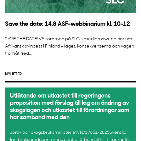
Save the date: 14.8 ASF-webbinarium kl. 10-12
SAVE THE DATE! Välkommen på SLC:s medlemswebbinarium
Afrikansk svinpest i Finland – läget, konsekvenserna och vägen
framåt fred...
NYHETER
Utlåtande om utkastet till regeringens
proposition med förslag till lag om ändring av
skogslagen och utkastet till förordningar som
har samband med den
Jord- och skogsbruksministerietVN/17651/2025Svenska
lantbruksproducenternas centralförbund SLC r.f. tackar för