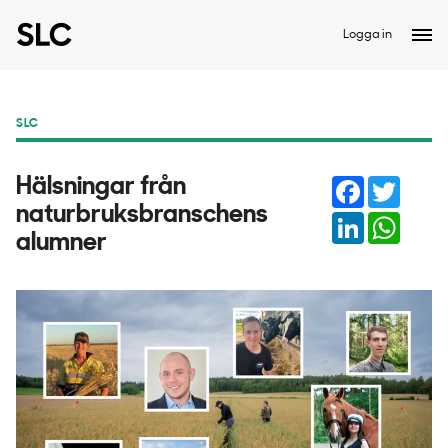
Logga in
SLC
Facebook
Twitter
Hälsningar från
naturbruksbranschens
LinkedIn
Whats
alumner