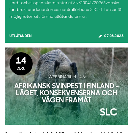
Jord- och skogsbruksministerietVN/20041/2026Svenska
lantbruksproducenternas centralförbund SLC r.f. tackar för
möjligheten att lämna utlåtande om u...
UTLÅTANDEN
07.08.2026
14
AUG.