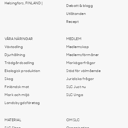
Helsingfors, FINLAND |
Debatt & blogg
Utlåtanden
Recept
VÅRA NÄRINGAR
MEDLEM
Växtodling
Medlemskap
Djurhållning
Medlemsförmåner
Trädgårdsodling
Markägarfrågor
Ekologisk produktion
Stöd för välmående
Skog
Juridiska frågor
Finländsk mat
SLC Just nu
Mark och miljö
SLC Unga
Landsbygdsföretag
MATERIAL
OM SLC