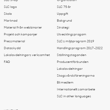
SLC Shop
Organisation
SLC logo
SLC 75 år
Skola
Uppgift
Marknad
Bakgrund
Material från webbinarier
Strategi
Projekt och kampanjer
Utvecklingsprogam
Pressmaterial
SLC:s miljöprogram 2019
Dataskydd
Handlingsprogram 2017-2022
Lokalavdelningars verksamhet
Ställningstaganden
FAQ
Producentförbunden
Lokalavdelningar
Skogsvårdsföreningarna
Bli medlem
Internationellt samarbete
SLC in other languages