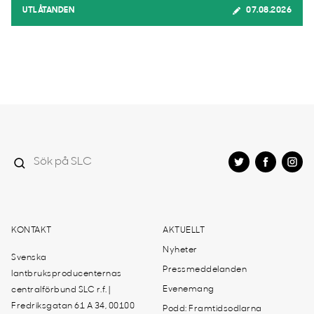
UTLÅTANDEN
07.08.2026
KONTAKT
AKTUELLT
Nyheter
Svenska
Pressmeddelanden
lantbruksproducenternas
Evenemang
centralförbund SLC r.f. |
Fredriksgatan 61 A 34, 00100
Podd: Framtidsodlarna