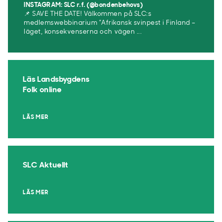
INSTAGRAM: SLC r.f. (@bondenbehovs)
📌 SAVE THE DATE! Välkommen på SLC:s
medlemswebbinarium ”Afrikansk svinpest i Finland –
läget, konsekvenserna och vägen ...
Läs Landsbygdens
Folk online
LÄS MER
SLC Aktuellt
LÄS MER