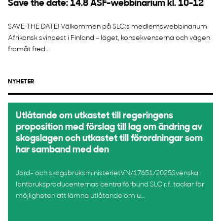
Save the date: 14.8 ASF-webbinarium kl. 10-12
SAVE THE DATE! Välkommen på SLC:s medlemswebbinarium
Afrikansk svinpest i Finland – läget, konsekvenserna och vägen
framåt fred...
NYHETER
Utlåtande om utkastet till regeringens
proposition med förslag till lag om ändring av
skogslagen och utkastet till förordningar som
har samband med den
Jord- och skogsbruksministerietVN/17651/2025Svenska
lantbruksproducenternas centralförbund SLC r.f. tackar för
möjligheten att lämna utlåtande om u...