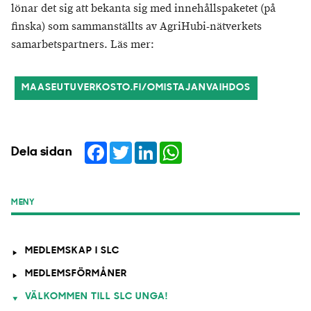
lönar det sig att bekanta sig med innehållspaketet (på
finska) som sammanställts av AgriHubi-nätverkets
samarbetspartners. Läs mer:
MAASEUTUVERKOSTO.FI/OMISTAJANVAIHDOS
Facebook
Twitter
LinkedIn
WhatsApp
Dela sidan
MENY
MEDLEMSKAP I SLC
MEDLEMSFÖRMÅNER
VÄLKOMMEN TILL SLC UNGA!