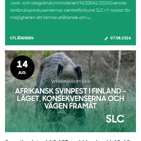
Jord- och skogsbruksministerietVN/20041/2026Svenska
lantbruksproducenternas centralförbund SLC r.f. tackar för
möjligheten att lämna utlåtande om u...
UTLÅTANDEN
07.08.2026
14
AUG.