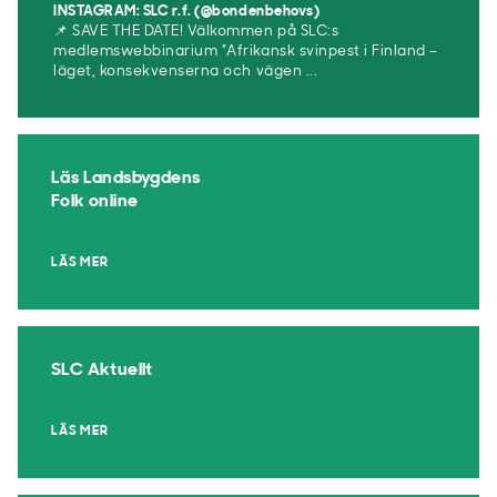
INSTAGRAM: SLC r.f. (@bondenbehovs)
📌 SAVE THE DATE! Välkommen på SLC:s
medlemswebbinarium ”Afrikansk svinpest i Finland –
läget, konsekvenserna och vägen ...
Läs Landsbygdens
Folk online
LÄS MER
SLC Aktuellt
LÄS MER