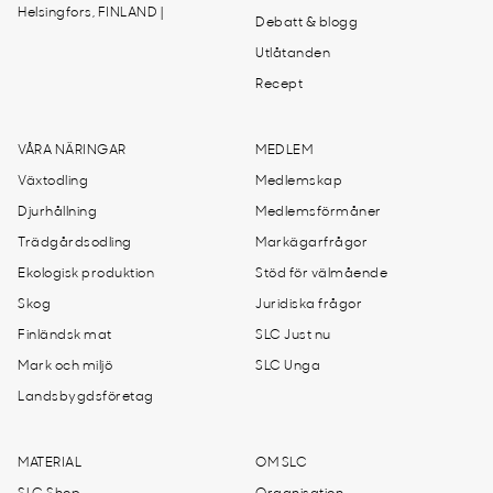
Helsingfors, FINLAND |
Debatt & blogg
Utlåtanden
Recept
VÅRA NÄRINGAR
MEDLEM
Växtodling
Medlemskap
Djurhållning
Medlemsförmåner
Trädgårdsodling
Markägarfrågor
Ekologisk produktion
Stöd för välmående
Skog
Juridiska frågor
Finländsk mat
SLC Just nu
Mark och miljö
SLC Unga
Landsbygdsföretag
MATERIAL
OM SLC