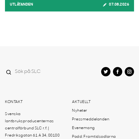
UTLÅTANDEN
07.08.2026
KONTAKT
AKTUELLT
Nyheter
Svenska
Pressmeddelanden
lantbruksproducenternas
Evenemang
centralförbund SLC r.f. |
Fredriksgatan 61 A 34, 00100
Podd: Framtidsodlarna