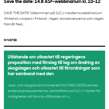
Save the date: 14.8 ASF-webbinarium kl. 10-12
SAVE THE DATE! Välkommen på SLC:s medlemswebbinarium
Afrikansk svinpest i Finland – läget, konsekvenserna och vägen
framåt fred...
NYHETER
Utlåtande om utkastet till regeringens
proposition med förslag till lag om ändring av
skogslagen och utkastet till förordningar som
har samband med den
Jord- och skogsbruksministerietVN/17651/2025Svenska
lantbruksproducenternas centralförbund SLC r.f. tackar för
möjligheten att lämna utlåtande om u...