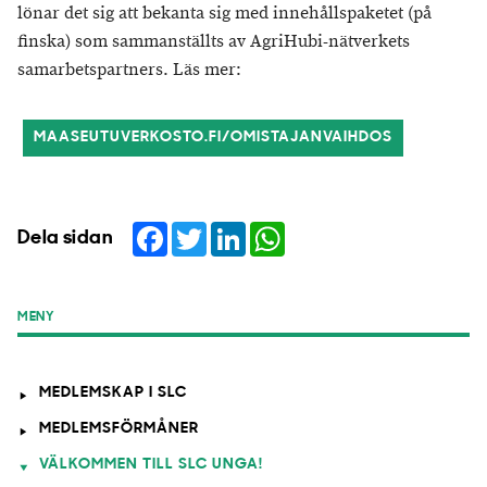
lönar det sig att bekanta sig med innehållspaketet (på
finska) som sammanställts av AgriHubi-nätverkets
samarbetspartners. Läs mer:
MAASEUTUVERKOSTO.FI/OMISTAJANVAIHDOS
Facebook
Twitter
LinkedIn
WhatsApp
Dela sidan
MENY
MEDLEMSKAP I SLC
MEDLEMSFÖRMÅNER
VÄLKOMMEN TILL SLC UNGA!