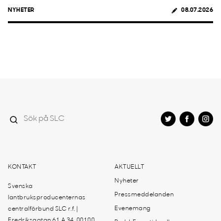
NYHETER
08.07.2026
KONTAKT
AKTUELLT
Nyheter
Svenska
Pressmeddelanden
lantbruksproducenternas
Evenemang
centralförbund SLC r.f. |
Fredriksgatan 61 A 34, 00100