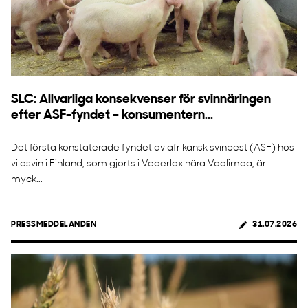
SLC: Allvarliga konsekvenser för svinnäringen
efter ASF-fyndet – konsumentern...
Det första konstaterade fyndet av afrikansk svinpest (ASF) hos
vildsvin i Finland, som gjorts i Vederlax nära Vaalimaa, är
myck...
PRESSMEDDELANDEN
31.07.2026