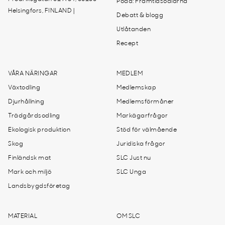
Podd: Framtidsodlarna
Helsingfors, FINLAND |
Debatt & blogg
Utlåtanden
Recept
VÅRA NÄRINGAR
MEDLEM
Växtodling
Medlemskap
Djurhållning
Medlemsförmåner
Trädgårdsodling
Markägarfrågor
Ekologisk produktion
Stöd för välmående
Skog
Juridiska frågor
Finländsk mat
SLC Just nu
Mark och miljö
SLC Unga
Landsbygdsföretag
MATERIAL
OM SLC