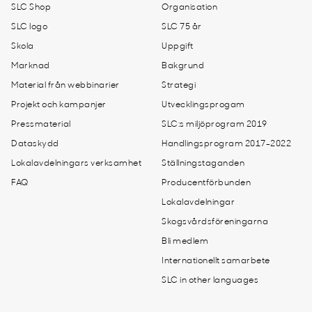
SLC Shop
Organisation
SLC logo
SLC 75 år
Skola
Uppgift
Marknad
Bakgrund
Material från webbinarier
Strategi
Projekt och kampanjer
Utvecklingsprogam
Pressmaterial
SLC:s miljöprogram 2019
Dataskydd
Handlingsprogram 2017-2022
Lokalavdelningars verksamhet
Ställningstaganden
FAQ
Producentförbunden
Lokalavdelningar
Skogsvårdsföreningarna
Bli medlem
Internationellt samarbete
SLC in other languages