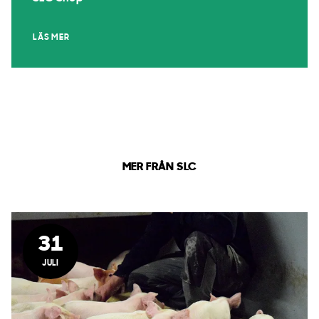
LÄS MER
MER FRÅN SLC
31
JULI