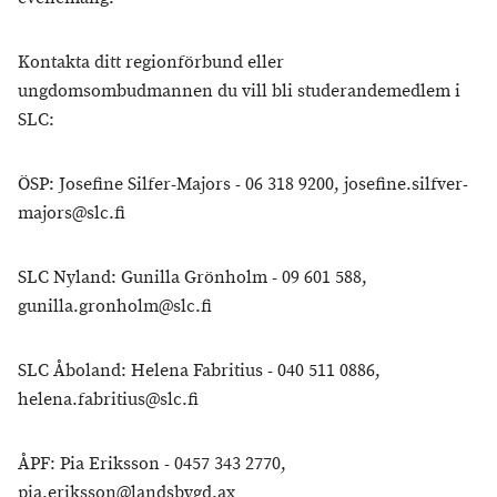
Kontakta ditt regionförbund eller
ungdomsombudmannen du vill bli studerandemedlem i
SLC:
ÖSP: Josefine Silfer-Majors - 06 318 9200, josefine.silfver-
majors@slc.fi
SLC Nyland: Gunilla Grönholm - 09 601 588,
gunilla.gronholm@slc.fi
SLC Åboland: Helena Fabritius - 040 511 0886,
helena.fabritius@slc.fi
ÅPF: Pia Eriksson - 0457 343 2770,
pia.eriksson@landsbygd.ax