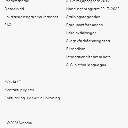
Pressmaterial
SLC:s miljöprogram 2019
Dataskydd
Handlingsprogram 2017-2022
Lokalavdelningars verksamhet
Ställningstaganden
FAQ
Producentförbunden
Lokalavdelningar
Skogsvårdsföreningarna
Bli medlem
Internationellt samarbete
SLC in other languages
KONTAKT
Kontaktuppgifter
Fakturering | Laskutus | Invoicing
© 2026 Svenska