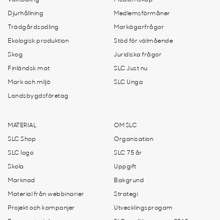
Växtodling
Medlemskap
Djurhållning
Medlemsförmåner
Trädgårdsodling
Markägarfrågor
Ekologisk produktion
Stöd för välmående
Skog
Juridiska frågor
Finländsk mat
SLC Just nu
Mark och miljö
SLC Unga
Landsbygdsföretag
MATERIAL
OM SLC
SLC Shop
Organisation
SLC logo
SLC 75 år
Skola
Uppgift
Marknad
Bakgrund
Material från webbinarier
Strategi
Projekt och kampanjer
Utvecklingsprogam