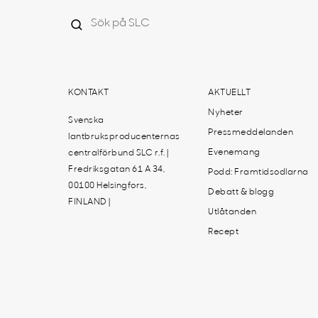
KONTAKT
AKTUELLT
Nyheter
Svenska
Pressmeddelanden
lantbruksproducenternas
Evenemang
centralförbund SLC r.f. |
Fredriksgatan 61 A 34,
Podd: Framtidsodlarna
00100 Helsingfors,
Debatt & blogg
FINLAND |
Utlåtanden
Recept