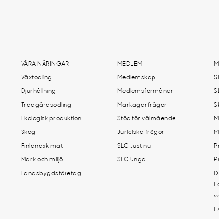
VÅRA NÄRINGAR
MEDLEM
M
Växtodling
Medlemskap
S
Djurhållning
Medlemsförmåner
S
Trädgårdsodling
Markägarfrågor
S
Ekologisk produktion
Stöd för välmående
M
Skog
Juridiska frågor
M
Finländsk mat
SLC Just nu
P
Mark och miljö
SLC Unga
P
Landsbygdsföretag
D
L
v
F