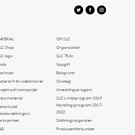
ATERIAL
OM SLC
LC Shop
Organisation
LC logo
SLC 75 år
kola
Uppgift
arknad
Bakgrund
aterial från webbinarier
Strategi
rojekt och kampanjer
Utvecklingsprogam
ressmaterial
SLC:s miljöprogram 2019
Handlingsprogram 2017-
ataskydd
2022
okalavdelningars
erksamhet
Ställningstaganden
AQ
Producentförbunden