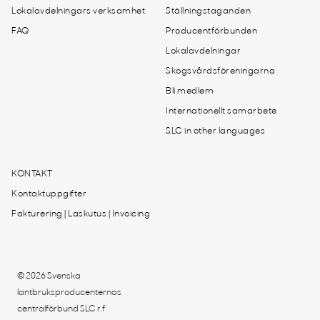
Lokalavdelningars verksamhet
Ställningstaganden
FAQ
Producentförbunden
Lokalavdelningar
Skogsvårdsföreningarna
Bli medlem
Internationellt samarbete
SLC in other languages
KONTAKT
Kontaktuppgifter
Fakturering | Laskutus | Invoicing
© 2026 Svenska
lantbruksproducenternas
centralförbund SLC r.f