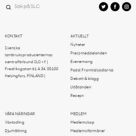
KONTAKT
AKTUELLT
Nyheter
Svenska
Pressmeddelanden
lantbruksproducenternas
Evenemang
centralförbund SLC r.f. |
Fredriksgatan 61 A 34, 00100
Podd: Framtidsodlarna
Helsingfors, FINLAND |
Debatt & blogg
Utlåtanden
Recept
VÅRA NÄRINGAR
MEDLEM
Växtodling
Medlemskap
Djurhållning
Medlemsförmåner