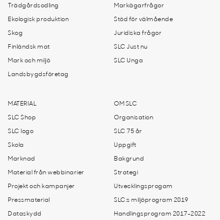
Trädgårdsodling
Markägarfrågor
Ekologisk produktion
Stöd för välmående
Skog
Juridiska frågor
Finländsk mat
SLC Just nu
Mark och miljö
SLC Unga
Landsbygdsföretag
MATERIAL
OM SLC
SLC Shop
Organisation
SLC logo
SLC 75 år
Skola
Uppgift
Marknad
Bakgrund
Material från webbinarier
Strategi
Projekt och kampanjer
Utvecklingsprogam
Pressmaterial
SLC:s miljöprogram 2019
Dataskydd
Handlingsprogram 2017-2022