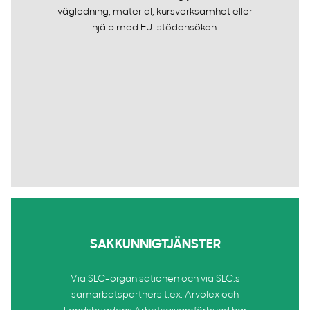
vägledning, material, kursverksamhet eller
hjälp med EU-stödansökan.
SAKKUNNIGTJÄNSTER
Via SLC-organisationen och via SLC:s
samarbetspartners t.ex. Arvolex och