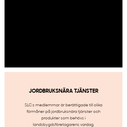
JORDBRUKSNÄRA TJÄNSTER
SLC:s medlemmar är berättigade till olika
förmåner på jordbruksnära tjänster och
produkter som behövs i
landsbygdsföretagarens vardag.