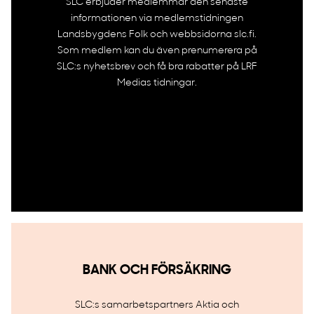
SLC erbjuder medlemmar den senaste
informationen via medlemstidningen
Landsbygdens Folk och webbsidorna slc.fi.
Som medlem kan du även prenumerera på
SLC:s nyhetsbrev och få bra rabatter på LRF
Medias tidningar.
BANK OCH FÖRSÄKRING
SLC:s samarbetspartners Aktia och