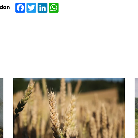
Facebook
Twitter
LinkedIn
WhatsApp
idan