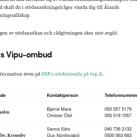
d skall du i stödansökningsfrågor vända dig till Ålands
ningssällskap.
ngen av stödansökan och rådgivningen sker mot avgift.
:s Vipu-ombud
formation även på
ÖSP:s stödinfosida på ösp.fi
.
de
Kontaktperson
Telefonnumme
Bjarne Mara
050 557 5179
holm
Christer Öist
050 518 1057
Sanna Särs
040 736 2132
Guy Norrbygård
0500 563 683
eby, Kronoby