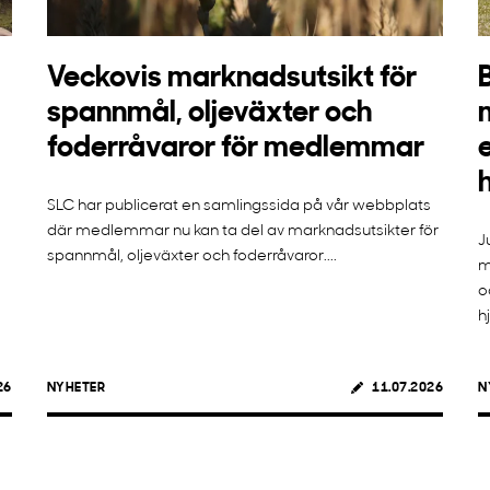
Veckovis marknadsutsikt för
spannmål, oljeväxter och
foderråvaror för medlemmar
SLC har publicerat en samlingssida på vår webbplats
där medlemmar nu kan ta del av marknadsutsikter för
J
spannmål, oljeväxter och foderråvaror....
m
o
h
26
NYHETER
11.07.2026
N