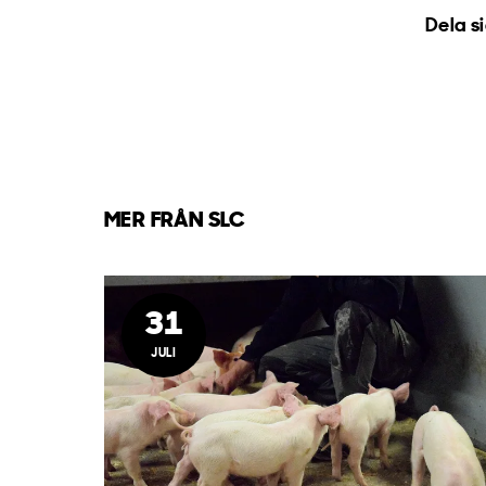
Dela s
MER FRÅN SLC
31
JULI