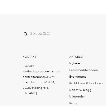
KONTAKT
AKTUELLT
Nyheter
Svenska
Pressmeddelanden
lantbruksproducenternas
Evenemang
centralförbund SLC r.f. |
Fredriksgatan 61 A 34,
Podd: Framtidsodlarna
00100 Helsingfors,
Debatt & blogg
FINLAND |
Utlåtanden
Recept