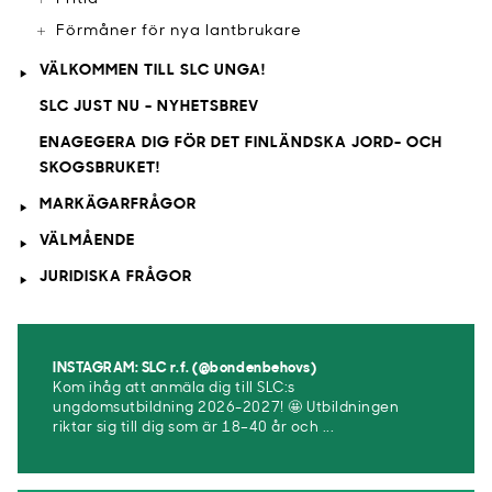
Förmåner för nya lantbrukare
VÄLKOMMEN TILL SLC UNGA!
SLC JUST NU - NYHETSBREV
ENAGEGERA DIG FÖR DET FINLÄNDSKA JORD- OCH
SKOGSBRUKET!
MARKÄGARFRÅGOR
VÄLMÅENDE
JURIDISKA FRÅGOR
INSTAGRAM: SLC r.f. (@bondenbehovs)
Kom ihåg att anmäla dig till SLC:s
ungdomsutbildning 2026-2027! 🤩 Utbildningen
riktar sig till dig som är 18–40 år och ...