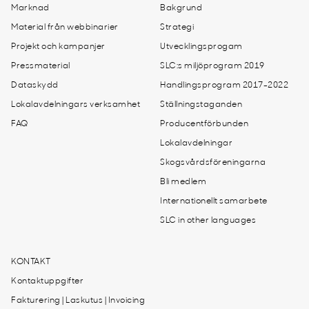
Marknad
Bakgrund
Material från webbinarier
Strategi
Projekt och kampanjer
Utvecklingsprogam
Pressmaterial
SLC:s miljöprogram 2019
Dataskydd
Handlingsprogram 2017-2022
Lokalavdelningars verksamhet
Ställningstaganden
FAQ
Producentförbunden
Lokalavdelningar
Skogsvårdsföreningarna
Bli medlem
Internationellt samarbete
SLC in other languages
KONTAKT
Kontaktuppgifter
Fakturering | Laskutus | Invoicing