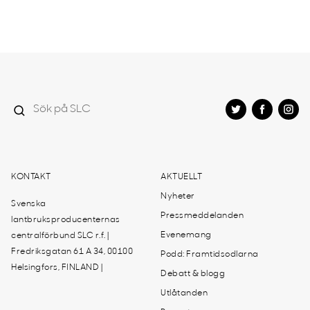
KONTAKT
AKTUELLT
Nyheter
Svenska
Pressmeddelanden
lantbruksproducenternas
Evenemang
centralförbund SLC r.f. |
Fredriksgatan 61 A 34, 00100
Podd: Framtidsodlarna
Helsingfors, FINLAND |
Debatt & blogg
Utlåtanden