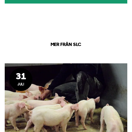
MER FRÅN SLC
31
JULI