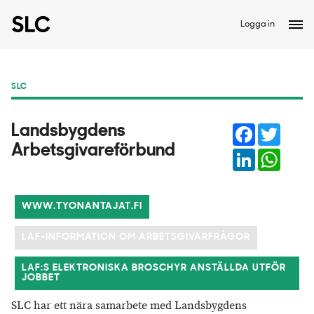
Logga in
SLC
Facebook
Twitter
​Landsbygdens
Arbetsgivareförbund
LinkedIn
Whats
WWW.TYONANTAJAT.FI
LAF-INFORMATION OM ARBETSGIVARFRÅGOR
LAF:S ELEKTRONISKA BROSCHYR ANSTÄLLDA UTFÖR
JOBBET
SLC har ett nära samarbete med Landsbygdens