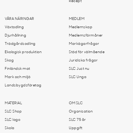
Recept
VÅRA NÄRINGAR
MEDLEM
Växtodling
Medlemskap
Djurhållning
Medlemsförmåner
Trädgårdsodling
Markägarfrågor
Ekologisk produktion
Stöd för välmående
Skog
Juridiska frågor
Finländsk mat
SLC Just nu
Mark och miljö
SLC Unga
Landsbygdsföretag
MATERIAL
OM SLC
SLC Shop
Organisation
SLC logo
SLC 75 år
Skola
Uppgift