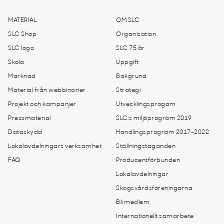
MATERIAL
OM SLC
SLC Shop
Organisation
SLC logo
SLC 75 år
Skola
Uppgift
Marknad
Bakgrund
Material från webbinarier
Strategi
Projekt och kampanjer
Utvecklingsprogam
Pressmaterial
SLC:s miljöprogram 2019
Dataskydd
Handlingsprogram 2017-2022
Lokalavdelningars verksamhet
Ställningstaganden
FAQ
Producentförbunden
Lokalavdelningar
Skogsvårdsföreningarna
Bli medlem
Internationellt samarbete