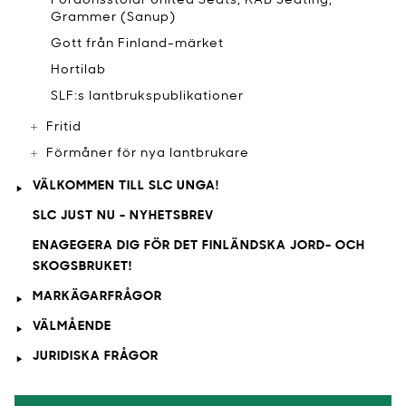
Fordonsstolar United Seats, KAB Seating,
Grammer (Sanup)
​Gott från Finland-märket
​Hortilab
​SLF:s lantbrukspublikationer
Fritid
Förmåner för nya lantbrukare
VÄLKOMMEN TILL SLC UNGA!
SLC JUST NU - NYHETSBREV
ENAGEGERA DIG FÖR DET FINLÄNDSKA JORD- OCH
SKOGSBRUKET!
MARKÄGARFRÅGOR
VÄLMÅENDE
JURIDISKA FRÅGOR