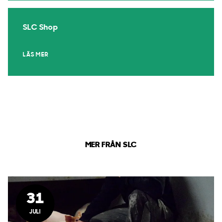
SLC Shop
LÄS MER
MER FRÅN SLC
31
JULI