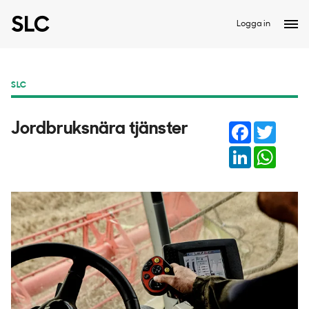
Logga in
SLC
Facebook
Twitter
Jordbruksnära tjänster
LinkedIn
Whats