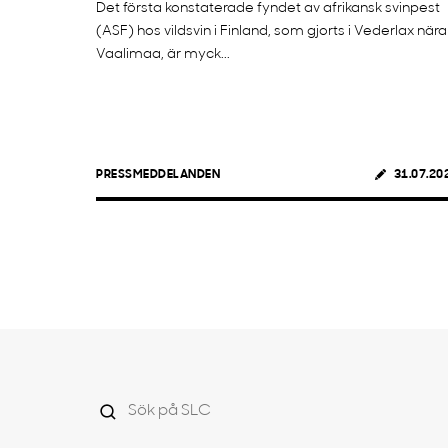
Det första konstaterade fyndet av afrikansk svinpest
(ASF) hos vildsvin i Finland, som gjorts i Vederlax nära
Vaalimaa, är myck...
PRESSMEDDELANDEN
31.07.20