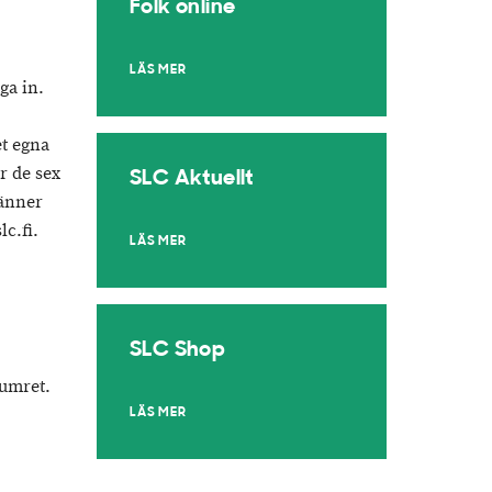
Folk online
LÄS MER
ga in.
t egna
r de sex
SLC Aktuellt
känner
c.fi.
LÄS MER
SLC Shop
numret.
LÄS MER