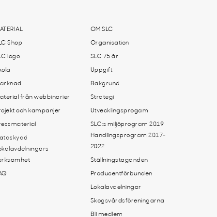
ATERIAL
OM SLC
LC Shop
Organisation
LC logo
SLC 75 år
kola
Uppgift
arknad
Bakgrund
aterial från webbinarier
Strategi
rojekt och kampanjer
Utvecklingsprogam
ressmaterial
SLC:s miljöprogram 2019
Handlingsprogram 2017-
ataskydd
2022
okalavdelningars
erksamhet
Ställningstaganden
AQ
Producentförbunden
Lokalavdelningar
Skogsvårdsföreningarna
Bli medlem