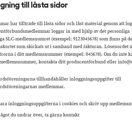
gning till låsta sidor
r har tillträde till låsta sidor och låst material genom att log
ntförbundsmedlemmar loggar in med hjälp av det personliga
riga SLC-medlemsnumret (exempel: 9123045678) som finns på de
kortet som skickats ut i samband med fakturan. Lösenordet ä
iffrorna i ditt medlemsnummer (exempel: 045678). Om du inte 
tt medlemsnummer, kontakta ditt producentförbund eller info@sl
rdsföreningarna tillhandahåller inloggningsuppgifter till
årdsföreningarnas medlemmar.
para inloggningsuppgifterna i cookies och skriv upp medlems
något du undrar över, ta gärna kontakt