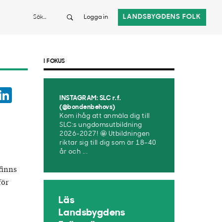
Sök
LANDSBYGDENS FOLK
Logga in
I FOKUS
ook
witter
LinkedIn
INSTAGRAM: SLC r.f.
App
(@bondenbehovs)
Kom ihåg att anmäla dig till
SLC:s ungdomsutbildning
2026-2027! 🤩 Utbildningen
riktar sig till dig som är 18–40
år och ...
finns
för
Läs
Landsbygdens