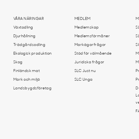
VÅRA NÄRINGAR
MEDLEM
M
Växtodling
Medlemskap
S
Djurhållning
Medlemsförmåner
S
Trädgårdsodling
Markägarfrågor
S
Ekologisk produktion
Stöd för välmående
M
Skog
Juridiska frågor
M
Finländsk mat
SLC Just nu
P
Mark och miljö
SLC Unga
P
Landsbygdsföretag
D
L
v
F