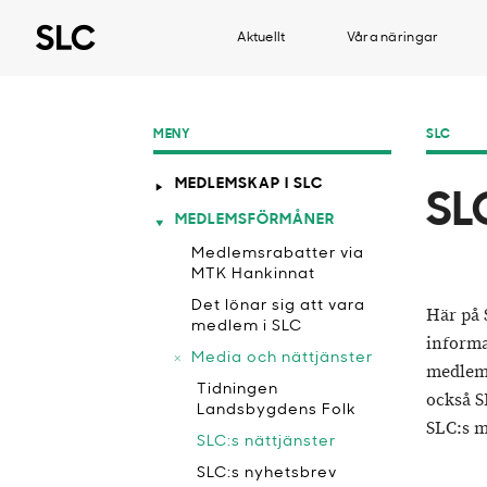
Aktuellt
Våra näringar
MENY
SLC
MEDLEMSKAP I SLC
SL
MEDLEMSFÖRMÅNER
Medlemsrabatter via
MTK Hankinnat
​Det lönar sig att vara
Här på 
medlem i SLC
informa
Media och nättjänster
medlemm
​Tidningen
också S
Landsbygdens Folk
SLC:s 
SLC:s nättjänster
SLC:s nyhetsbrev