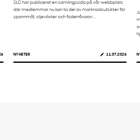
SLC har publicerat en samlingssida på vår webbplats
där medlemmar nu kan ta del av marknadsutsikter för
J
spannmål, oljeväxter och foderråvaror....
m
o
h
26
NYHETER
11.07.2026
N