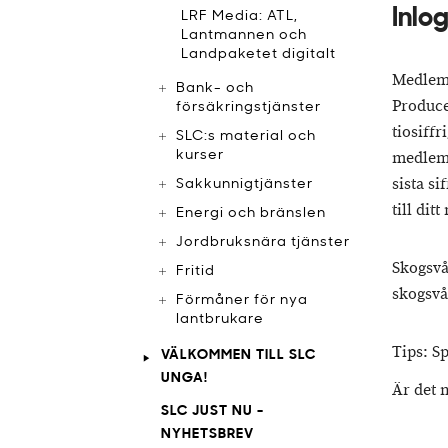
Inlog
LRF Media: ATL,
Lantmannen och
Landpaketet digitalt
Medlemma
Bank- och
Produce
försäkringstjänster
tiosiff
SLC:s material och
kurser
medlems
sista s
Sakkunnigtjänster
till di
Energi och bränslen
Jordbruksnära tjänster
Skogsvå
Fritid
skogsv
Förmåner för nya
lantbrukare
Tips: S
VÄLKOMMEN TILL SLC
UNGA!
Är det 
SLC JUST NU -
NYHETSBREV