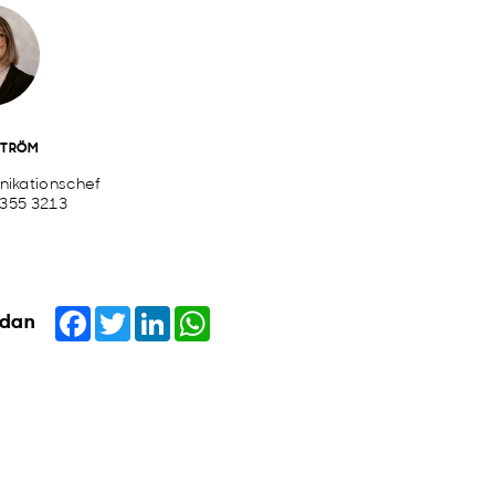
STRÖM
ikationschef
 355 3213
Facebook
Twitter
LinkedIn
WhatsApp
idan