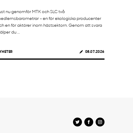
ust nu genomför MTK och SLC två
edlemsbarometrar – en för ekologiska producenter
ch en för aktörer inom hästsektorn. Genom att svara
jälper du ...
YHETER
08.07.2026