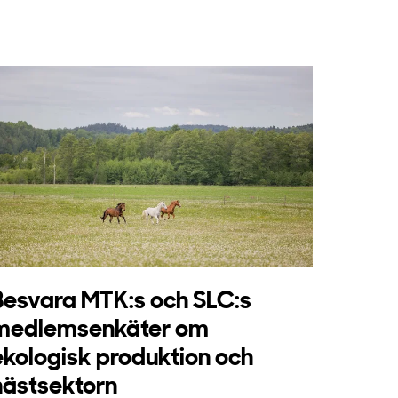
Besvara MTK:s och SLC:s
medlemsenkäter om
ekologisk produktion och
hästsektorn