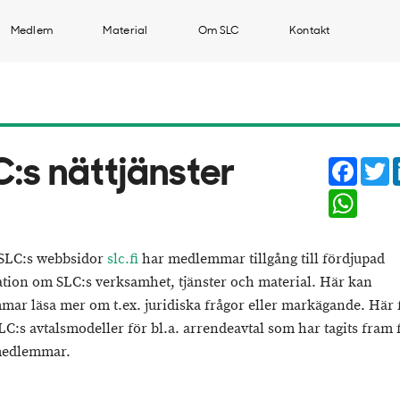
Medlem
Material
Om SLC
Kontakt
Faceb
T
C:s nättjänster
Whats
SLC:s webbsidor
slc.fi
har medlemmar tillgång till fördjupad
tion om SLC:s verksamhet, tjänster och material. Här kan
ar läsa mer om t.ex. juridiska frågor eller markägande. Här 
LC:s avtalsmodeller för bl.a. arrendeavtal som har tagits fram 
medlemmar.