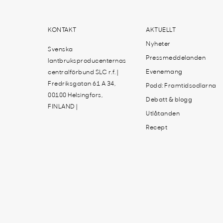
KONTAKT
AKTUELLT
Nyheter
Svenska
Pressmeddelanden
lantbruksproducenternas
Evenemang
centralförbund SLC r.f. |
Fredriksgatan 61 A 34,
Podd: Framtidsodlarna
00100 Helsingfors,
Debatt & blogg
FINLAND |
Utlåtanden
Recept