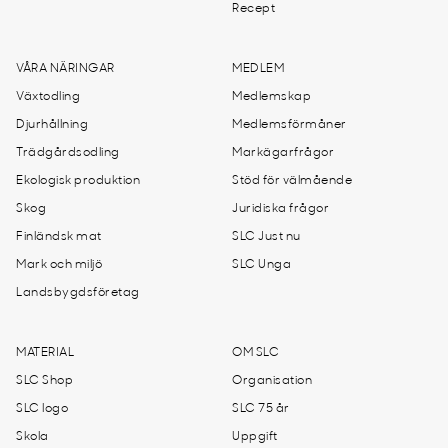
Recept
VÅRA NÄRINGAR
MEDLEM
Växtodling
Medlemskap
Djurhållning
Medlemsförmåner
Trädgårdsodling
Markägarfrågor
Ekologisk produktion
Stöd för välmående
Skog
Juridiska frågor
Finländsk mat
SLC Just nu
Mark och miljö
SLC Unga
Landsbygdsföretag
MATERIAL
OM SLC
SLC Shop
Organisation
SLC logo
SLC 75 år
Skola
Uppgift