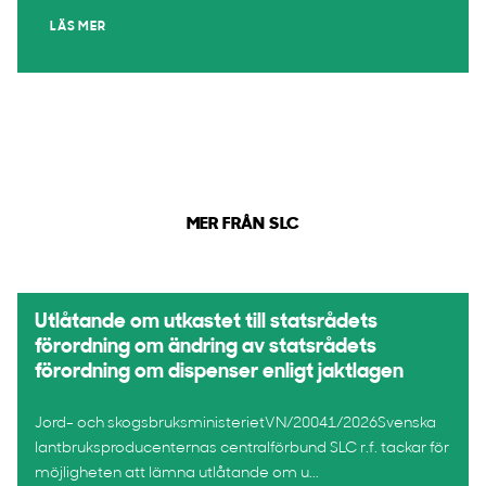
LÄS MER
MER FRÅN SLC
Utlåtande om utkastet till statsrådets
förordning om ändring av statsrådets
förordning om dispenser enligt jaktlagen
Jord- och skogsbruksministerietVN/20041/2026Svenska
lantbruksproducenternas centralförbund SLC r.f. tackar för
möjligheten att lämna utlåtande om u...