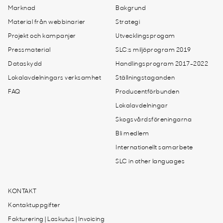
Marknad
Bakgrund
Material från webbinarier
Strategi
Projekt och kampanjer
Utvecklingsprogam
Pressmaterial
SLC:s miljöprogram 2019
Dataskydd
Handlingsprogram 2017-2022
Lokalavdelningars verksamhet
Ställningstaganden
FAQ
Producentförbunden
Lokalavdelningar
Skogsvårdsföreningarna
Bli medlem
Internationellt samarbete
SLC in other languages
KONTAKT
Kontaktuppgifter
Fakturering | Laskutus | Invoicing