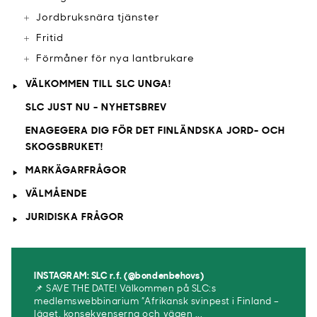
Jordbruksnära tjänster
Fritid
Förmåner för nya lantbrukare
VÄLKOMMEN TILL SLC UNGA!
SLC JUST NU - NYHETSBREV
ENAGEGERA DIG FÖR DET FINLÄNDSKA JORD- OCH
SKOGSBRUKET!
MARKÄGARFRÅGOR
VÄLMÅENDE
JURIDISKA FRÅGOR
INSTAGRAM: SLC r.f. (@bondenbehovs)
📌 SAVE THE DATE! Välkommen på SLC:s
medlemswebbinarium ”Afrikansk svinpest i Finland –
läget, konsekvenserna och vägen ...