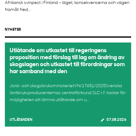
Afrikansk svinpest i Finland – läget, konsekvenserna och vägen
framåt fred...
NYHETER
Utlåtande om utkastet till regeringens
proposition med förslag till lag om ändring av
skogslagen och utkastet till förordningar som
har samband med den
Jord- och skogsbruksministerietVN/17651/2025Svenska
lantbruksproducenternas centralförbund SLC r.f. tackar för
möjligheten att lämna utlåtande om u...
UTLÅTANDEN
07.08.2026