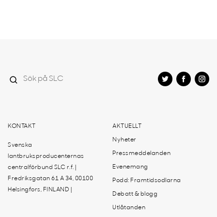
KONTAKT
AKTUELLT
Nyheter
Svenska
Pressmeddelanden
lantbruksproducenternas
Evenemang
centralförbund SLC r.f. |
Fredriksgatan 61 A 34, 00100
Podd: Framtidsodlarna
Helsingfors, FINLAND |
Debatt & blogg
Utlåtanden