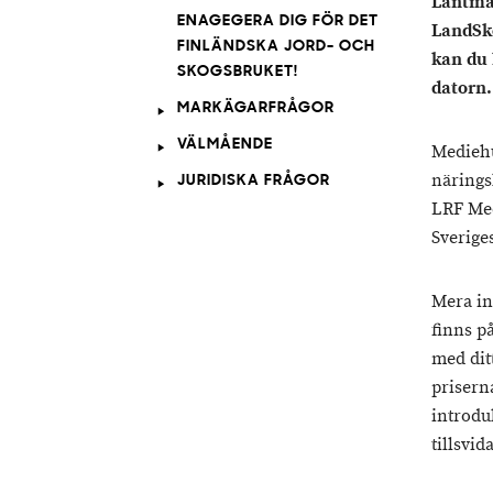
Lantma
ENAGEGERA DIG FÖR DET
LandSko
FINLÄNDSKA JORD- OCH
kan du 
SKOGSBRUKET!
datorn.
MARKÄGARFRÅGOR
VÄLMÅENDE
Mediehu
närings
JURIDISKA FRÅGOR
LRF Med
Sverige
Mera in
finns p
med dit
priserna
introdu
tillsvid