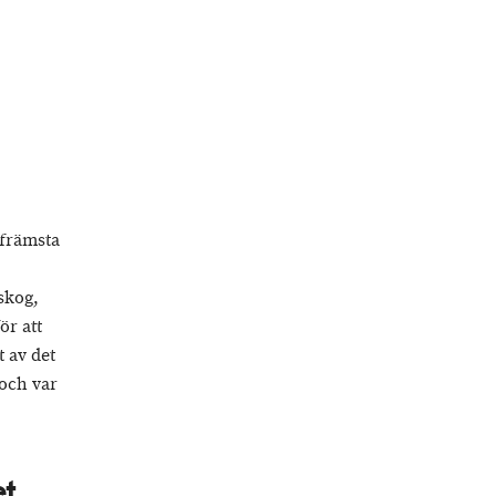
 främsta
skog,
ör att
 av det
 och var
et