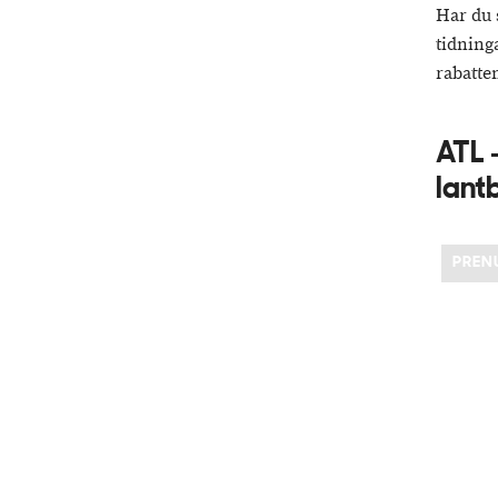
Har du 
tidning
rabatte
ATL 
lant
PREN