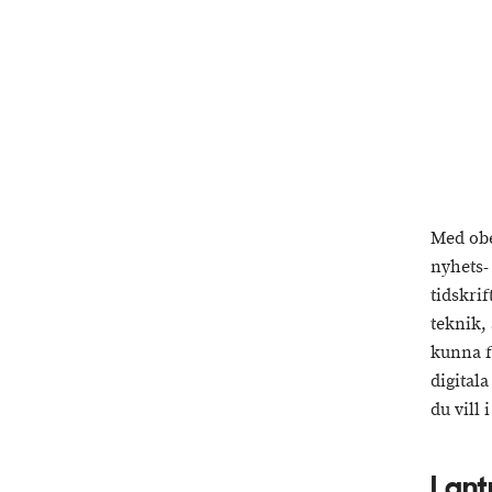
Med obe
nyhets- 
tidskri
teknik,
kunna f
digitala
du vill 
Lant