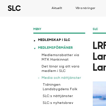
Aktuellt
Våra näringar
MENY
SLC
MEDLEMSKAP I SLC
LR
MEDLEMSFÖRMÅNER
La
Medlemsrabatter via
MTK Hankinnat
La
​Det lönar sig att vara
medlem i SLC
Media och nättjänster
​Tidningen
Landsbygdens Folk
SLC:s nättjänster
SLC:s nyhetsbrev