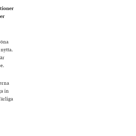
tioner
er
röna
nytta.
 är
e.
erna
a in
ärliga