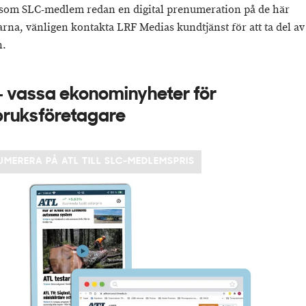
som SLC-medlem redan en digital prenumeration på de här
arna, vänligen kontakta LRF Medias kundtjänst för att ta del av
n.
- vassa ekonominyheter för
bruksföretagare
UMERERA PÅ ATL TILL SLC-MEDLEMSPRIS