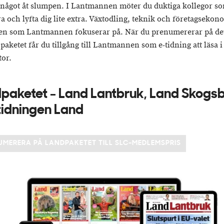
något åt slumpen. I Lantmannen möter du duktiga kollegor s
ra och lyfta dig lite extra. Växtodling, teknik och företagsekon
n som Lantmannen fokuserar på. När du prenumererar på de
 paketet får du tillgång till Lantmannen som e-tidning att läsa 
tor.
paketet - Land Lantbruk, Land Skogs
tidningen Land
UMERERA PÅ LANDPAKETET TILL SLC-MEDLEMSPRIS