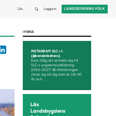
Sök
LANDSBYGDENS FOLK
Logga in
I FOKUS
ook
witter
LinkedIn
INSTAGRAM: SLC r.f.
App
(@bondenbehovs)
Kom ihåg att anmäla dig till
SLC:s ungdomsutbildning
2026-2027! 🤩 Utbildningen
riktar sig till dig som är 18–40
år och ...
Läs
Landsbygdens