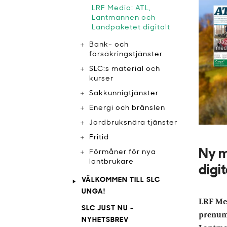
LRF Media: ATL,
Lantmannen och
Landpaketet digitalt
Bank- och
försäkringstjänster
SLC:s material och
kurser
Sakkunnigtjänster
Energi och bränslen
Jordbruksnära tjänster
Fritid
Ny m
Förmåner för nya
lantbrukare
digi
VÄLKOMMEN TILL SLC
UNGA!
LRF Med
SLC JUST NU -
prenume
NYHETSBREV