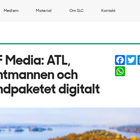
Medlem
Material
Om SLC
Kontakt
Faceb
T
F Media: ATL,
Whats
ntmannen och
ndpaketet digitalt