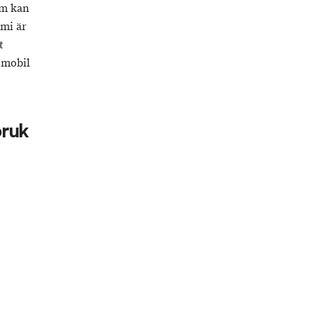
om kan
omi är
t
i mobil
bruk