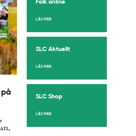
Folk online
LÄS MER
SLC Aktuellt
LÄS MER
 på
SLC Shop
LÄS MER
e
 ATL,