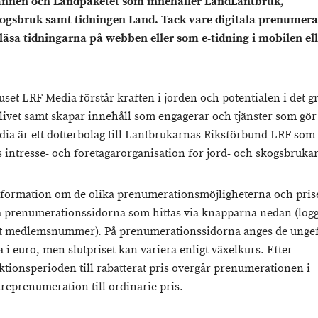
nnen och Landpaketet som innehåller LandLantbruk,
gsbruk samt tidningen Land. Tack vare digitala prenumera
läsa tidningarna på webben eller som e-tidning i mobilen ell
set LRF Media förstår kraften i jorden och potentialen i det g
livet samt skapar innehåll som engagerar och tjänster som gör 
ia är ett dotterbolag till Lantbrukarnas Riksförbund LRF som
s intresse- och företagarorganisation för jord- och skogsbrukar
formation om de olika prenumerationsmöjligheterna och pris
å prenumerationssidorna som hittas via knapparna nedan (logg
t medlemsnummer). På prenumerationssidorna anges de ungef
 i euro, men slutpriset kan variera enligt växelkurs. Efter
ktionsperioden till rabatterat pris övergår prenumerationen i
areprenumeration till ordinarie pris.