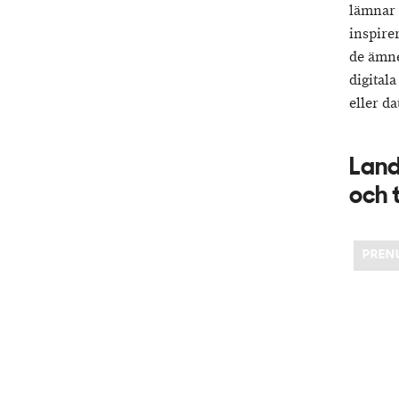
lämnar 
inspire
de ämne
digitala
eller da
Land
och 
PREN