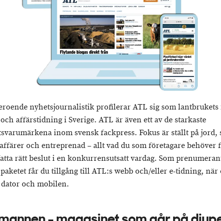
roende nyhetsjournalistik profilerar ATL sig som lantbrukets
och affärstidning i Sverige. ATL är även ett av de starkaste
ftsvarumärkena inom svensk fackpress. Fokus är ställt på jord, 
 affärer och entreprenad – allt vad du som företagare behöver f
atta rätt beslut i en konkurrensutsatt vardag. Som prenumerant
 paketet får du tillgång till ATL:s webb och/eller e-tidning, när
i dator och mobilen.
mannen - magasinet som går på djup