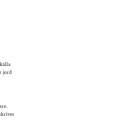
källa
r jord
are.
skriver