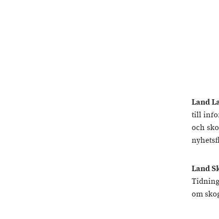
Land L
till in
och sko
nyhetsf
Land S
Tidning
om skog