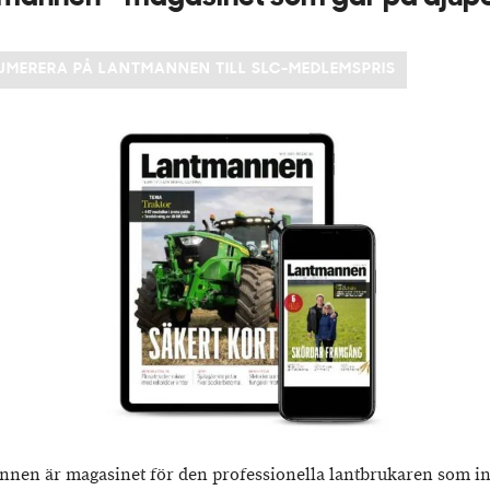
UMERERA PÅ LANTMANNEN TILL SLC-MEDLEMSPRIS
nen är magasinet för den professionella lantbrukaren som in