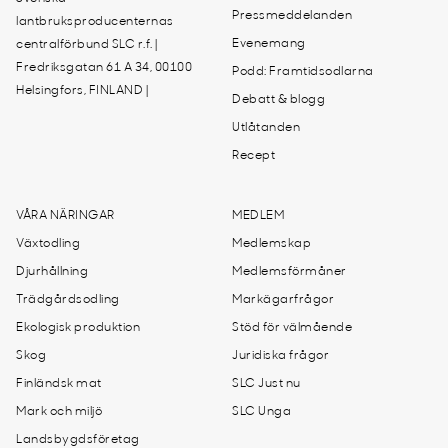
Pressmeddelanden
lantbruksproducenternas
Evenemang
centralförbund SLC r.f. |
Fredriksgatan 61 A 34, 00100
Podd: Framtidsodlarna
Helsingfors, FINLAND |
Debatt & blogg
Utlåtanden
Recept
VÅRA NÄRINGAR
MEDLEM
Växtodling
Medlemskap
Djurhållning
Medlemsförmåner
Trädgårdsodling
Markägarfrågor
Ekologisk produktion
Stöd för välmående
Skog
Juridiska frågor
Finländsk mat
SLC Just nu
Mark och miljö
SLC Unga
Landsbygdsföretag