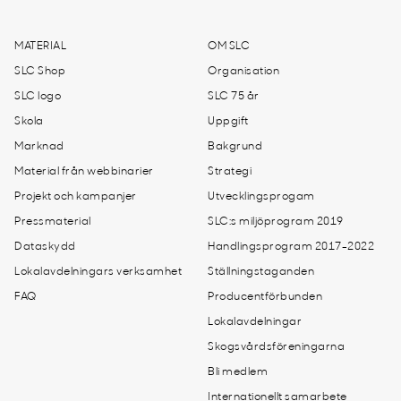
MATERIAL
OM SLC
SLC Shop
Organisation
SLC logo
SLC 75 år
Skola
Uppgift
Marknad
Bakgrund
Material från webbinarier
Strategi
Projekt och kampanjer
Utvecklingsprogam
Pressmaterial
SLC:s miljöprogram 2019
Dataskydd
Handlingsprogram 2017-2022
Lokalavdelningars verksamhet
Ställningstaganden
FAQ
Producentförbunden
Lokalavdelningar
Skogsvårdsföreningarna
Bli medlem
Internationellt samarbete