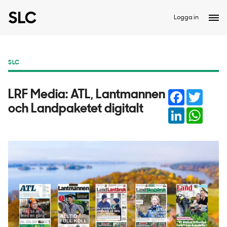
Logga in
SLC
Facebook
Twitter
LRF Media: ATL, Lantmannen
och Landpaketet digitalt
LinkedIn
Whats