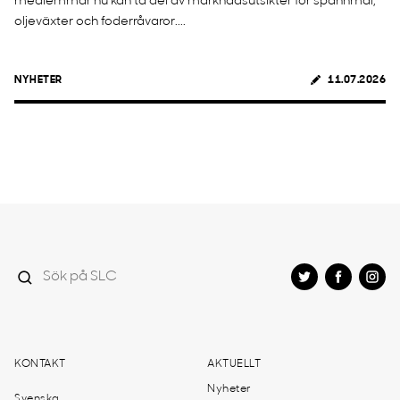
medlemmar nu kan ta del av marknadsutsikter för spannmål,
oljeväxter och foderråvaror....
NYHETER
11.07.2026
KONTAKT
AKTUELLT
Nyheter
Svenska