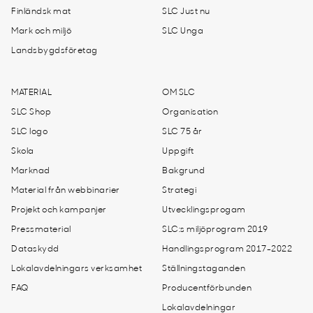
Finländsk mat
SLC Just nu
Mark och miljö
SLC Unga
Landsbygdsföretag
MATERIAL
OM SLC
SLC Shop
Organisation
SLC logo
SLC 75 år
Skola
Uppgift
Marknad
Bakgrund
Material från webbinarier
Strategi
Projekt och kampanjer
Utvecklingsprogam
Pressmaterial
SLC:s miljöprogram 2019
Dataskydd
Handlingsprogram 2017-2022
Lokalavdelningars verksamhet
Ställningstaganden
FAQ
Producentförbunden
Lokalavdelningar