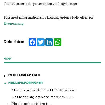
skattekurser och generationsväxlingskurser.
Följ med informationen i Landsbygdens Folk eller på
Evenemang
.
Facebook
Twitter
LinkedIn
WhatsApp
Dela sidan
MENY
MEDLEMSKAP I SLC
MEDLEMSFÖRMÅNER
Medlemsrabatter via MTK Hankinnat
​Det lönar sig att vara medlem i SLC
Media och nättjänster