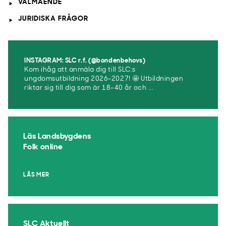
VÄLMÅENDE
JURIDISKA FRÅGOR
INSTAGRAM: SLC r.f. (@bondenbehovs)
Kom ihåg att anmäla dig till SLC:s
ungdomsutbildning 2026-2027! 🤩 Utbildningen
riktar sig till dig som är 18–40 år och ...
Läs Landsbygdens
Folk online
LÄS MER
SLC Aktuellt