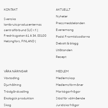
KONTAKT
AKTUELLT
Nyheter
Svenska
Pressmeddelanden
lantbruksproducenternas
Evenemang
centralförbund SLC r.f. |
Fredriksgatan 61 A 34, 00100
Podd: Framtidsodlarna
Helsingfors, FINLAND |
Debatt & blogg
Utlåtanden
Recept
VÅRA NÄRINGAR
MEDLEM
Växtodling
Medlemskap
Djurhållning
Medlemsförmåner
Trädgårdsodling
Markägarfrågor
Ekologisk produktion
Stöd för välmående
Skog
Juridiska frågor