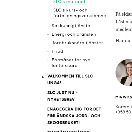
SLC:s material
SLC:s kurs- och
På sida
fortbildningsverksamhet
Låst ma
Sakkunnigtjänster
medlems
Energi och bränslen
Har du 
Jordbruksnära tjänster
Fritid
Förmåner för nya
lantbrukare
VÄLKOMMEN TILL SLC
UNGA!
SLC JUST NU -
MIA WIK
NYHETSBREV
Kommun
ENAGEGERA DIG FÖR DET
+358 50
FINLÄNDSKA JORD- OCH
SKOGSBRUKET!