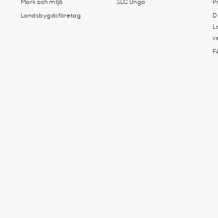
Mark och miljö
SLC Unga
P
Landsbygdsföretag
D
L
v
F