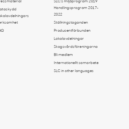
ressmaterial
SLC:s miljöprogram 2019
Handlingsprogram 2017-
ataskydd
2022
okalavdelningars
erksamhet
Ställningstaganden
AQ
Producentförbunden
Lokalavdelningar
Skogsvårdsföreningarna
Bli medlem
Internationellt samarbete
SLC in other languages