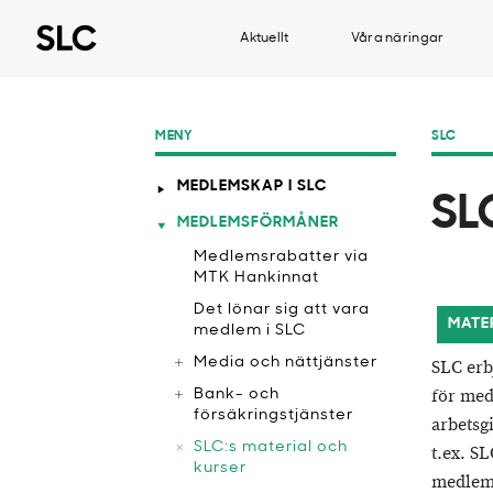
Aktuellt
Våra näringar
MENY
SLC
MEDLEMSKAP I SLC
SL
MEDLEMSFÖRMÅNER
Medlemsrabatter via
MTK Hankinnat
​Det lönar sig att vara
MATE
medlem i SLC
Media och nättjänster
SLC erb
för med
Bank- och
försäkringstjänster
arbetsg
SLC:s material och
t.ex. S
kurser
medle