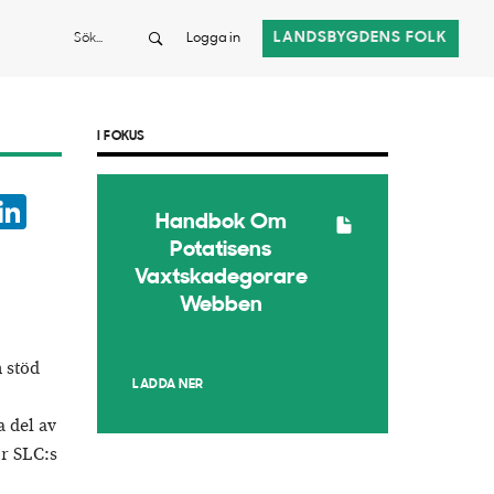
Sök
LANDSBYGDENS FOLK
Logga in
I FOKUS
ook
witter
LinkedIn
Handbok Om
App
Potatisens
Vaxtskadegorare
Webben
 stöd
LADDA NER
 del av
ör SLC:s