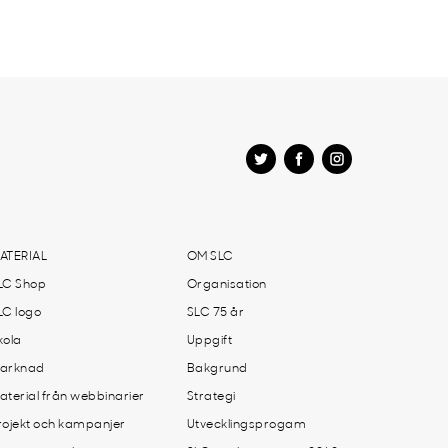
ATERIAL
OM SLC
LC Shop
Organisation
LC logo
SLC 75 år
kola
Uppgift
arknad
Bakgrund
aterial från webbinarier
Strategi
rojekt och kampanjer
Utvecklingsprogam