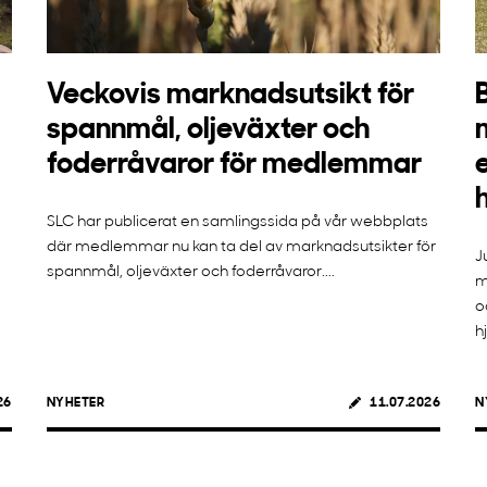
Veckovis marknadsutsikt för
spannmål, oljeväxter och
foderråvaror för medlemmar
SLC har publicerat en samlingssida på vår webbplats
där medlemmar nu kan ta del av marknadsutsikter för
J
spannmål, oljeväxter och foderråvaror....
m
o
h
26
NYHETER
11.07.2026
N