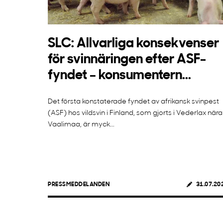
SLC: Allvarliga konsekvenser
för svinnäringen efter ASF-
fyndet – konsumentern...
Det första konstaterade fyndet av afrikansk svinpest
(ASF) hos vildsvin i Finland, som gjorts i Vederlax nära
Vaalimaa, är myck...
PRESSMEDDELANDEN
31.07.20