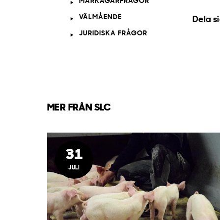
MARKÄGARFRÅGOR
VÄLMÅENDE
Dela s
JURIDISKA FRÅGOR
MER FRÅN SLC
31
JULI