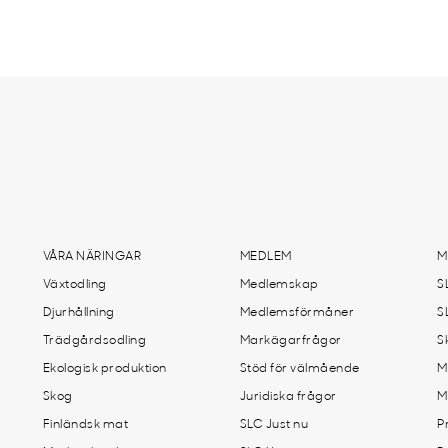
VÅRA NÄRINGAR
MEDLEM
M
Växtodling
Medlemskap
S
Djurhållning
Medlemsförmåner
S
Trädgårdsodling
Markägarfrågor
S
Ekologisk produktion
Stöd för välmående
M
Skog
Juridiska frågor
M
Finländsk mat
SLC Just nu
P