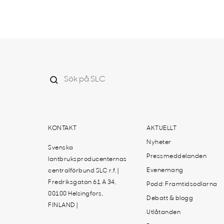
KONTAKT
AKTUELLT
Nyheter
Svenska
Pressmeddelanden
lantbruksproducenternas
Evenemang
centralförbund SLC r.f. |
Fredriksgatan 61 A 34,
Podd: Framtidsodlarna
00100 Helsingfors,
Debatt & blogg
FINLAND |
Utlåtanden