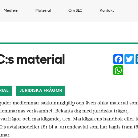
Medlem
Material
Om SLC
Kontakt
Faceb
T
C:s material
Whats
RIAL
JURIDISKA FRÅGOR
juder medlemmar sakkunnighjälp och även olika material som
lemmarnas verksamhet. Bekanta dig med juridiska frågor,
ivarfrågor och markägande, t.ex. Markägarens handbok eller ta
LC:s avtalsmodeller för bl.a. arrendeavtal som har tagits fram f
mmar.