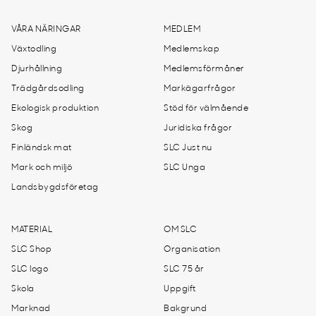
VÅRA NÄRINGAR
MEDLEM
Växtodling
Medlemskap
Djurhållning
Medlemsförmåner
Trädgårdsodling
Markägarfrågor
Ekologisk produktion
Stöd för välmående
Skog
Juridiska frågor
Finländsk mat
SLC Just nu
Mark och miljö
SLC Unga
Landsbygdsföretag
MATERIAL
OM SLC
SLC Shop
Organisation
SLC logo
SLC 75 år
Skola
Uppgift
Marknad
Bakgrund