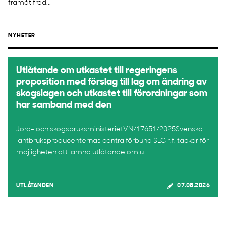
framåt fred...
NYHETER
Utlåtande om utkastet till regeringens
proposition med förslag till lag om ändring av
skogslagen och utkastet till förordningar som
har samband med den
Jord- och skogsbruksministerietVN/17651/2025Svenska
lantbruksproducenternas centralförbund SLC r.f. tackar för
möjligheten att lämna utlåtande om u...
UTLÅTANDEN
07.08.2026