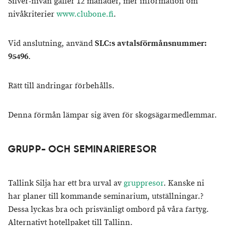
Silver-nivån gäller 12 månader, mer information om
nivåkriterier
www.clubone.fi
.
Vid anslutning, använd
SLC:s avtalsförmånsnummer:
95496
.
Rätt till ändringar förbehålls.
Denna förmån lämpar sig även för skogsägarmedlemmar.
​GRUPP- OCH SEMINARIERESOR
Tallink Silja har ett bra urval av
gruppresor
. Kanske ni
har planer till kommande seminarium, utställningar.?
Dessa lyckas bra och prisvänligt ombord på våra fartyg.
Alternativt hotellpaket till Tallinn.