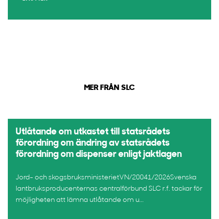
MER FRÅN SLC
Utlåtande om utkastet till statsrådets
förordning om ändring av statsrådets
förordning om dispenser enligt jaktlagen
Jord- och skogsbruksministerietVN/20041/2026Svenska
lantbruksproducenternas centralförbund SLC r.f. tackar för
möjligheten att lämna utlåtande om u...