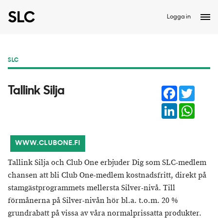
Logga in
SLC
Facebook
Twitter
Tallink Silja
LinkedIn
Whats
WWW.CLUBONE.FI
Tallink Silja och Club One erbjuder Dig som SLC-medlem
chansen att bli Club One-medlem kostnadsfritt, direkt på
stamgästprogrammets mellersta Silver-nivå. Till
förmånerna på Silver-nivån hör bl.a. t.o.m. 20 %
grundrabatt på vissa av våra normalprissatta produkter.