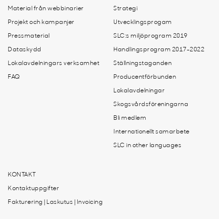
Material från webbinarier
Strategi
Projekt och kampanjer
Utvecklingsprogam
Pressmaterial
SLC:s miljöprogram 2019
Dataskydd
Handlingsprogram 2017-2022
Lokalavdelningars verksamhet
Ställningstaganden
FAQ
Producentförbunden
Lokalavdelningar
Skogsvårdsföreningarna
Bli medlem
Internationellt samarbete
SLC in other languages
KONTAKT
Kontaktuppgifter
Fakturering | Laskutus | Invoicing