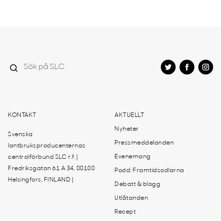
KONTAKT
AKTUELLT
Nyheter
Svenska
Pressmeddelanden
lantbruksproducenternas
Evenemang
centralförbund SLC r.f. |
Fredriksgatan 61 A 34, 00100
Podd: Framtidsodlarna
Helsingfors, FINLAND |
Debatt & blogg
Utlåtanden
Recept