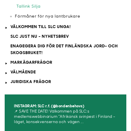
Tallink Silja
Förmåner för nya lantbrukare
VÄLKOMMEN TILL SLC UNGA!
SLC JUST NU - NYHETSBREV
ENAGEGERA DIG FÖR DET FINLÄNDSKA JORD- OCH
SKOGSBRUKET!
MARKÄGARFRÅGOR
VÄLMÅENDE
JURIDISKA FRÅGOR
INSTAGRAM: SLC r.f. (@bondenbehovs)
📌 SAVE THE DATE! Välkommen på SLC:s
medlemswebbinarium ”Afrikansk svinpest i Finland –
läget, konsekvenserna och vägen ...