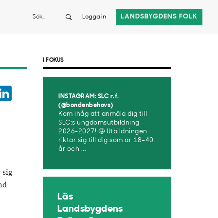
Sök
LANDSBYGDENS FOLK
Logga in
I FOKUS
ook
witter
LinkedIn
INSTAGRAM: SLC r.f.
App
(@bondenbehovs)
Kom ihåg att anmäla dig till
SLC:s ungdomsutbildning
2026-2027! 🤩 Utbildningen
riktar sig till dig som är 18–40
år och ...
 sig
nd
Läs
Landsbygdens