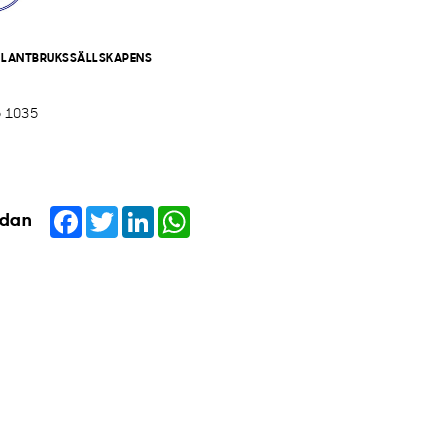
 LANTBRUKSSÄLLSKAPENS
5 1035
Facebook
Twitter
LinkedIn
WhatsApp
idan