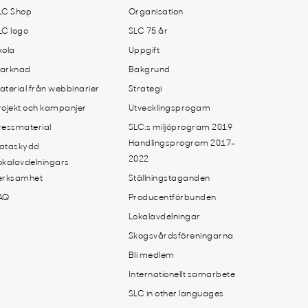
LC Shop
Organisation
LC logo
SLC 75 år
kola
Uppgift
arknad
Bakgrund
aterial från webbinarier
Strategi
rojekt och kampanjer
Utvecklingsprogam
ressmaterial
SLC:s miljöprogram 2019
Handlingsprogram 2017-
ataskydd
2022
okalavdelningars
erksamhet
Ställningstaganden
AQ
Producentförbunden
Lokalavdelningar
Skogsvårdsföreningarna
Bli medlem
Internationellt samarbete
SLC in other languages