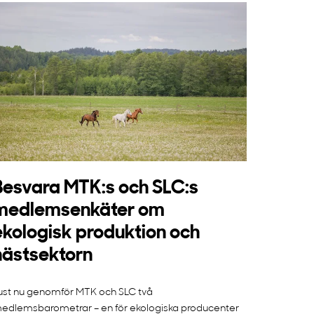
Besvara MTK:s och SLC:s
medlemsenkäter om
ekologisk produktion och
hästsektorn
ust nu genomför MTK och SLC två
edlemsbarometrar – en för ekologiska producenter