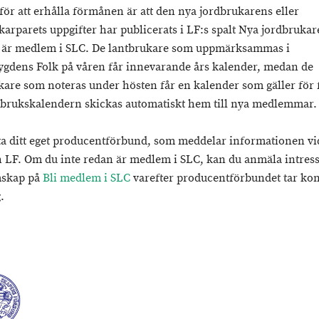
 för att erhålla förmånen är att den nya jordbrukarens eller
karparets uppgifter har publicerats i LF:s spalt Nya jordbrukar
 är medlem i SLC. De lantbrukare som uppmärksammas i
gdens Folk på våren får innevarande års kalender, medan de
kare som noteras under hösten får en kalender som gäller för 
tbrukskalendern skickas automatiskt hem till nya medlemmar
a ditt eget producentförbund, som meddelar informationen vid
 LF. Om du inte redan är medlem i SLC, kan du anmäla intres
skap på
Bli medlem i SLC
varefter producentförbundet tar kon
g.