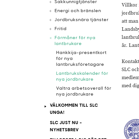
Sakkunnigtjänster
Villkor
Energi och bränslen
jordbru
Jordbruksnära tjänster
att man
Landsby
Fritid
lantbru
Förmåner för nya
lantbrukare
år. Lan
​Hankkija-presentkort
för nya
Kontakt
lantbruksföretagare
SLC och
​Lantbrukskalender för
medlem
nya jordbrukare
med di
​Valtra arbetsoverall för
nya jordbrukare
VÄLKOMMEN TILL SLC
UNGA!
SLC JUST NU -
NYHETSBREV