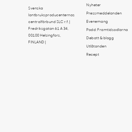
Nyheter
Svenska
Pressmeddelanden
lantbruksproducenternas
Evenemang
centralförbund SLC r.f. |
Fredriksgatan 61 A 34,
Podd: Framtidsodlarna
00100 Helsingfors,
Debatt & blogg
FINLAND |
Utlåtanden
Recept