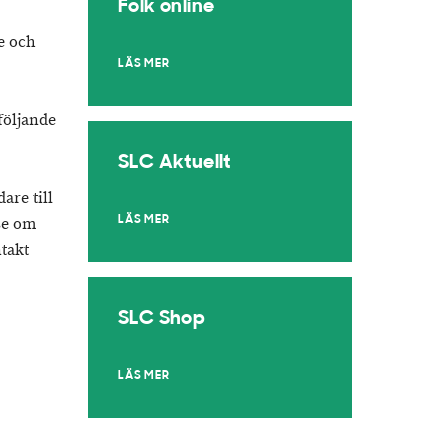
Folk online
e och
LÄS MER
följande
.
SLC Aktuellt
are till
se om
LÄS MER
takt
SLC Shop
LÄS MER