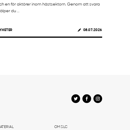
ch en för aktörer inom hästsektorn. Genom att svara
jälper du ...
YHETER
08.07.2026
ATERIAL
OM SLC