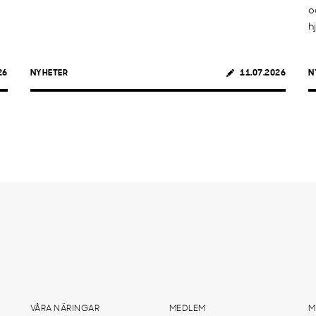
o
h
26
NYHETER
11.07.2026
N
VÅRA NÄRINGAR
MEDLEM
M