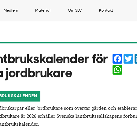
Medlem
Material
Om SLC
Kontakt
Faceb
T
ntbrukskalender för
Whats
a jordbrukare
BRUKSKALENDEN
dbrukarpar eller jordbrukare som övertar gården och etablerar
dbrukare år 2026 erhåller Svenska lantbrukssällskapens förbu
antbrukskalender.