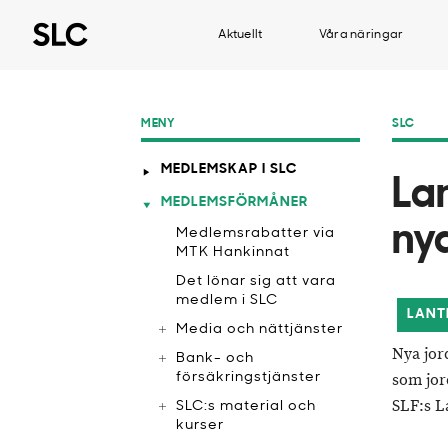
Aktuellt
Våra näringar
MENY
SLC
MEDLEMSKAP I SLC
​La
MEDLEMSFÖRMÅNER
ny
Medlemsrabatter via
MTK Hankinnat
​Det lönar sig att vara
medlem i SLC
LANT
Media och nättjänster
Nya jor
Bank- och
försäkringstjänster
som jor
SLF:s L
SLC:s material och
kurser