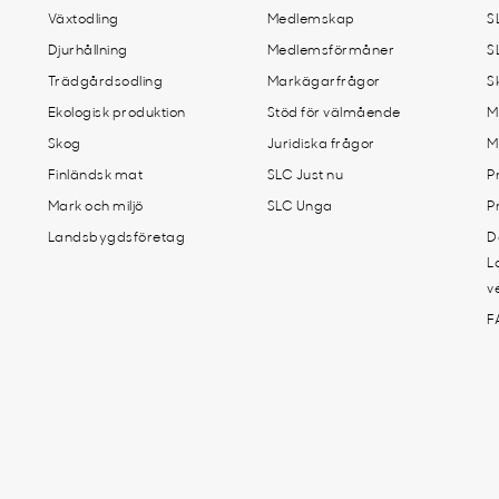
Växtodling
Medlemskap
S
Djurhållning
Medlemsförmåner
S
Trädgårdsodling
Markägarfrågor
S
Ekologisk produktion
Stöd för välmående
M
Skog
Juridiska frågor
M
Finländsk mat
SLC Just nu
P
Mark och miljö
SLC Unga
P
Landsbygdsföretag
D
L
v
F