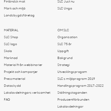
Finländsk mat
SLC Just nu
Mark och miljö
SLC Unga
Landsbygdsföretag
MATERIAL
OM SLC
SLC Shop
Organisation
SLC logo
SLC 75 år
Skola
Uppgift
Marknad
Bakgrund
Material från webbinarier
Strategi
Projekt och kampanjer
Utvecklingsprogam
Pressmaterial
SLC:s miljöprogram 2019
Dataskydd
Handlingsprogram 2017-2022
Lokalavdelningars verksamhet
Ställningstaganden
FAQ
Producentförbunden
Lokalavdelningar