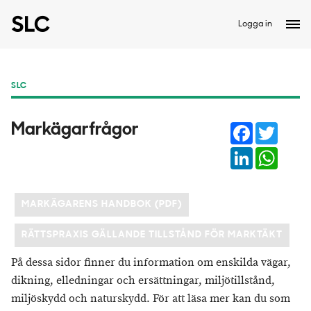
Logga in
SLC
Facebook
Twitter
Markägarfrågor
LinkedIn
Whats
MARKÄGARENS HANDBOK (PDF)
RÄTTSPRAXIS GÄLLANDE TILLSTÅND FÖR MARKTÄKT
På dessa sidor finner du information om enskilda vägar,
dikning, elledningar och ersättningar, miljötillstånd,
miljöskydd och naturskydd. För att läsa mer kan du som