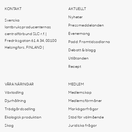
KONTAKT
AKTUELLT
Nyheter
Svenska
Pressmeddelanden
lantbruksproducenternas
Evenemang
centralförbund SLC r.f. |
Fredriksgatan 61 A 34, 00100
Podd: Framtidsodlarna
Helsingfors, FINLAND |
Debatt & blogg
Utlåtanden
Recept
VÅRA NÄRINGAR
MEDLEM
Växtodling
Medlemskap
Djurhållning
Medlemsförmåner
Trädgårdsodling
Markägarfrågor
Ekologisk produktion
Stöd för välmående
Skog
Juridiska frågor