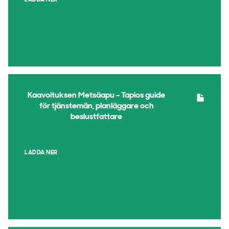
LADDA NER
Kaavoituksen Metsäapu - Tapios guide
för tjänstemän, planläggare och
beslustfattare
LADDA NER