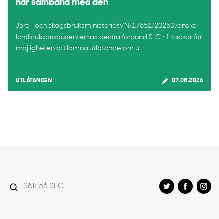
har samband med den
Jord- och skogsbruksministerietVN/17651/2025Svenska
lantbruksproducenternas centralförbund SLC r.f. tackar för
möjligheten att lämna utlåtande om u...
UTLÅTANDEN
07.08.2026