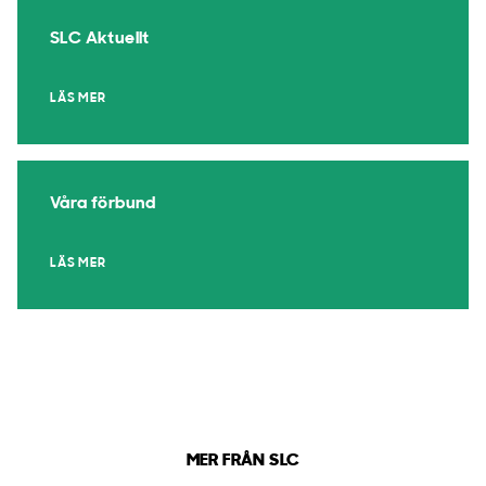
SLC Aktuellt
LÄS MER
Våra förbund
LÄS MER
MER FRÅN SLC