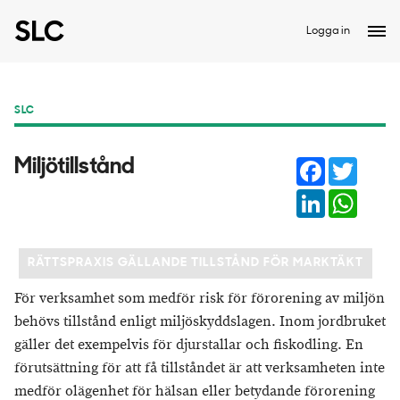
Logga in
SLC
Facebook
Twitter
Miljötillstånd
LinkedIn
Whats
RÄTTSPRAXIS GÄLLANDE TILLSTÅND FÖR MARKTÄKT
För verksamhet som medför risk för förorening av miljön
behövs tillstånd enligt miljöskyddslagen. Inom jordbruket
gäller det exempelvis för djurstallar och fiskodling. En
förutsättning för att få tillståndet är att verksamheten inte
medför olägenhet för hälsan eller betydande förorening