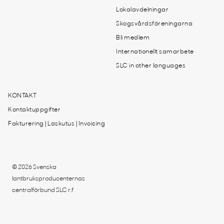
Lokalavdelningar
Skogsvårdsföreningarna
Bli medlem
Internationellt samarbete
SLC in other languages
KONTAKT
Kontaktuppgifter
Fakturering | Laskutus | Invoicing
© 2026 Svenska
lantbruksproducenternas
centralförbund SLC r.f