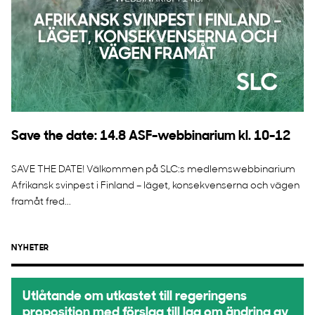
Save the date: 14.8 ASF-webbinarium kl. 10-12
SAVE THE DATE! Välkommen på SLC:s medlemswebbinarium
Afrikansk svinpest i Finland – läget, konsekvenserna och vägen
framåt fred...
NYHETER
Utlåtande om utkastet till regeringens
proposition med förslag till lag om ändring av