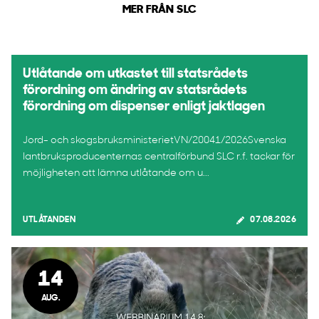
MER FRÅN SLC
Utlåtande om utkastet till statsrådets
förordning om ändring av statsrådets
förordning om dispenser enligt jaktlagen
Jord- och skogsbruksministerietVN/20041/2026Svenska
lantbruksproducenternas centralförbund SLC r.f. tackar för
möjligheten att lämna utlåtande om u...
UTLÅTANDEN
07.08.2026
14
AUG.