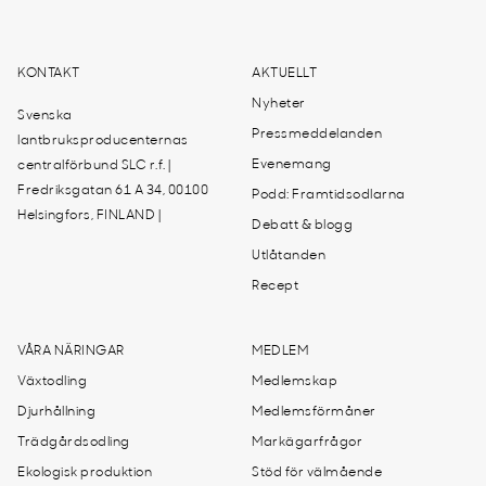
KONTAKT
AKTUELLT
Nyheter
Svenska
Pressmeddelanden
lantbruksproducenternas
Evenemang
centralförbund SLC r.f. |
Fredriksgatan 61 A 34, 00100
Podd: Framtidsodlarna
Helsingfors, FINLAND |
Debatt & blogg
Utlåtanden
Recept
VÅRA NÄRINGAR
MEDLEM
Växtodling
Medlemskap
Djurhållning
Medlemsförmåner
Trädgårdsodling
Markägarfrågor
Ekologisk produktion
Stöd för välmående