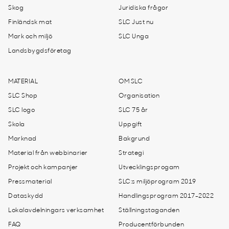
Skog
Juridiska frågor
Finländsk mat
SLC Just nu
Mark och miljö
SLC Unga
Landsbygdsföretag
MATERIAL
OM SLC
SLC Shop
Organisation
SLC logo
SLC 75 år
Skola
Uppgift
Marknad
Bakgrund
Material från webbinarier
Strategi
Projekt och kampanjer
Utvecklingsprogam
Pressmaterial
SLC:s miljöprogram 2019
Dataskydd
Handlingsprogram 2017-2022
Lokalavdelningars verksamhet
Ställningstaganden
FAQ
Producentförbunden