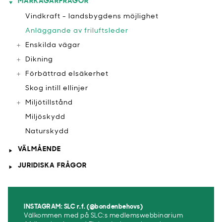
MARKÄGARFRÅGOR
Vindkraft - landsbygdens möjlighet
Anläggande av friluftsleder
Enskilda vägar
Dikning
Förbättrad elsäkerhet
Skog intill ellinjer
Miljötillstånd
Miljöskydd
Naturskydd
VÄLMÅENDE
JURIDISKA FRÅGOR
INSTAGRAM: SLC r.f. (@bondenbehovs)
Välkommen med på SLC:s medlemswebbinarium