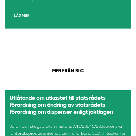
LÄS MER
MER FRÅN SLC
Utlåtande om utkastet till statsrådets
förordning om ändring av statsrådets
förordning om dispenser enligt jaktlagen
Jord- och skogsbruksministerietVN/20041/2026Svenska
lantbruksproducenternas centralförbund SLC r.f. tackar för