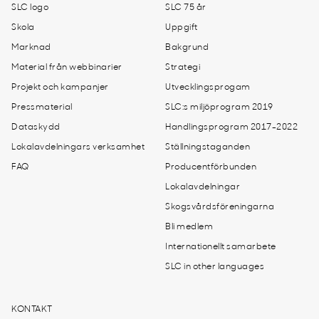
SLC logo
SLC 75 år
Skola
Uppgift
Marknad
Bakgrund
Material från webbinarier
Strategi
Projekt och kampanjer
Utvecklingsprogam
Pressmaterial
SLC:s miljöprogram 2019
Dataskydd
Handlingsprogram 2017-2022
Lokalavdelningars verksamhet
Ställningstaganden
FAQ
Producentförbunden
Lokalavdelningar
Skogsvårdsföreningarna
Bli medlem
Internationellt samarbete
SLC in other languages
KONTAKT