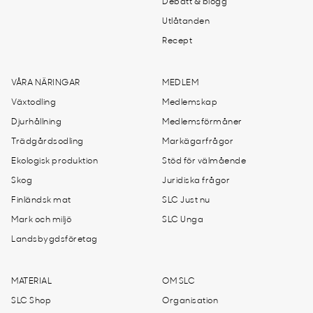
Debatt & blogg
Utlåtanden
Recept
VÅRA NÄRINGAR
MEDLEM
Växtodling
Medlemskap
Djurhållning
Medlemsförmåner
Trädgårdsodling
Markägarfrågor
Ekologisk produktion
Stöd för välmående
Skog
Juridiska frågor
Finländsk mat
SLC Just nu
Mark och miljö
SLC Unga
Landsbygdsföretag
MATERIAL
OM SLC
SLC Shop
Organisation