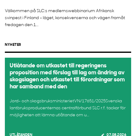
Välkommen på SLC:s medlemswebbinarium Afrikansk
svinpest i Finland – läget, konsekvenserna och vägen framåt
fredagen den 1...
NYHETER
Utlåtande om utkastet till regeringens
proposition med förslag till lag om ändring av
skogslagen och utkastet till förordningar som
har samband med den
Jord- och skogsbruksministerietVN/17651/2025Svenska
lantbruksproducenternas centralförbund SLC r.f. tackar för
möjligheten att lämna utlåtande om u...
UTLÅTANDEN
07.08.2026