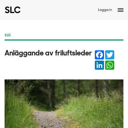
Logga in
SLC
Facebook
Twitter
Anläggande av friluftsleder
LinkedIn
Whats