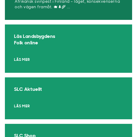
Afrikansk svinpest i Finland – läget, konsekvenserna
och vägen framåt. 🐗🌲🌾 ...
Läs Landsbygdens
Folk online
LÄS MER
SLC Aktuellt
LÄS MER
SLC Shop