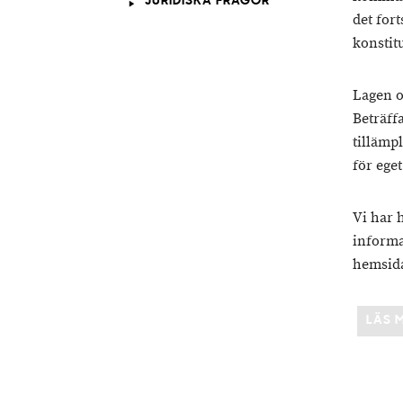
JURIDISKA FRÅGOR
det fort
konstit
Lagen o
Beträffa
tillämp
för eget
Vi har 
informa
hemsid
LÄS 