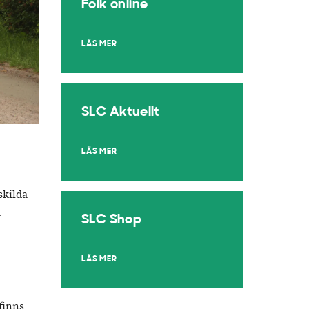
Folk online
LÄS MER
SLC Aktuellt
LÄS MER
skilda
a
SLC Shop
LÄS MER
finns