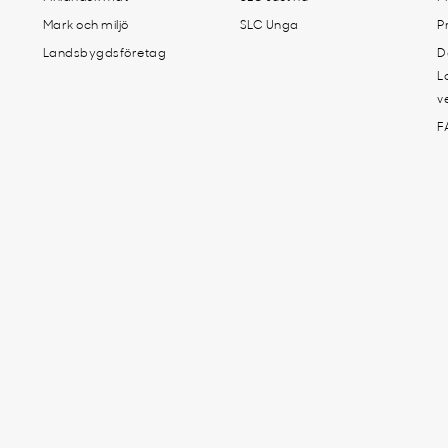
Mark och miljö
SLC Unga
P
Landsbygdsföretag
D
L
v
F