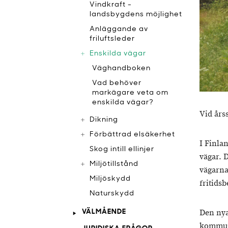
Vindkraft -
landsbygdens möjlighet
Anläggande av
friluftsleder
Enskilda vägar
Väghandboken
Vad behöver
markägare veta om
enskilda vägar?
Vid års
Dikning
Förbättrad elsäkerhet
I Finla
Skog intill ellinjer
vägar. 
Miljötillstånd
vägarna
Miljöskydd
fritids
Naturskydd
Den nya
VÄLMÅENDE
kommune