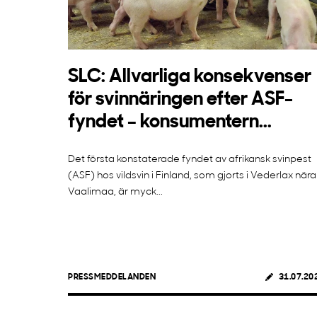
SLC: Allvarliga konsekvenser
för svinnäringen efter ASF-
fyndet – konsumentern...
Det första konstaterade fyndet av afrikansk svinpest
(ASF) hos vildsvin i Finland, som gjorts i Vederlax nära
Vaalimaa, är myck...
PRESSMEDDELANDEN
31.07.20