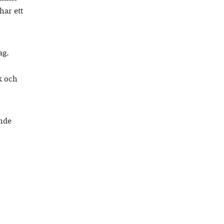
har ett
ag.
k och
ande