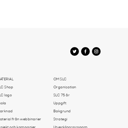
ATERIAL
OM SLC
LC Shop
Organisation
LC logo
SLC 75 år
kola
Uppgift
arknad
Bakgrund
aterial från webbinarier
Strategi
rojekt och kampanjer
Utvecklingsprogam