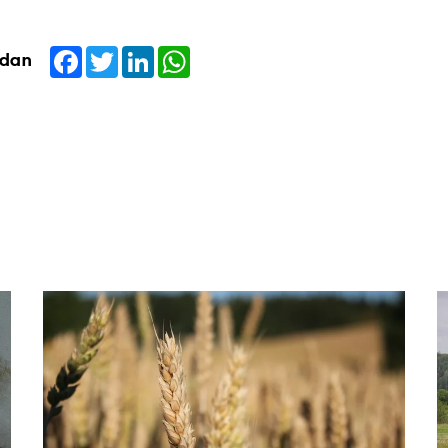
Facebook
Twitter
LinkedIn
WhatsApp
idan