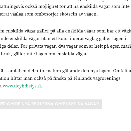
sättningsvis också möjlighet för att ha enskilda vägar som inte 
uerat väglag som ombesörjer skötseln av vägen.
m enskilda vägar gäller på alla enskilda vägar som har ett vägl
nde enskilda vägar utan ett konstituerat väglag gäller lagen i
liga delar. För privata vägar, dvs vägar som är helt på egen mar
 bruk, gäller inte lagen om enskilda vägar.
här samlat en del information gällande den nya lagen. Omfatt
tion hittar man också på finska på Finlands vägförenings
a
www.tieyhdistys.fi
.
MER OM DE NYA REGLERNA OM ENSKILDA VÄGAR