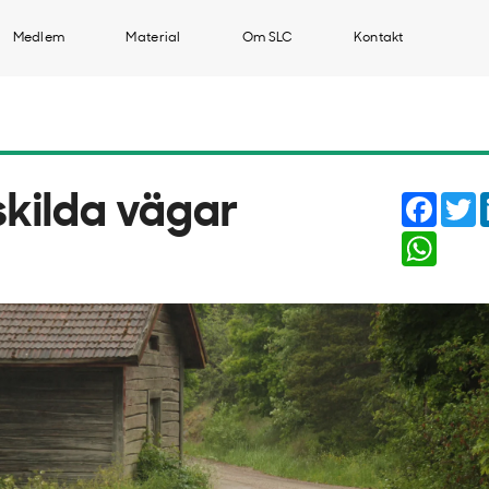
Medlem
Material
Om SLC
Kontakt
Faceb
T
skilda vägar
Whats