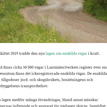
skiftet 2019 trädde den nya
lagen om enskilda vägar
i kraft.
nd finns cirka 50 000 vägar i Lantmäteriverkets register över en
Dessutom finns det ickeregistrerade enskilda vägar. De enskild
 tillgodoser jord- och skogsbrukets, bosättningens och
bebyggelsens transportbehov.
 lagen medför många förändringar, bland annat minskar
rnas inflytande och ansvaret för väglagen skärps. Samtidigt 