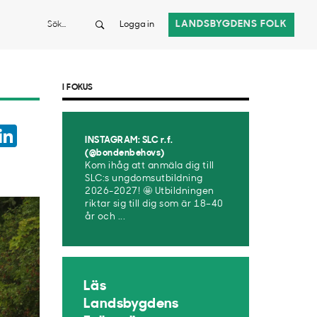
Sök
LANDSBYGDENS FOLK
Logga in
I FOKUS
ook
witter
LinkedIn
INSTAGRAM: SLC r.f.
App
(@bondenbehovs)
Kom ihåg att anmäla dig till
SLC:s ungdomsutbildning
2026-2027! 🤩 Utbildningen
riktar sig till dig som är 18–40
år och ...
Läs
Landsbygdens