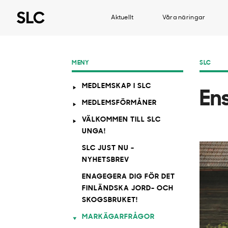
Aktuellt
Våra näringar
MENY
SLC
MEDLEMSKAP I SLC
En
MEDLEMSFÖRMÅNER
VÄLKOMMEN TILL SLC
UNGA!
SLC JUST NU -
NYHETSBREV
ENAGEGERA DIG FÖR DET
FINLÄNDSKA JORD- OCH
SKOGSBRUKET!
MARKÄGARFRÅGOR