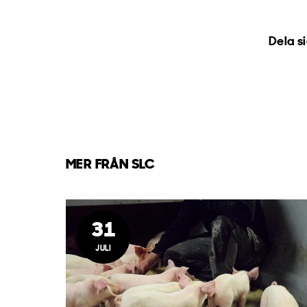
Dela s
MER FRÅN SLC
31
JULI