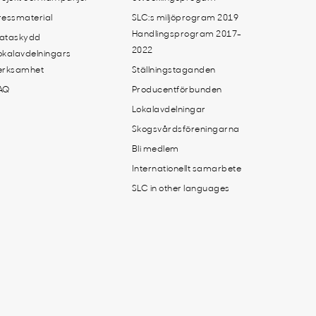
ressmaterial
SLC:s miljöprogram 2019
Handlingsprogram 2017-
ataskydd
2022
okalavdelningars
erksamhet
Ställningstaganden
AQ
Producentförbunden
Lokalavdelningar
Skogsvårdsföreningarna
Bli medlem
Internationellt samarbete
SLC in other languages