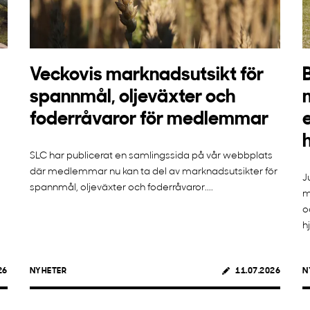
Veckovis marknadsutsikt för
spannmål, oljeväxter och
foderråvaror för medlemmar
SLC har publicerat en samlingssida på vår webbplats
där medlemmar nu kan ta del av marknadsutsikter för
J
spannmål, oljeväxter och foderråvaror....
m
o
h
26
NYHETER
11.07.2026
N