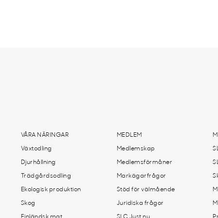
VÅRA NÄRINGAR
MEDLEM
M
Växtodling
Medlemskap
S
Djurhållning
Medlemsförmåner
S
Trädgårdsodling
Markägarfrågor
S
Ekologisk produktion
Stöd för välmående
M
Skog
Juridiska frågor
M
Finländsk mat
SLC Just nu
P