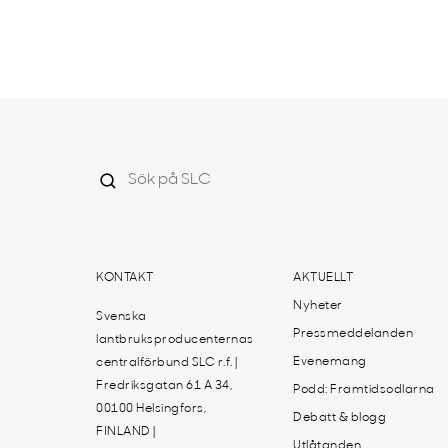
KONTAKT
AKTUELLT
Nyheter
Svenska
Pressmeddelanden
lantbruksproducenternas
Evenemang
centralförbund SLC r.f. |
Fredriksgatan 61 A 34,
Podd: Framtidsodlarna
00100 Helsingfors,
Debatt & blogg
FINLAND |
Utlåtanden