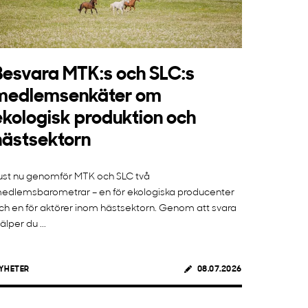
Besvara MTK:s och SLC:s
medlemsenkäter om
ekologisk produktion och
hästsektorn
ust nu genomför MTK och SLC två
edlemsbarometrar – en för ekologiska producenter
ch en för aktörer inom hästsektorn. Genom att svara
jälper du ...
YHETER
08.07.2026