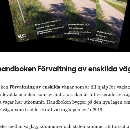
andboken Förvaltning av enskilda vä
oken
Förvaltning av enskilda vägar
som är till hjälp för vägla
ndevalda och dem som av andra orsaker är intresserade av frå
a vägar har utkommit. Handboken bygger på den nya lagen o
a vägar som trädde i kraft vid ingången av år 2019.
tet mellan väglag, kommuner och staten kommer att fortsätta