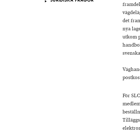
JURIDISKA FRÅGOR
framdel
vägdelä
det fra
nya lag
utkom p
handbok
svenska
Väghand
postkos
För SLC
medlems
beställ
Tillägg
elektron