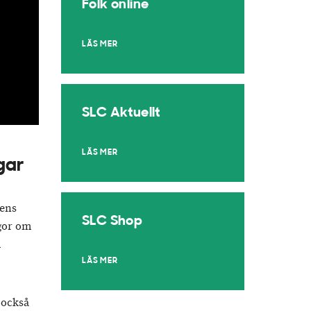
Folk online
LÄS MER
SLC Aktuellt
LÄS MER
gar
gens
SLC Shop
gor om
m
LÄS MER
 också