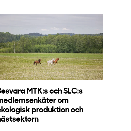
Besvara MTK:s och SLC:s
medlemsenkäter om
ekologisk produktion och
hästsektorn