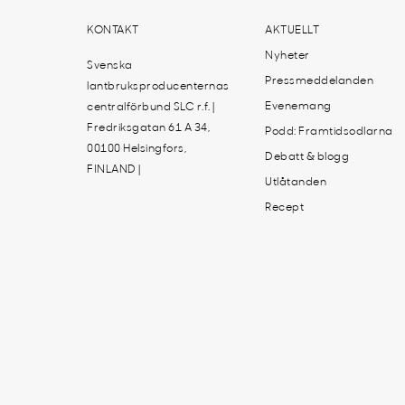
KONTAKT
AKTUELLT
Nyheter
Svenska
Pressmeddelanden
lantbruksproducenternas
Evenemang
centralförbund SLC r.f. |
Fredriksgatan 61 A 34,
Podd: Framtidsodlarna
00100 Helsingfors,
Debatt & blogg
FINLAND |
Utlåtanden
Recept