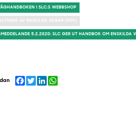
VÄGHANDBOKEN I SLC:S WEBBSHOP
ALTNING AV ENSKILDA VÄGAR (PDF)
SMEDDELANDE 5.2.2020: SLC GER UT HANDBOK OM ENSKILDA 
Facebook
Twitter
LinkedIn
WhatsApp
idan