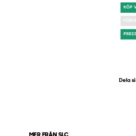
KÖP 
FÖRV
PRES
Dela s
MER FRÅN SLC