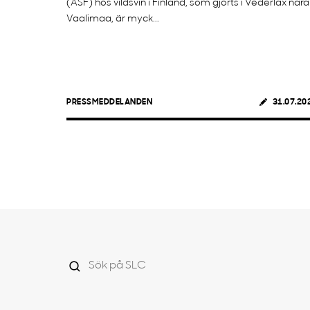
(ASF) hos vildsvin i Finland, som gjorts i Vederlax nära
Vaalimaa, är myck...
PRESSMEDDELANDEN
31.07.20