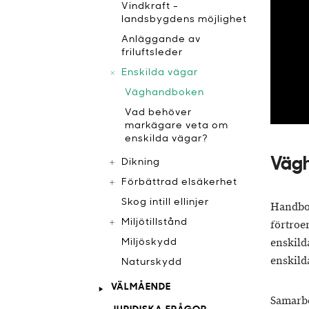
Vindkraft -
landsbygdens möjlighet
Anläggande av
friluftsleder
Enskilda vägar
Väghandboken
Vad behöver
markägare veta om
enskilda vägar?
Vägh
Dikning
Förbättrad elsäkerhet
Skog intill ellinjer
Handb
Miljötillstånd
förtroe
enskild
Miljöskydd
enskild
Naturskydd
VÄLMÅENDE
Samarbe