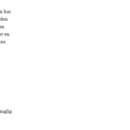
en har
 den
om
av en
ens
änglig