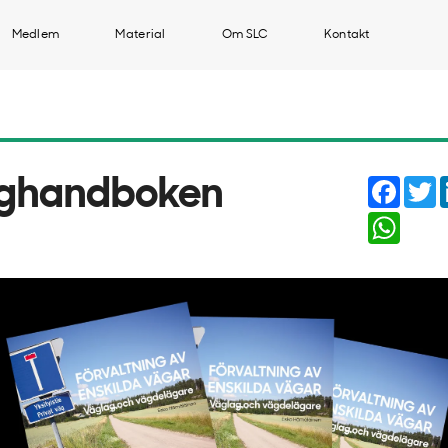
Medlem
Material
Om SLC
Kontakt
Faceb
T
ghandboken
Whats