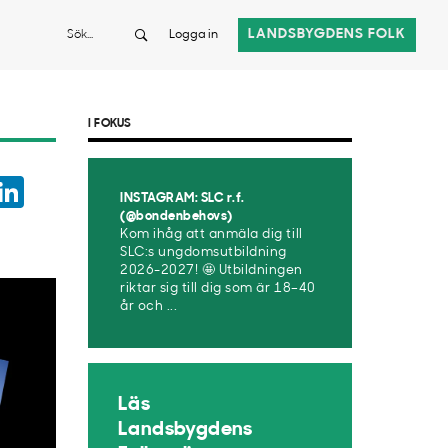
Sök
LANDSBYGDENS FOLK
Logga in
I FOKUS
ook
witter
LinkedIn
INSTAGRAM: SLC r.f.
App
(@bondenbehovs)
Kom ihåg att anmäla dig till
SLC:s ungdomsutbildning
2026-2027! 🤩 Utbildningen
riktar sig till dig som är 18–40
år och ...
Läs
Landsbygdens