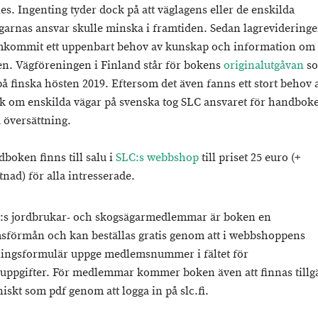
es. Ingenting tyder dock på att väglagens eller de enskilda
garnas ansvar skulle minska i framtiden. Sedan lagrevidering
mkommit ett uppenbart behov av kunskap och information om
en.
Vägföreningen i Finland står för bokens
originalutgåvan
s
å finska hösten 2019. Eftersom det även fanns ett stort behov 
 om enskilda vägar på svenska tog SLC ansvaret för handbok
 översättning.
boken finns till salu i
SLC:s webbshop
till priset 25 euro (+
tnad) för alla intresserade.
:s jordbrukar- och skogsägarmedlemmar är boken en
förmån och kan beställas gratis genom att i webbshoppens
ningsformulär uppge medlemsnummer i fältet för
suppgifter. För medlemmar kommer boken även att finnas tillg
iskt som pdf genom att logga in på slc.fi.