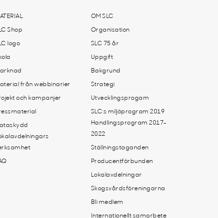
ATERIAL
OM SLC
LC Shop
Organisation
LC logo
SLC 75 år
kola
Uppgift
arknad
Bakgrund
aterial från webbinarier
Strategi
rojekt och kampanjer
Utvecklingsprogam
ressmaterial
SLC:s miljöprogram 2019
Handlingsprogram 2017-
ataskydd
2022
okalavdelningars
erksamhet
Ställningstaganden
AQ
Producentförbunden
Lokalavdelningar
Skogsvårdsföreningarna
Bli medlem
Internationellt samarbete