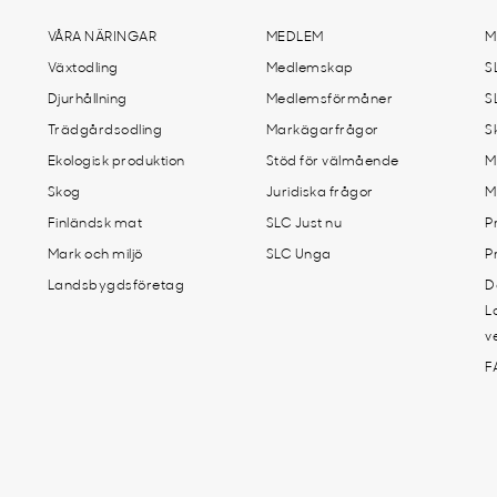
VÅRA NÄRINGAR
MEDLEM
M
Växtodling
Medlemskap
S
Djurhållning
Medlemsförmåner
S
Trädgårdsodling
Markägarfrågor
S
Ekologisk produktion
Stöd för välmående
M
Skog
Juridiska frågor
M
Finländsk mat
SLC Just nu
P
Mark och miljö
SLC Unga
P
Landsbygdsföretag
D
L
v
F