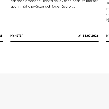
där medlemmar nu kan ta del av marknadsutsikter för
J
spannmål, oljeväxter och foderråvaror....
m
o
h
26
NYHETER
11.07.2026
N