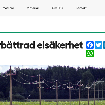
Medlem
Material
Om SLC
Kontakt
Faceb
T
rbättrad elsäkerhet
Whats