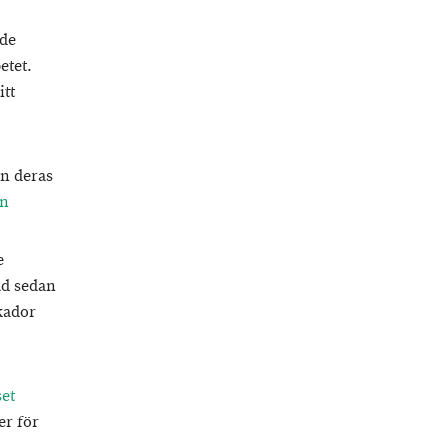
åde
etet.
itt
en deras
en
e
ad sedan
kador
set
er för