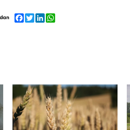
Facebook
Twitter
LinkedIn
WhatsApp
idan