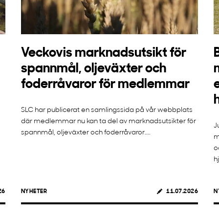
Veckovis marknadsutsikt för
spannmål, oljeväxter och
foderråvaror för medlemmar
SLC har publicerat en samlingssida på vår webbplats
där medlemmar nu kan ta del av marknadsutsikter för
J
spannmål, oljeväxter och foderråvaror....
m
o
h
26
NYHETER
11.07.2026
N