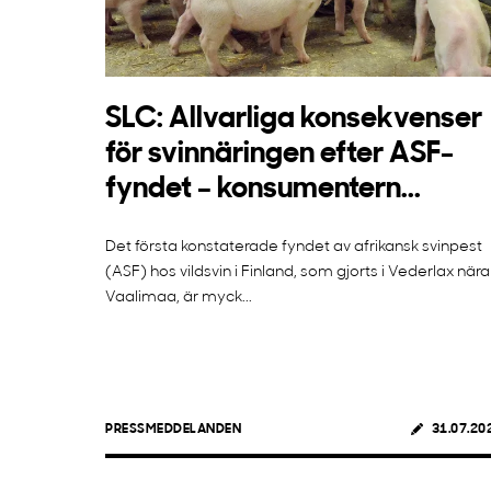
SLC: Allvarliga konsekvenser
för svinnäringen efter ASF-
fyndet – konsumentern...
Det första konstaterade fyndet av afrikansk svinpest
(ASF) hos vildsvin i Finland, som gjorts i Vederlax nära
Vaalimaa, är myck...
PRESSMEDDELANDEN
31.07.20