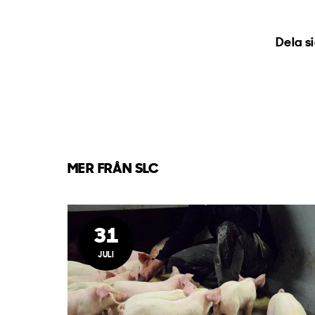
Dela s
MER FRÅN SLC
31
JULI