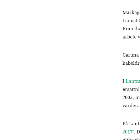
Markäga
främst 
Kom ihå
arbete v
Caruna 
kabeldr
I
Lantmä
ersättn
2003, m
värdera
På Lant
2017
". 