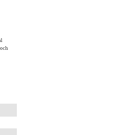
al
 och