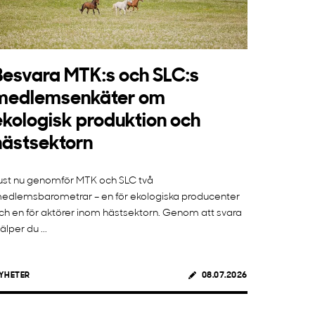
Besvara MTK:s och SLC:s
medlemsenkäter om
ekologisk produktion och
hästsektorn
ust nu genomför MTK och SLC två
edlemsbarometrar – en för ekologiska producenter
ch en för aktörer inom hästsektorn. Genom att svara
jälper du ...
YHETER
08.07.2026