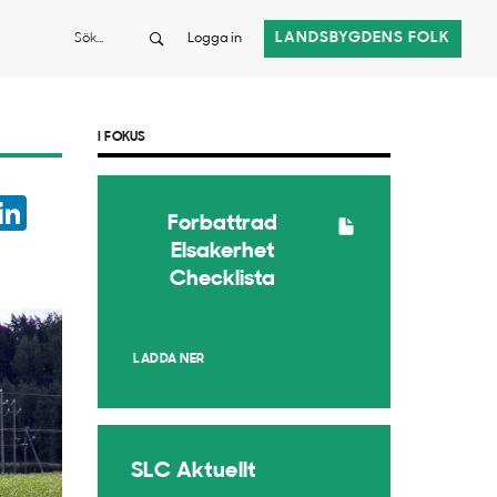
Sök
LANDSBYGDENS FOLK
Logga in
I FOKUS
ook
witter
LinkedIn
Forbattrad
App
Elsakerhet
Checklista
LADDA NER
SLC Aktuellt