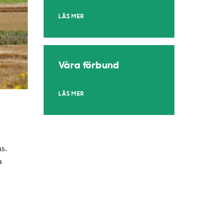
LÄS MER
Våra förbund
LÄS MER
as.
a