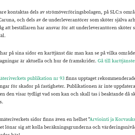
re kontaktas dels av strömöverföringsbolagen, på SLC:s omr
Caruna, och dels av de underleverantörer som sköter själva arb
g att beställaren har ansvar för att underleverantören sköter s
äl.
har på sina sidor en karttjänst där man kan se på vilka områd
agningar är aktuella och hur de framskrider.
Gå till karttjänst
teriverkets publikation nr 93
finns upptaget rekommenderad
ingar för skador på fastigheter. Publikationen är inte uppdater
en den visar tydligt vad som kan och skall tas i beaktande då s
s.
mäteriverkets sidor finns även en helhet "
Arviointi ja Korvauk
Det lönar sig att kolla beräkningsgrunderna och värderingsnivå