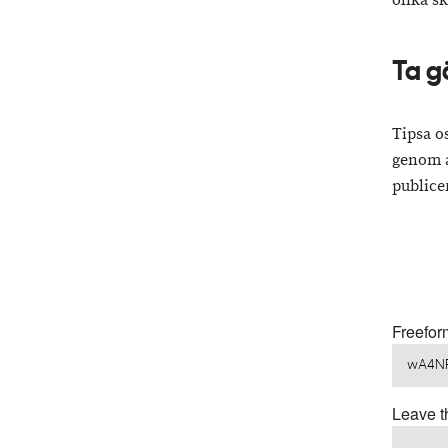
olika s
Ta g
Tipsa os
genom a
public
Freefo
Leave th