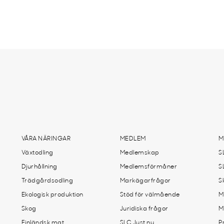
VÅRA NÄRINGAR
MEDLEM
M
Växtodling
Medlemskap
S
Djurhållning
Medlemsförmåner
S
Trädgårdsodling
Markägarfrågor
S
Ekologisk produktion
Stöd för välmående
M
Skog
Juridiska frågor
M
Finländsk mat
SLC Just nu
P