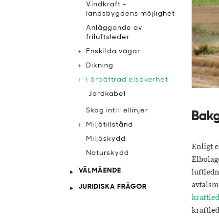
Vindkraft -
landsbygdens möjlighet
Anläggande av
friluftsleder
Enskilda vägar
Dikning
Förbättrad elsäkerhet
Jordkabel
Skog intill ellinjer
Bakg
Miljötillstånd
Miljöskydd
Enligt 
Naturskydd
Elbolag
VÄLMÅENDE
luftledn
avtalsm
JURIDISKA FRÅGOR
kraftle
kraftle