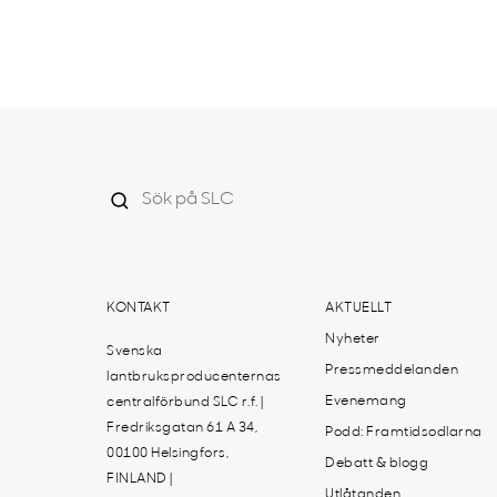
KONTAKT
AKTUELLT
Nyheter
Svenska
Pressmeddelanden
lantbruksproducenternas
Evenemang
centralförbund SLC r.f. |
Fredriksgatan 61 A 34,
Podd: Framtidsodlarna
00100 Helsingfors,
Debatt & blogg
FINLAND |
Utlåtanden