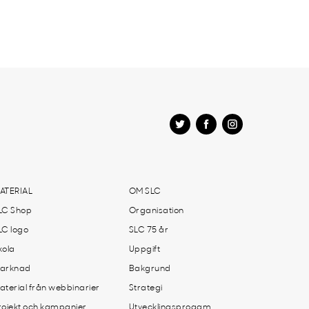
ATERIAL
OM SLC
LC Shop
Organisation
LC logo
SLC 75 år
kola
Uppgift
arknad
Bakgrund
aterial från webbinarier
Strategi
rojekt och kampanjer
Utvecklingsprogam