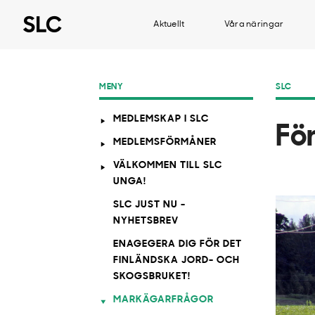
Aktuellt
Våra näringar
MENY
SLC
MEDLEMSKAP I SLC
Fö
MEDLEMSFÖRMÅNER
VÄLKOMMEN TILL SLC
UNGA!
SLC JUST NU -
NYHETSBREV
ENAGEGERA DIG FÖR DET
FINLÄNDSKA JORD- OCH
SKOGSBRUKET!
MARKÄGARFRÅGOR